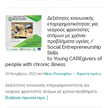
Risk
WELCOMMON
for
HOSTEL:
Heart
Βιώσιμος
Δεξιότητες κοινωνικής
Problems,
επιχειρηματικότητας για
τουρισμός,
New
νεαρούς φροντιστές
προσβασιμότητα,
Research
ατόμων με χρόνια
συμπερίληψη,
Shows
προβλήματα υγείας /
εργασιακή
Social Entrepreneurship
ένταξη
Skills
/Sustainable
to Young CAREgivers of
tourism,
people with chronic Illness
accessibility,
inclusiveness,
20 Νοεμβρίου, 2022
από
Nikos Chrysogelos
Αφηστε σχολιο
job
Δεξιότητες κοινωνικής επιχειρηματικότητας για
integration,
νεαρούς φροντιστές ατόμων με χρόνια προβλήματα …
social
about
[διάβασε περισσότερο...]
economy
Δεξιότητες
and