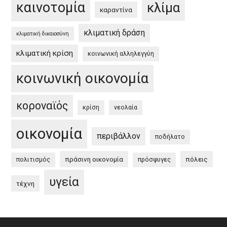
καινοτομία
κλίμα
καραντίνα
κλιματική δράση
κλιματική δικαιοσύνη
κλιματική κρίση
κοινωνική αλληλεγγύη
κοινωνική οικονομία
κοροναϊός
κρίση
νεολαία
οικονομία
περιβάλλον
ποδήλατο
πράσινη οικονομία
πόλεις
πολιτισμός
πρόσφυγες
υγεία
τέχνη