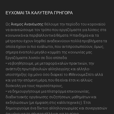
Footer
ΕΎΧΟΜΑΙ ΤΑ ΚΑΛΎΤΕΡΑ ΓΡΉΓΟΡΑ
Ως
Άνεμος Ανανέωσης
θέλουμε την περίοδο του κοροναϊού
να ανανεώσουμε τον τρόπο που εργαζόμαστε για λύσεις στα
κοινωνικά και περιβαλλοντικά θέματα. Η πανδημία και τα
μέτρα που έχουν ληφθεί αναδεικνύουν πολλά προβλήματα τα
οποία έχουν οι πιο ευάλωτοι, που αντιπροσωπεύουν, όμως,
σήμερα ένα πολύ μεγάλο κομμάτι της κοινωνίας μας.
Εργαζόμαστε λοιπόν σε δύο επίπεδα:
• να βοηθήσουμε, με μεταφορά καλών πρακτικών, την
ανάπτυξη πρωτοβουλιών αλληλεγγύης και αλληλο-
υποστήριξης όχι μόνο όσο διαρκεί το #ΜενουμεΣπίτι αλλά
και για την επόμενη μέρα, που θα είναι έτσι κι αλλιώς
δύσκολη για τους περισσότερους,
• να δημιουργήσουμε μια πλατφόρμα επικοινωνίας,
διαδικτυακής οργάνωσης συζητήσεων, μαθημάτων και
εκδηλώσεων (με έμφαση στις καλλιτεχνικές). Έτσι
δημιουργούμε ένα δίκτυο αλληλογνωριμίας και συνεργασιών
όχι μόνο για το σήμερα αλλά και για το αύριο