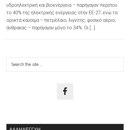
υδροηλεκτρική και βιοενέργεια – παρήγαγαν περίπου
το 40% της ηλεκτρικής ενέργειας στην ΕΕ-27, ενώ τα
ορυκτά καύσιμα – πετρέλαιο, λιγνίτης, φυσικό αέριο,
άνθρακας – παρήγαγαν μόνο το 34%. Οι […]
Αρχική
Search
the
Πλευρική
site
Στήλη
...
ΑΛΛΗΛΕΓΓΎΗ