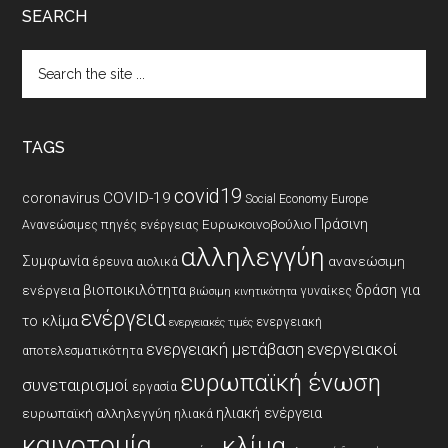
SEARCH
Search
the
site
...
TAGS
covid19
coronavirus
COVID-19
Social Economy Europe
Πράσινη
Ευρωκοινοβούλιο
Ανανεώσιμες πηγές ενέργειας
αλληλεγγύη
Συμφωνία
ανανεώσιμη
έρευνα
αιολικά
βιοποικιλότητα
δράση για
ενέργεια
γυναίκες
βιώσιμη κινητικότητα
ενέργεια
το κλίμα
ενεργειακή
ενεργειακές τιμές
ενεργειακοί
ενεργειακή μετάβαση
αποτελεσματικότητα
ευρωπαϊκή ένωση
συνεταιρισμοί
εργασία
ηλιακή ενέργεια
ευρωπαϊκή αλληλεγγύη
ηλιακά
καινοτομία
κλίμα