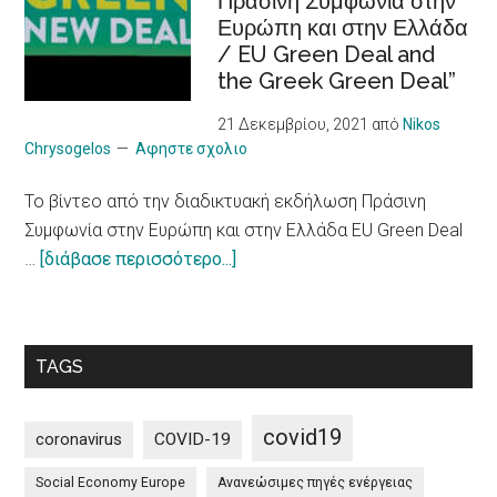
Πράσινη Συμφωνία στην
τουρισμό
with
Ευρώπη και στην Ελλάδα
πόλεων
chronic
/ EU Green Deal and
για
Illness
the Greek Green Deal”
πιο
υπεύθυνο
21 Δεκεμβρίου, 2021
από
Nikos
μοντέλο
Chrysogelos
Αφηστε σχολιο
/
To βίντεο από την διαδικτυακή εκδήλωση Πράσινη
10
Συμφωνία στην Ευρώπη και στην Ελλάδα EU Green Deal
principles
about
…
[διάβασε περισσότερο...]
on
To
a
βίντεο
more
από
sustainable
TAGS
την
impact
διαδικτυακή
of
εκδήλωση
tourism
covid19
coronavirus
COVID-19
Πράσινη
Social Economy Europe
Ανανεώσιμες πηγές ενέργειας
Συμφωνία