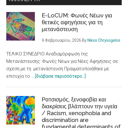
E-LoCUM: Φωνές Νέων για
θετικές αφηγήσεις για τη
μετανάστευση
9 Φεβρουαρίου, 2026
By
Nikos Chrysogelos
ΤΕΛΙΚΟ ΣΥΝΕΔΡΙΟ Αναδιαμόρφωση της
Μετανάστευσης: Φωνές Νέων για Νέες Αφηγήσεις σε
σχέση με τη μετανάστευση Πραγματοποιήθηκε με
about
επιτυχία το …
[διάβασε περισσότερο...]
E-
LoCUM:
Φωνές
Ρατσισμός, ξενοφοβία και
διακρίσεις βλάπτουν την υγεία
Νέων
/ Racism, xenophobia and
για
discrimination are
θετικές
fundamental determinants of
αφηγήσεις