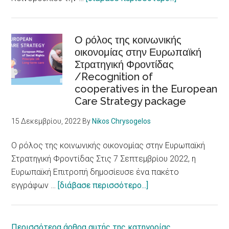
persons
Ευρωκοινοβού
with
Αλλαγή
disabilities
νοοτροπίας
Ο ρόλος της κοινωνικής
οικονομίας στην Ευρωπαϊκή
για
Στρατηγική Φροντίδας
τα
/Recognition of
Δικαιώματα
cooperatives in the European
ατόμων
Care Strategy package
με
αναπηρία
15 Δεκεμβρίου, 2022
By
Nikos Chrysogelos
/
European
Ο ρόλος της κοινωνικής οικονομίας στην Ευρωπαϊκή
Parliament
Στρατηγική Φροντίδας Στις 7 Σεπτεμβρίου 2022, η
adopts
Ευρωπαϊκή Επιτροπή δημοσίευσε ένα πακέτο
report
about
εγγράφων …
[διάβασε περισσότερο...]
on
Ο
equal
ρόλος
rights
της
Περισσότερα άρθρα αυτής της κατηγορίας