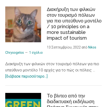
κοινωνικής
innovation
επιχειρηματικότητας
Διακήρυξη των φιλικών
στον τουρισμό πόλεων
για
για πιο υπεύθυνο μοντέλο
νεαρούς
/ 10 principles on a
φροντιστές
more sustainable
ατόμων
impact of tourism
με
χρόνια
13 Σεπτεμβρίου, 2022
από
Nikos
προβλήματα
Chrysogelos
1 σχόλιο
υγείας
Διακήρυξη των φιλικών στον τουρισμό πόλεων για πιο
/
υπεύθυνο μοντέλο 10 αρχές για το πώς οι πόλεις …
Social
about
[διάβασε περισσότερο...]
Entrepreneurship
Διακήρυξη
Skills
των
to Young CAREgivers
φιλικών
To βίντεο από την
of
διαδικτυακή εκδήλωση
στον
people