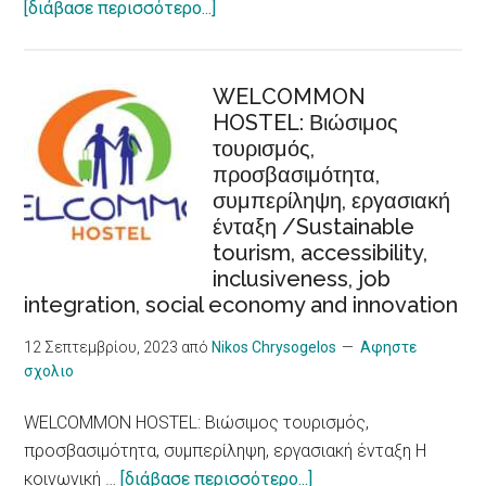
about
[διάβασε περισσότερο...]
Tα
κύματα
καύσωνα
WELCOMMON
HOSTEL: Βιώσιμος
προκαλούν
τουρισμός,
αυξημένο
προσβασιμότητα,
κίνδυνο
συμπερίληψη, εργασιακή
για
ένταξη /Sustainable
καρδιακά
tourism, accessibility,
προβλήματα,
inclusiveness, job
δείχνει
integration, social economy and innovation
νέα
έρευνα/
12 Σεπτεμβρίου, 2023
από
Nikos Chrysogelos
Αφηστε
σχολιο
Heat
Waves,
WELCOMMON HOSTEL: Βιώσιμος τουρισμός,
an
προσβασιμότητα, συμπερίληψη, εργασιακή ένταξη Η
Increased
about
κοινωνική …
[διάβασε περισσότερο...]