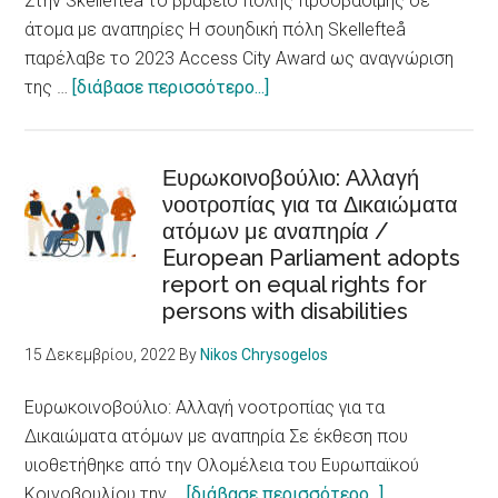
Στην Skellefteå το βραβείο πόλης προσβάσιμης σε
and
άτομα με αναπηρίες Η σουηδική πόλη Skellefteå
discrimination
παρέλαβε το 2023 Access City Award ως αναγνώριση
are
about
της …
[διάβασε περισσότερο...]
fundamental
Στην
determinants
Skellefteå
of
το
Ευρωκοινοβούλιο: Αλλαγή
health
νοοτροπίας για τα Δικαιώματα
βραβείο
ατόμων με αναπηρία /
πόλης
European Parliament adopts
προσβάσιμης
report on equal rights for
σε
persons with disabilities
άτομα
με
15 Δεκεμβρίου, 2022
By
Nikos Chrysogelos
αναπηρίες
/Skellefteå
Ευρωκοινοβούλιο: Αλλαγή νοοτροπίας για τα
city
Δικαιώματα ατόμων με αναπηρία Σε έκθεση που
accessible
υιοθετήθηκε από την Ολομέλεια του Ευρωπαϊκού
to
about
Κοινοβουλίου την …
[διάβασε περισσότερο...]