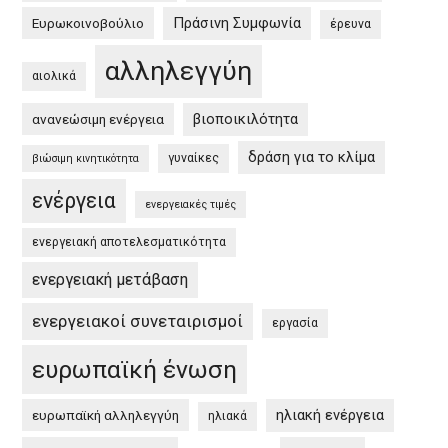
στην
Πράσινη Συμφωνία
Ευρωκοινοβούλιο
έρευνα
Ευρώπη
αλληλεγγύη
και
αιολικά
στην
βιοποικιλότητα
ανανεώσιμη ενέργεια
Ελλάδα
/
δράση για το κλίμα
γυναίκες
βιώσιμη κινητικότητα
EU
ενέργεια
Green
ενεργειακές τιμές
Deal
ενεργειακή αποτελεσματικότητα
and
the
ενεργειακή μετάβαση
Greek
ενεργειακοί συνεταιρισμοί
εργασία
Green
Deal”
ευρωπαϊκή ένωση
ηλιακή ενέργεια
ευρωπαϊκή αλληλεγγύη
ηλιακά