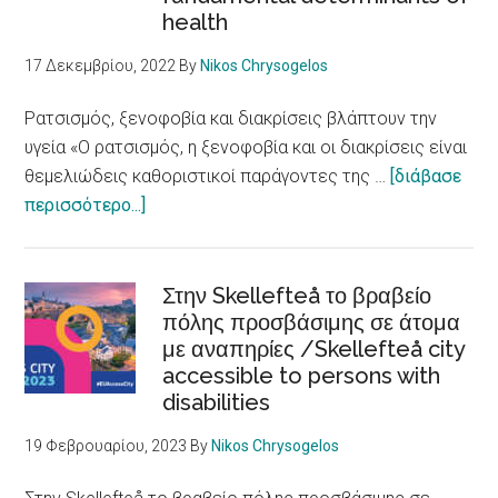
health
για
τη
17 Δεκεμβρίου, 2022
By
Nikos Chrysogelos
μετανάστευση
Ρατσισμός, ξενοφοβία και διακρίσεις βλάπτουν την
υγεία «Ο ρατσισμός, η ξενοφοβία και οι διακρίσεις είναι
θεμελιώδεις καθοριστικοί παράγοντες της …
[διάβασε
about
περισσότερο...]
Ρατσισμός,
ξενοφοβία
και
Στην Skellefteå το βραβείο
διακρίσεις
πόλης προσβάσιμης σε άτομα
με αναπηρίες /Skellefteå city
βλάπτουν
accessible to persons with
την
disabilities
υγεία
/
19 Φεβρουαρίου, 2023
By
Nikos Chrysogelos
Racism,
xenophobia