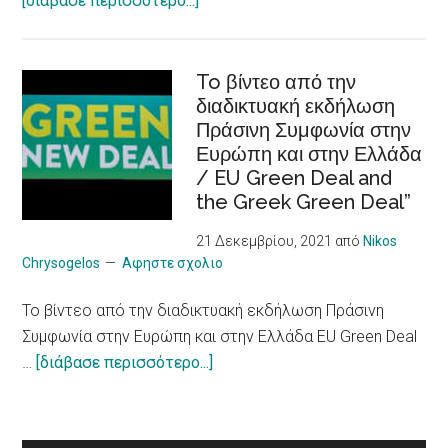
[διάβασε περισσότερο...]
Entrepreneurship
Διακήρυξη
Skills
των
to Young CAREgivers
φιλικών
To βίντεο από την
of
διαδικτυακή εκδήλωση
στον
people
Πράσινη Συμφωνία στην
τουρισμό
with
Ευρώπη και στην Ελλάδα
πόλεων
chronic
/ EU Green Deal and
για
Illness
the Greek Green Deal”
πιο
υπεύθυνο
21 Δεκεμβρίου, 2021
από
Nikos
μοντέλο
Chrysogelos
Αφηστε σχολιο
/
To βίντεο από την διαδικτυακή εκδήλωση Πράσινη
10
Συμφωνία στην Ευρώπη και στην Ελλάδα EU Green Deal
principles
about
…
[διάβασε περισσότερο...]
on
To
a
βίντεο
more
από
sustainable