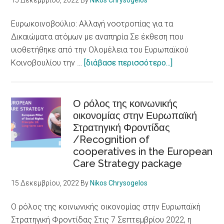
15 Δεκεμβρίου, 2022
By
Nikos Chrysogelos
αναπηρίες
/Skellefteå
Ευρωκοινοβούλιο: Αλλαγή νοοτροπίας για τα
city
Δικαιώματα ατόμων με αναπηρία Σε έκθεση που
accessible
υιοθετήθηκε από την Ολομέλεια του Ευρωπαϊκού
to
about
Κοινοβουλίου την …
[διάβασε περισσότερο...]
persons
Ευρωκοινοβού
with
Αλλαγή
disabilities
νοοτροπίας
Ο ρόλος της κοινωνικής
οικονομίας στην Ευρωπαϊκή
για
Στρατηγική Φροντίδας
τα
/Recognition of
Δικαιώματα
cooperatives in the European
ατόμων
Care Strategy package
με
αναπηρία
15 Δεκεμβρίου, 2022
By
Nikos Chrysogelos
/
European
Ο ρόλος της κοινωνικής οικονομίας στην Ευρωπαϊκή
Parliament
Στρατηγική Φροντίδας Στις 7 Σεπτεμβρίου 2022, η