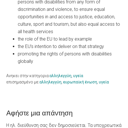
persons with disabilities from any form of
discrimination and violence, to ensure equal
opportunities in and access to justice, education,
culture, sport and tourism, but also equal access to
all health services
the role of the EU to lead by example
the EU’s intention to deliver on that strategy
promoting the rights of persons with disabilities
globally
Ανηκει στην κατηγορια:
αλληλεγγύη
,
υγεία
επισημασμένο με:
αλληλεγγύη
,
ευρωπαϊκή ένωση
,
υγεία
Reader
Αφήστε μια απάντηση
Interactions
Η ηλ. διεύθυνση σας δεν δημοσιεύεται.
Τα υποχρεωτικά