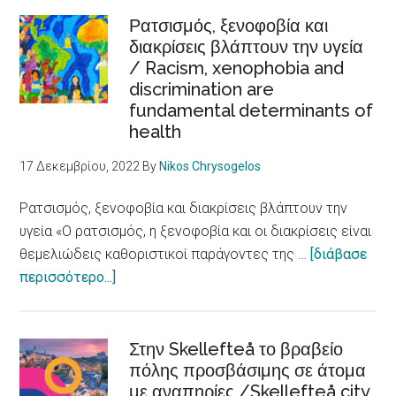
Φωνές
Ρατσισμός, ξενοφοβία και
διακρίσεις βλάπτουν την υγεία
Νέων
/ Racism, xenophobia and
για
discrimination are
θετικές
fundamental determinants of
αφηγήσεις
health
για
τη
17 Δεκεμβρίου, 2022
By
Nikos Chrysogelos
μετανάστευση
Ρατσισμός, ξενοφοβία και διακρίσεις βλάπτουν την
υγεία «Ο ρατσισμός, η ξενοφοβία και οι διακρίσεις είναι
θεμελιώδεις καθοριστικοί παράγοντες της …
[διάβασε
about
περισσότερο...]
Ρατσισμός,
ξενοφοβία
και
Στην Skellefteå το βραβείο
διακρίσεις
πόλης προσβάσιμης σε άτομα
με αναπηρίες /Skellefteå city
βλάπτουν