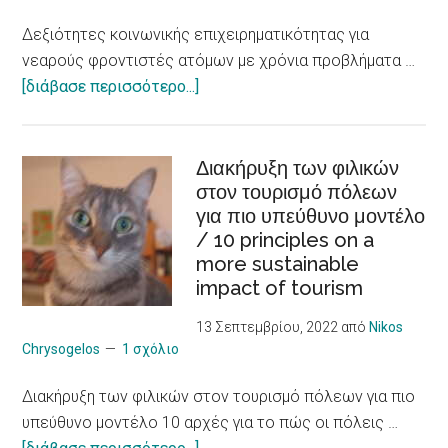
job
Δεξιότητες κοινωνικής επιχειρηματικότητας για
integration,
νεαρούς φροντιστές ατόμων με χρόνια προβλήματα …
social
about
[διάβασε περισσότερο...]
economy
Δεξιότητες
and
κοινωνικής
innovation
επιχειρηματικότητας
Διακήρυξη των φιλικών
στον τουρισμό πόλεων
για
για πιο υπεύθυνο μοντέλο
νεαρούς
/ 10 principles on a
φροντιστές
more sustainable
ατόμων
impact of tourism
με
χρόνια
13 Σεπτεμβρίου, 2022
από
Nikos
προβλήματα
Chrysogelos
1 σχόλιο
υγείας
Διακήρυξη των φιλικών στον τουρισμό πόλεων για πιο
/
υπεύθυνο μοντέλο 10 αρχές για το πώς οι πόλεις …
Social
about