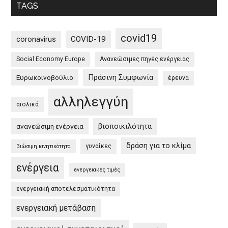
TAGS
την
impact
διαδικτυακή
of
εκδήλωση
tourism
covid19
coronavirus
COVID-19
Πράσινη
Social Economy Europe
Ανανεώσιμες πηγές ενέργειας
Συμφωνία
στην
Πράσινη Συμφωνία
Ευρωκοινοβούλιο
έρευνα
Ευρώπη
αλληλεγγύη
και
αιολικά
στην
βιοποικιλότητα
ανανεώσιμη ενέργεια
Ελλάδα
/
δράση για το κλίμα
γυναίκες
βιώσιμη κινητικότητα
EU
ενέργεια
Green
ενεργειακές τιμές
Deal
ενεργειακή αποτελεσματικότητα
and
the
ενεργειακή μετάβαση
Greek