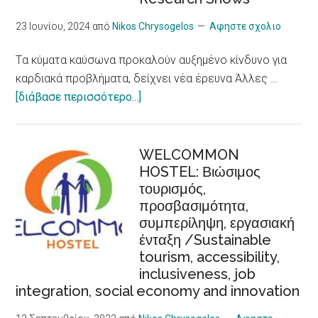
Care
Strategy
23 Ιουνίου, 2024
από
Nikos Chrysogelos
Αφηστε σχολιο
package
Tα κύματα καύσωνα προκαλούν αυξημένο κίνδυνο για
καρδιακά προβλήματα, δείχνει νέα έρευνα Άλλες …
about
[διάβασε περισσότερο...]
Tα
κύματα
καύσωνα
WELCOMMON
HOSTEL: Βιώσιμος
προκαλούν
τουρισμός,
αυξημένο
προσβασιμότητα,
κίνδυνο
συμπερίληψη, εργασιακή
για
ένταξη /Sustainable
καρδιακά
tourism, accessibility,
προβλήματα,
inclusiveness, job
δείχνει
integration, social economy and innovation
νέα
έρευνα/