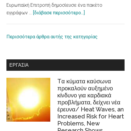
adopts
Ευρωπαϊκή Επιτροπή δημοσίευσε ένα πακέτο
report
about
εγγράφων …
[διάβασε περισσότερο...]
on
Ο
equal
ρόλος
rights
της
Περισσότερα άρθρα αυτής της κατηγορίας
for
κοινωνικής
persons
οικονομίας
with
στην
ΕΡΓΑΣΊΑ
disabilities
Ευρωπαϊκή
Στρατηγική
Tα κύματα καύσωνα
Φροντίδας
προκαλούν αυξημένο
/Recognition
κίνδυνο για καρδιακά
of
προβλήματα, δείχνει νέα
cooperatives
έρευνα/ Heat Waves, an
in
Increased Risk for Heart
the
Problems, New
European
Research Shows