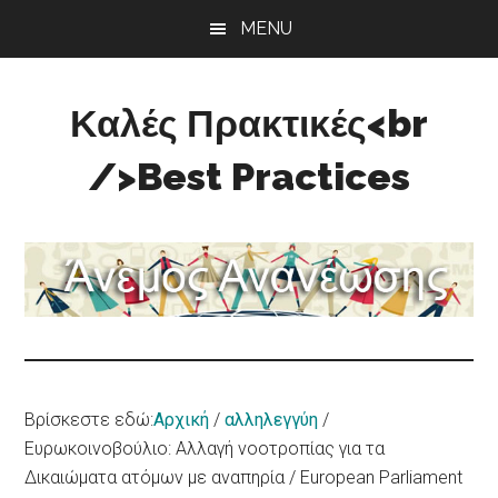
Skip
Skip
Skip
MENU
to
to
to
main
primary
footer
content
sidebar
Καλές Πρακτικές<br
/>Best Practices
Άνεμος
Ανανέωσης
Βρίσκεστε εδώ:
Αρχική
/
αλληλεγγύη
/
Ευρωκοινοβούλιο: Αλλαγή νοοτροπίας για τα
Δικαιώματα ατόμων με αναπηρία / European Parliament