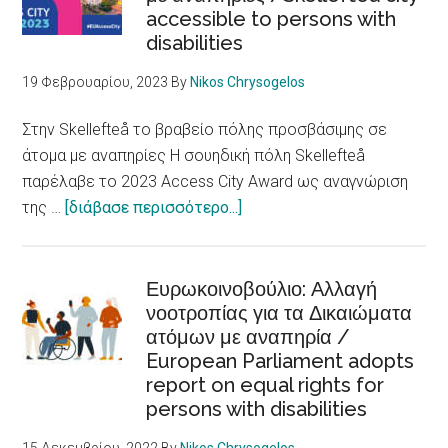
accessible to persons with
την
disabilities
υγεία
/
19 Φεβρουαρίου, 2023
By
Nikos Chrysogelos
Racism,
xenophobia
Στην Skellefteå το βραβείο πόλης προσβάσιμης σε
and
άτομα με αναπηρίες Η σουηδική πόλη Skellefteå
discrimination
παρέλαβε το 2023 Access City Award ως αναγνώριση
are
about
της …
[διάβασε περισσότερο...]
fundamental
Στην
determinants
Skellefteå
of
το
Ευρωκοινοβούλιο: Αλλαγή
health
νοοτροπίας για τα Δικαιώματα
βραβείο
ατόμων με αναπηρία /
πόλης
European Parliament adopts
προσβάσιμης
report on equal rights for
σε
persons with disabilities
άτομα
με