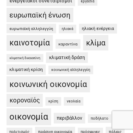
ενεργειακοί συνεταιρισμοί
εργασία
Green
Deal”
ευρωπαϊκή ένωση
ηλιακή ενέργεια
ευρωπαϊκή αλληλεγγύη
ηλιακά
καινοτομία
κλίμα
καραντίνα
κλιματική δράση
κλιματική δικαιοσύνη
κλιματική κρίση
κοινωνική αλληλεγγύη
κοινωνική οικονομία
κοροναϊός
κρίση
νεολαία
οικονομία
περιβάλλον
ποδήλατο
πράσινη οικονομία
πόλεις
πολιτισμός
πρόσφυγες