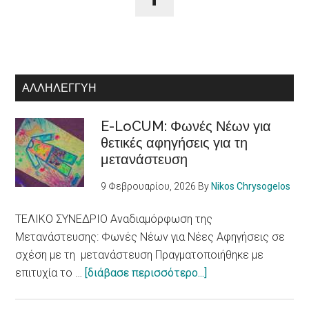
ΑΛΛΗΛΕΓΓΎΗ
E-LoCUM: Φωνές Νέων για
θετικές αφηγήσεις για τη
μετανάστευση
9 Φεβρουαρίου, 2026
By
Nikos Chrysogelos
ΤΕΛΙΚΟ ΣΥΝΕΔΡΙΟ Αναδιαμόρφωση της
Μετανάστευσης: Φωνές Νέων για Νέες Αφηγήσεις σε
σχέση με τη μετανάστευση Πραγματοποιήθηκε με
about
επιτυχία το …
[διάβασε περισσότερο...]
E-
LoCUM: