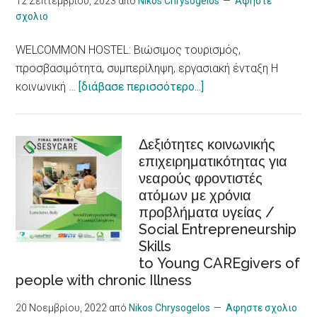
12 Σεπτεμβρίου, 2023
από
Nikos Chrysogelos
Αφηστε
σχολιο
Heat
Waves,
WELCOMMON HOSTEL: Βιώσιμος τουρισμός,
an
προσβασιμότητα, συμπερίληψη, εργασιακή ένταξη Η
Increased
about
κοινωνική …
[διάβασε περισσότερο...]
Risk
WELCOMMON
for
HOSTEL:
Heart
Βιώσιμος
Δεξιότητες κοινωνικής
Problems,
επιχειρηματικότητας για
τουρισμός,
New
νεαρούς φροντιστές
προσβασιμότητα,
Research
ατόμων με χρόνια
συμπερίληψη,
Shows
προβλήματα υγείας /
εργασιακή
Social Entrepreneurship
ένταξη
Skills
/Sustainable
to Young CAREgivers of
tourism,
people with chronic Illness
accessibility,
inclusiveness,
20 Νοεμβρίου, 2022
από
Nikos Chrysogelos
Αφηστε σχολιο