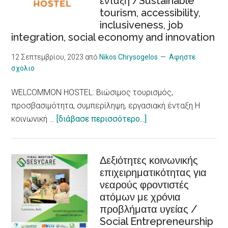
ένταξη /Sustainable
καρδιακά
tourism, accessibility,
προβλήματα,
inclusiveness, job
δείχνει
integration, social economy and innovation
νέα
έρευνα/
12 Σεπτεμβρίου, 2023
από
Nikos Chrysogelos
Αφηστε
σχολιο
Heat
Waves,
WELCOMMON HOSTEL: Βιώσιμος τουρισμός,
an
προσβασιμότητα, συμπερίληψη, εργασιακή ένταξη Η
Increased
about
κοινωνική …
[διάβασε περισσότερο...]
Risk
WELCOMMON
for
HOSTEL:
Heart
Βιώσιμος
Δεξιότητες κοινωνικής
Problems,
επιχειρηματικότητας για
τουρισμός,
New
νεαρούς φροντιστές
προσβασιμότητα,
Research
ατόμων με χρόνια
συμπερίληψη,
Shows
προβλήματα υγείας /
εργασιακή
Social Entrepreneurship
ένταξη