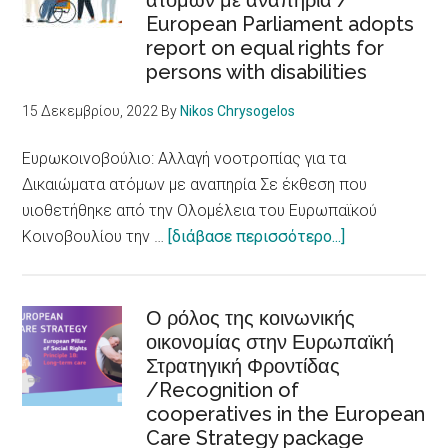
ατόμων με αναπηρία /
European Parliament adopts
προσβάσιμης
report on equal rights for
σε
persons with disabilities
άτομα
με
15 Δεκεμβρίου, 2022
By
Nikos Chrysogelos
αναπηρίες
/Skellefteå
Ευρωκοινοβούλιο: Αλλαγή νοοτροπίας για τα
city
Δικαιώματα ατόμων με αναπηρία Σε έκθεση που
accessible
υιοθετήθηκε από την Ολομέλεια του Ευρωπαϊκού
to
about
Κοινοβουλίου την …
[διάβασε περισσότερο...]
persons
Ευρωκοινοβού
with
Αλλαγή
disabilities
νοοτροπίας
Ο ρόλος της κοινωνικής
οικονομίας στην Ευρωπαϊκή
για
Στρατηγική Φροντίδας
τα
/Recognition of
Δικαιώματα
cooperatives in the European
ατόμων
Care Strategy package
με