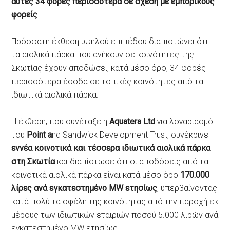
αυτές 34 φορές περισσότερα σε σχέση με εμπορικούς
φορείς
Πρόσφατη έκθεση υψηλού επιπέδου διαπιστώνει ότι
τα αιολικά πάρκα που ανήκουν σε κοινότητες της
Σκωτίας έχουν αποδώσει, κατά μέσο όρο, 34 φορές
περισσότερα έσοδα σε τοπικές κοινότητες από τα
ιδιωτικά αιολικά πάρκα.
Η έκθεση, που συνέταξε η
Aquatera Ltd
για λογαριασμό
του
Point a
nd Sandwick Development Trust, συνέκρινε
εννέα κοινοτικά και τέσσερα ιδιωτικά αιολικά πάρκα
στη Σκωτία
και διαπίστωσε ότι οι αποδόσεις από τα
κοινοτικά αιολικά πάρκα είναι κατά μέσο όρο
170.000
λίρες ανά εγκατεστημένο MW ετησίως
, υπερβαίνοντας
κατά πολύ τα οφέλη της κοινότητας από την παροχή εκ
μέρους των ιδιωτικών εταιριών ποσού 5.000 λιρών ανά
εγκατεστημένο MW ετησίως.