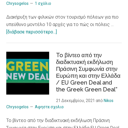
προβλήματα
Chrysogelos
1 σχόλιο
υγείας
Διακήρυξη των φιλικών στον τουρισμό πόλεων για πιο
/
υπεύθυνο μοντέλο 10 αρχές για το πώς οι πόλεις …
Social
about
[διάβασε περισσότερο...]
Entrepreneurship
Διακήρυξη
Skills
των
to Young CAREgivers
φιλικών
To βίντεο από την
of
διαδικτυακή εκδήλωση
στον
people
Πράσινη Συμφωνία στην
τουρισμό
with
Ευρώπη και στην Ελλάδα
πόλεων
chronic
/ EU Green Deal and
για
Illness
the Greek Green Deal”
πιο
υπεύθυνο
21 Δεκεμβρίου, 2021
από
Nikos
μοντέλο
Chrysogelos
Αφηστε σχολιο
/
To βίντεο από την διαδικτυακή εκδήλωση Πράσινη
10
Συμφωνία στην Ευρώπη και στην Ελλάδα EU Green Deal