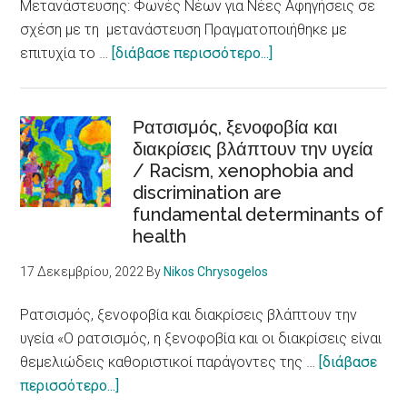
Μετανάστευσης: Φωνές Νέων για Νέες Αφηγήσεις σε
σχέση με τη μετανάστευση Πραγματοποιήθηκε με
about
επιτυχία το …
[διάβασε περισσότερο...]
E-
LoCUM:
Φωνές
Ρατσισμός, ξενοφοβία και
διακρίσεις βλάπτουν την υγεία
Νέων
/ Racism, xenophobia and
για
discrimination are
θετικές
fundamental determinants of
αφηγήσεις
health
για
τη
17 Δεκεμβρίου, 2022
By
Nikos Chrysogelos
μετανάστευση
Ρατσισμός, ξενοφοβία και διακρίσεις βλάπτουν την
υγεία «Ο ρατσισμός, η ξενοφοβία και οι διακρίσεις είναι
θεμελιώδεις καθοριστικοί παράγοντες της …
[διάβασε
about
περισσότερο...]