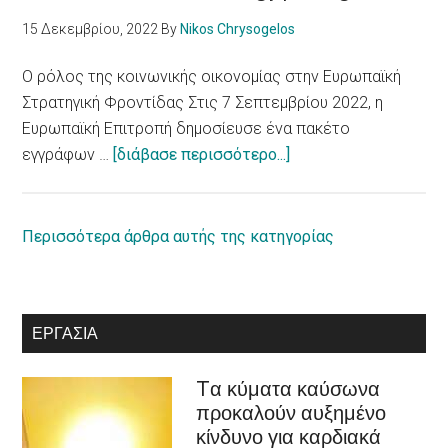
αναπηρία
15 Δεκεμβρίου, 2022
By
Nikos Chrysogelos
/
European
Ο ρόλος της κοινωνικής οικονομίας στην Ευρωπαϊκή
Parliament
Στρατηγική Φροντίδας Στις 7 Σεπτεμβρίου 2022, η
adopts
Ευρωπαϊκή Επιτροπή δημοσίευσε ένα πακέτο
report
about
εγγράφων …
[διάβασε περισσότερο...]
on
Ο
equal
ρόλος
rights
της
Περισσότερα άρθρα αυτής της κατηγορίας
for
κοινωνικής
persons
οικονομίας
with
στην
ΕΡΓΑΣΊΑ
disabilities
Ευρωπαϊκή
Στρατηγική
Tα κύματα καύσωνα
Φροντίδας
προκαλούν αυξημένο
/Recognition
κίνδυνο για καρδιακά
of