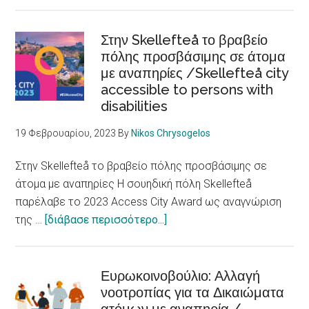
Ρατσισμός,
ξενοφοβία
και
Στην Skellefteå το βραβείο
διακρίσεις
πόλης προσβάσιμης σε άτομα
με αναπηρίες /Skellefteå city
βλάπτουν
accessible to persons with
την
disabilities
υγεία
/
19 Φεβρουαρίου, 2023
By
Nikos Chrysogelos
Racism,
xenophobia
Στην Skellefteå το βραβείο πόλης προσβάσιμης σε
and
άτομα με αναπηρίες Η σουηδική πόλη Skellefteå
discrimination
παρέλαβε το 2023 Access City Award ως αναγνώριση
are
about
της …
[διάβασε περισσότερο...]
fundamental
Στην
determinants
Skellefteå
of
το
Ευρωκοινοβούλιο: Αλλαγή
health
νοοτροπίας για τα Δικαιώματα
βραβείο
πόλης