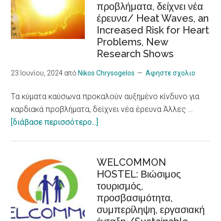
προβλήματα, δείχνει νέα
cooperatives
έρευνα/ Heat Waves, an
in
Increased Risk for Heart
the
Problems, New
European
Research Shows
Care
Strategy
23 Ιουνίου, 2024
από
Nikos Chrysogelos
Αφηστε σχολιο
package
Tα κύματα καύσωνα προκαλούν αυξημένο κίνδυνο για
καρδιακά προβλήματα, δείχνει νέα έρευνα Άλλες …
about
[διάβασε περισσότερο...]
Tα
κύματα
καύσωνα
WELCOMMON
HOSTEL: Βιώσιμος
προκαλούν
τουρισμός,
αυξημένο
προσβασιμότητα,
κίνδυνο
συμπερίληψη, εργασιακή
για