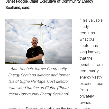
Janet Foggie, Chief Executive of Community Energy
Scotland, said:
“This valuable
study
confirms
what our
sector has
long-known;
that the
benefits from
Alan Hobbett, former Community
community
Energy Scotland director and former
energy vastly
Isle of Gigha Heritage Trust director,
exceed those
with wind turbine on Gigha. (Photo
from
credit Community Energy Scotland)
privately-
owned
generation. The report reaffirms the importance of