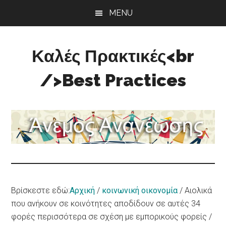
Skip
Skip
Skip
MENU
to
to
to
main
primary
footer
content
sidebar
Καλές Πρακτικές<br
/>Best Practices
Άνεμος
Ανανέωσης
Βρίσκεστε εδώ:
Αρχική
/
κοινωνική οικονομία
/
Αιολικά
που ανήκουν σε κοινότητες αποδίδουν σε αυτές 34
φορές περισσότερα σε σχέση με εμπορικούς φορείς /