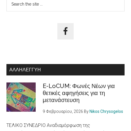
Αρχική
Search
the
Πλευρική
site
Στήλη
...
ΑΛΛΗΛΕΓΓΎΗ
E-LoCUM: Φωνές Νέων για
θετικές αφηγήσεις για τη
μετανάστευση
9 Φεβρουαρίου, 2026
By
Nikos Chrysogelos
ΤΕΛΙΚΟ ΣΥΝΕΔΡΙΟ Αναδιαμόρφωση της