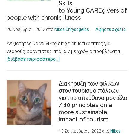
Skills
/Sustainable
to Young CAREgivers of
tourism,
people with chronic Illness
accessibility,
inclusiveness,
20 Νοεμβρίου, 2022
από
Nikos Chrysogelos
Αφηστε σχολιο
job
Δεξιότητες κοινωνικής επιχειρηματικότητας για
integration,
νεαρούς φροντιστές ατόμων με χρόνια προβλήματα …
social
about
[διάβασε περισσότερο...]
economy
Δεξιότητες
and
κοινωνικής
innovation
επιχειρηματικότητας
Διακήρυξη των φιλικών
στον τουρισμό πόλεων
για
για πιο υπεύθυνο μοντέλο
νεαρούς
/ 10 principles on a
φροντιστές
more sustainable
ατόμων
impact of tourism
με
χρόνια
13 Σεπτεμβρίου, 2022
από
Nikos