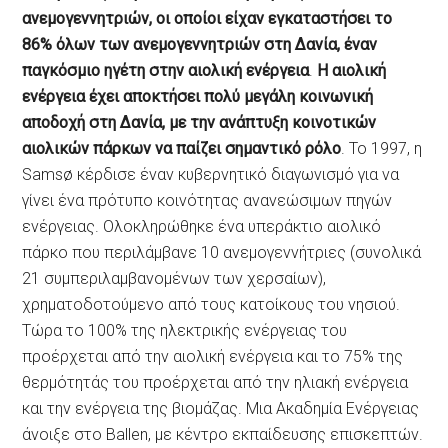
ανεμογεννητριών, οι οποίοι είχαν εγκαταστήσει το
86% όλων των ανεμογεννητριών στη Δανία, έναν
παγκόσμιο ηγέτη στην αιολική ενέργεια
.
Η αιολική
ενέργεια έχει αποκτήσει πολύ μεγάλη κοινωνική
αποδοχή στη Δανία, με την ανάπτυξη κοινοτικών
αιολικών πάρκων να παίζει σημαντικό ρόλο
. Το 1997, η
Samsø κέρδισε έναν κυβερνητικό διαγωνισμό για να
γίνει ένα πρότυπο κοινότητας ανανεώσιμων πηγών
ενέργειας. Ολοκληρώθηκε ένα υπεράκτιο αιολικό
πάρκο που περιλάμβανε 10 ανεμογεννήτριες (συνολικά
21 συμπεριλαμβανομένων των χερσαίων),
χρηματοδοτούμενο από τους κατοίκους του νησιού.
Τώρα το 100% της ηλεκτρικής ενέργειας του
προέρχεται από την αιολική ενέργεια και το 75% της
θερμότητάς του προέρχεται από την ηλιακή ενέργεια
και την ενέργεια της βιομάζας. Μια Ακαδημία Ενέργειας
άνοιξε στο Ballen, με κέντρο εκπαίδευσης επισκεπτών.