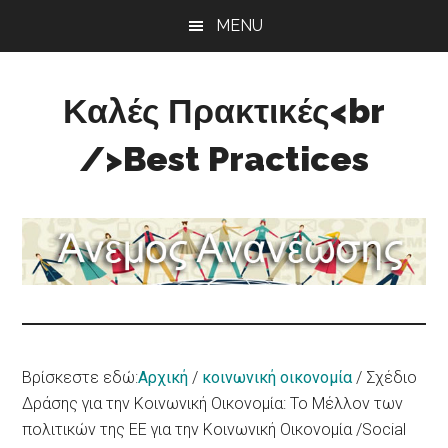
Skip
Skip
Skip
MENU
to
to
to
main
primary
footer
content
sidebar
Καλές Πρακτικές<br
/>Best Practices
Άνεμος
Ανανέωσης
Βρίσκεστε εδώ:
Αρχική
/
κοινωνική οικονομία
/
Σχέδιο
Δράσης για την Κοινωνική Οικονομία: Το Μέλλον των
πολιτικών της ΕΕ για την Κοινωνική Οικονομία /Social