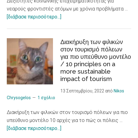
Δεξιότητες κοινωνικής επιχειρηματικότητας για
integration,
νεαρούς φροντιστές ατόμων με χρόνια προβλήματα …
social
about
[διάβασε περισσότερο...]
economy
Δεξιότητες
and
κοινωνικής
innovation
επιχειρηματικότητας
Διακήρυξη των φιλικών
στον τουρισμό πόλεων
για
για πιο υπεύθυνο μοντέλο
νεαρούς
/ 10 principles on a
φροντιστές
more sustainable
ατόμων
impact of tourism
με
χρόνια
13 Σεπτεμβρίου, 2022
από
Nikos
προβλήματα
Chrysogelos
1 σχόλιο
υγείας
Διακήρυξη των φιλικών στον τουρισμό πόλεων για πιο
/
υπεύθυνο μοντέλο 10 αρχές για το πώς οι πόλεις …
Social
about
[διάβασε περισσότερο...]
Entrepreneurship
Διακήρυξη
Skills