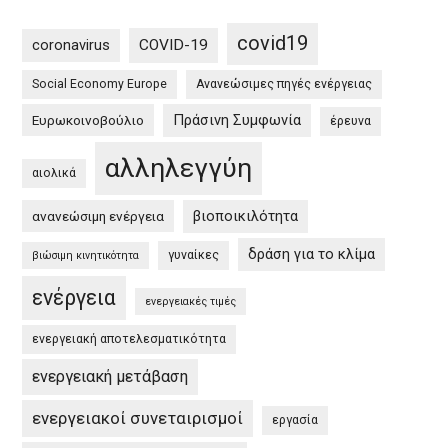
διαδικτυακή
of
εκδήλωση
tourism
covid19
coronavirus
COVID-19
Πράσινη
Social Economy Europe
Ανανεώσιμες πηγές ενέργειας
Συμφωνία
στην
Πράσινη Συμφωνία
Ευρωκοινοβούλιο
έρευνα
Ευρώπη
αλληλεγγύη
και
αιολικά
στην
βιοποικιλότητα
ανανεώσιμη ενέργεια
Ελλάδα
/
δράση για το κλίμα
γυναίκες
βιώσιμη κινητικότητα
EU
ενέργεια
Green
ενεργειακές τιμές
Deal
ενεργειακή αποτελεσματικότητα
and
the
ενεργειακή μετάβαση
Greek
ενεργειακοί συνεταιρισμοί
εργασία
Green