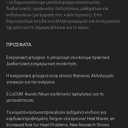
• να δημιουργήσουμε μια πλατφόρμα επικοινωνίας,
διαδικτυακής οργάνωσης συζητήσεων, μαθημάτων και
εκδηλώσεων (με έμφαση στις καλλιτεχνικές). Έτσι
δημιουργούμε ένα δίκτυο αλληλογνωριμίας και συνεργασιών
όχι μόνο για το σήμερα αλλά και για το αύριο
ΠΡΌΣΦΑΤΑ
Ενεργειακή φτώχεια- τι μπορούμε να κάνουμε πρακτικά.
Διαδικτυακή ενημερωτική συνάντηση
Η ενεργειακή φτώχεια είναι γένους θηλυκού; Αλληλεγγύη
γυναικών για την ενέργεια
E-LoCUM: Φωνές Νέων για θετικές αφηγήσεις για τη
μετανάστευση
Tα κύματα καύσωνα προκαλούν αυξημένο κίνδυνο για
καρδιακά προβλήματα, δείχνει νέα έρευνα/ Heat Waves, an
Increased Risk for Heart Problems, New Research Shows