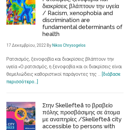
διακρίσεις βλάπτουν την υγεία
Νέων
/ Racism, xenophobia and
για
discrimination are
θετικές
fundamental determinants of
αφηγήσεις
health
για
τη
17 Δεκεμβρίου, 2022
By
Nikos Chrysogelos
μετανάστευση
Ρατσισμός, ξενοφοβία και διακρίσεις βλάπτουν την
υγεία «Ο ρατσισμός, η ξενοφοβία και οι διακρίσεις είναι
θεμελιώδεις καθοριστικοί παράγοντες της …
[διάβασε
about
περισσότερο...]
Ρατσισμός,
ξενοφοβία
και
Στην Skellefteå το βραβείο
διακρίσεις
πόλης προσβάσιμης σε άτομα
με αναπηρίες /Skellefteå city
βλάπτουν
accessible to persons with
την