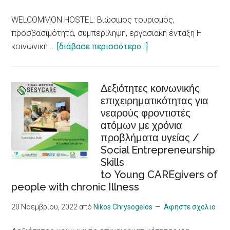
Waves,
WELCOMMON HOSTEL: Βιώσιμος τουρισμός,
an
προσβασιμότητα, συμπερίληψη, εργασιακή ένταξη Η
Increased
about
κοινωνική …
[διάβασε περισσότερο...]
Risk
WELCOMMON
for
HOSTEL:
Heart
Βιώσιμος
Δεξιότητες κοινωνικής
Problems,
επιχειρηματικότητας για
τουρισμός,
New
νεαρούς φροντιστές
προσβασιμότητα,
Research
ατόμων με χρόνια
συμπερίληψη,
Shows
προβλήματα υγείας /
εργασιακή
Social Entrepreneurship
ένταξη
Skills
/Sustainable
to Young CAREgivers of
tourism,
people with chronic Illness
accessibility,
inclusiveness,
20 Νοεμβρίου, 2022
από
Nikos Chrysogelos
Αφηστε σχολιο
job