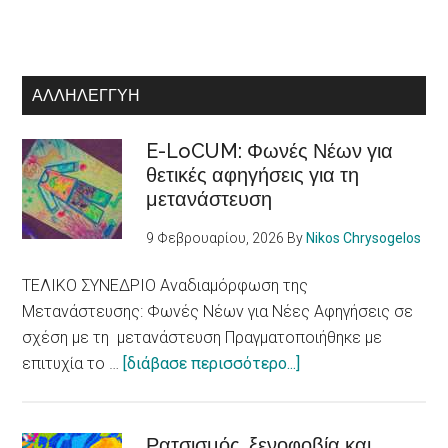
ΑΛΛΗΛΕΓΓΎΗ
E-LoCUM: Φωνές Νέων για
θετικές αφηγήσεις για τη
μετανάστευση
9 Φεβρουαρίου, 2026
By
Nikos Chrysogelos
ΤΕΛΙΚΟ ΣΥΝΕΔΡΙΟ Αναδιαμόρφωση της
Μετανάστευσης: Φωνές Νέων για Νέες Αφηγήσεις σε
σχέση με τη μετανάστευση Πραγματοποιήθηκε με
about
επιτυχία το …
[διάβασε περισσότερο...]
E-
LoCUM:
Φωνές
Ρατσισμός, ξενοφοβία και