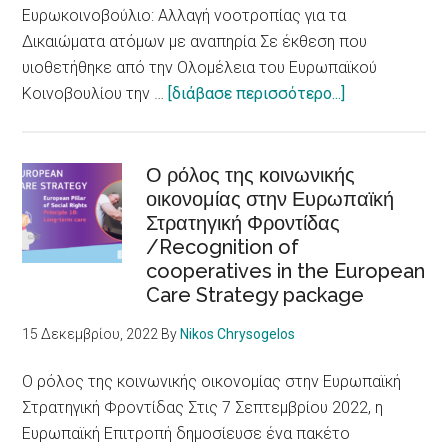
/Skellefteå
Ευρωκοινοβούλιο: Αλλαγή νοοτροπίας για τα
city
Δικαιώματα ατόμων με αναπηρία Σε έκθεση που
accessible
υιοθετήθηκε από την Ολομέλεια του Ευρωπαϊκού
to
about
Κοινοβουλίου την …
[διάβασε περισσότερο...]
persons
Ευρωκοινοβού
with
Αλλαγή
disabilities
νοοτροπίας
Ο ρόλος της κοινωνικής
οικονομίας στην Ευρωπαϊκή
για
Στρατηγική Φροντίδας
τα
/Recognition of
Δικαιώματα
cooperatives in the European
ατόμων
Care Strategy package
με
αναπηρία
15 Δεκεμβρίου, 2022
By
Nikos Chrysogelos
/
European
Ο ρόλος της κοινωνικής οικονομίας στην Ευρωπαϊκή
Parliament
Στρατηγική Φροντίδας Στις 7 Σεπτεμβρίου 2022, η
adopts
Ευρωπαϊκή Επιτροπή δημοσίευσε ένα πακέτο