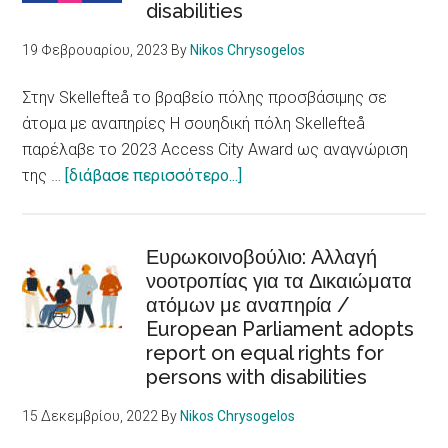
disabilities
υγεία
/
19 Φεβρουαρίου, 2023
By
Nikos Chrysogelos
Racism,
xenophobia
Στην Skellefteå το βραβείο πόλης προσβάσιμης σε
and
άτομα με αναπηρίες Η σουηδική πόλη Skellefteå
discrimination
παρέλαβε το 2023 Access City Award ως αναγνώριση
are
about
της …
[διάβασε περισσότερο...]
fundamental
Στην
determinants
Skellefteå
of
το
Ευρωκοινοβούλιο: Αλλαγή
health
νοοτροπίας για τα Δικαιώματα
βραβείο
ατόμων με αναπηρία /
πόλης
European Parliament adopts
προσβάσιμης
report on equal rights for
σε
persons with disabilities
άτομα
με
15 Δεκεμβρίου, 2022
By
Nikos Chrysogelos
αναπηρίες