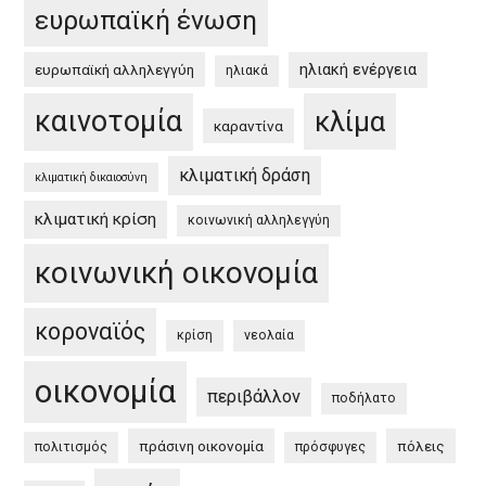
Deal”
ευρωπαϊκή ένωση
ηλιακή ενέργεια
ευρωπαϊκή αλληλεγγύη
ηλιακά
καινοτομία
κλίμα
καραντίνα
κλιματική δράση
κλιματική δικαιοσύνη
κλιματική κρίση
κοινωνική αλληλεγγύη
κοινωνική οικονομία
κοροναϊός
κρίση
νεολαία
οικονομία
περιβάλλον
ποδήλατο
πράσινη οικονομία
πόλεις
πολιτισμός
πρόσφυγες