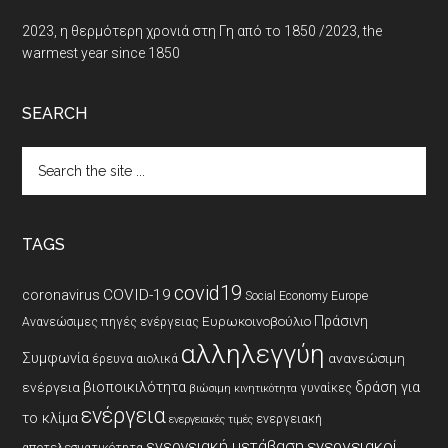
2023, η θερμότερη χρονιά στη Γη από το 1850 /2023, the
warmest year since 1850
SEARCH
Search
the
site
...
TAGS
covid19
coronavirus
COVID-19
Social Economy Europe
Πράσινη
Ευρωκοινοβούλιο
Ανανεώσιμες πηγές ενέργειας
αλληλεγγύη
Συμφωνία
ανανεώσιμη
έρευνα
αιολικά
βιοποικιλότητα
δράση για
ενέργεια
γυναίκες
βιώσιμη κινητικότητα
ενέργεια
το κλίμα
ενεργειακή
ενεργειακές τιμές
ενεργειακοί
ενεργειακή μετάβαση