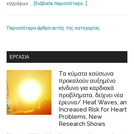
report
about
εγγράφων …
[διάβασε περισσότερο...]
on
Ο
equal
ρόλος
rights
της
Περισσότερα άρθρα αυτής της κατηγορίας
for
κοινωνικής
persons
οικονομίας
with
στην
ΕΡΓΑΣΊΑ
disabilities
Ευρωπαϊκή
Στρατηγική
Tα κύματα καύσωνα
Φροντίδας
προκαλούν αυξημένο
/Recognition
κίνδυνο για καρδιακά
of
προβλήματα, δείχνει νέα
cooperatives
έρευνα/ Heat Waves, an
in
Increased Risk for Heart
the
Problems, New
European
Research Shows
Care