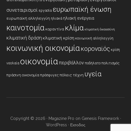
αποτελεσματικότητα
ευρωπαϊκή ένωση
συνεταιρισμοί
εργασία
ηλιακή ενέργεια
ευρωπαϊκή αλληλεγγύη
ηλιακά
καινοτομία
κλίμα
καραντίνα
κλιματική δικαιοσύνη
κλιματική δράση
κλιματική κρίση
κοινωνική αλληλεγγύη
κοινωνική οικονομία
κοροναϊός
κρίση
οικονομία
περιβάλλον
νεολαία
ποδήλατο
πολιτισμός
υγεία
πράσινη οικονομία
πόλεις
τέχνη
πρόσφυγες
Copyright © 2026 ·
Magazine Pro
on
Genesis Framework
·
WordPress
·
Εισοδος