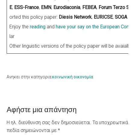
E
,
ESS-France
,
EMN
,
Eurodiaconia
,
FEBEA
,
Forum Terzo Set
orted this policy paper:
Diesis Network
,
EURICSE
,
SOGA Eu
Enjoy the
reading
and
have your say on the European Com
lar
Other linguistic versions of the policy paper will be avaialble
Ανηκει στην κατηγορια:
κοινωνική οικονομία
Reader
Αφήστε μια απάντηση
Interactions
Η ηλ. διεύθυνση σας δεν δημοσιεύεται.
Τα υποχρεωτικά
πεδία σημειώνονται με
*