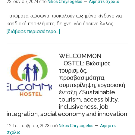
Strategy
23 Ιουνίου, 2024
από
Nikos Chrysogelos
Αφηστε σχολιο
package
Tα κύματα καύσωνα προκαλούν αυξημένο κίνδυνο για
καρδιακά προβλήματα, δείχνει νέα έρευνα Άλλες …
about
[διάβασε περισσότερο...]
Tα
κύματα
καύσωνα
WELCOMMON
HOSTEL: Βιώσιμος
προκαλούν
τουρισμός,
αυξημένο
προσβασιμότητα,
κίνδυνο
συμπερίληψη, εργασιακή
για
ένταξη /Sustainable
καρδιακά
tourism, accessibility,
προβλήματα,
inclusiveness, job
δείχνει
integration, social economy and innovation
νέα
έρευνα/
12 Σεπτεμβρίου, 2023
από
Nikos Chrysogelos
Αφηστε
σχολιο
Heat