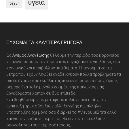
υγεία
τέχνη
Footer
ΕΎΧΟΜΑΙ ΤΑ ΚΑΛΎΤΕΡΑ ΓΡΉΓΟΡΑ
Ως
Άνεμος Ανανέωσης
θέλουμε την περίοδο του κοροναϊού
να ανανεώσουμε τον τρόπο που εργαζόμαστε για λύσεις στα
κοινωνικά και περιβαλλοντικά θέματα. Η πανδημία και τα
μέτρα που έχουν ληφθεί αναδεικνύουν πολλά προβλήματα τα
οποία έχουν οι πιο ευάλωτοι, που αντιπροσωπεύουν, όμως,
σήμερα ένα πολύ μεγάλο κομμάτι της κοινωνίας μας.
Εργαζόμαστε λοιπόν σε δύο επίπεδα:
• να βοηθήσουμε, με μεταφορά καλών πρακτικών, την
ανάπτυξη πρωτοβουλιών αλληλεγγύης και αλληλο-
υποστήριξης όχι μόνο όσο διαρκεί το #ΜενουμεΣπίτι αλλά
και για την επόμενη μέρα, που θα είναι έτσι κι αλλιώς
δύσκολη για τους περισσότερους,