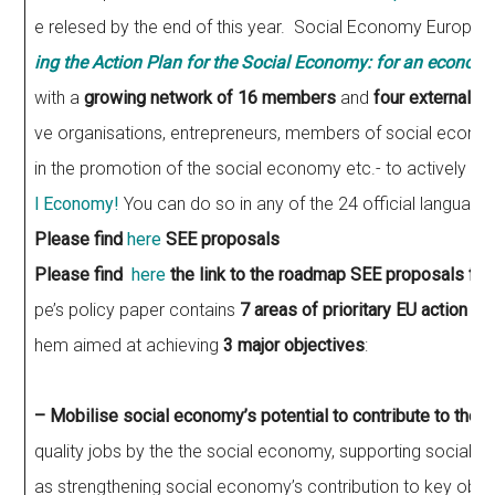
e relesed by the end of this year. Social Economy Europe,
ing the Action Plan for the Social Economy: for an economy
with a
growing network of 16 members
and
four external pa
ve organisations, entrepreneurs, members of social economy 
in the promotion of the social economy etc.- to actively pa
l Economy!
You can do so in any of the 24 official language
Please find
here
SEE proposals
Please find
here
the link to the roadmap
SEE proposals for 
pe’s policy paper contains
7 areas of prioritary EU action
to 
hem aimed at achieving
3 major objectives
:
– Mobilise social economy’s potential to contribute to the 
quality jobs by the the social economy, supporting social e
as strengthening social economy’s contribution to key object