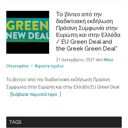
των
to Young CAREgivers
φιλικών
To βίντεο από την
of
διαδικτυακή εκδήλωση
στον
people
Πράσινη Συμφωνία στην
τουρισμό
with
Ευρώπη και στην Ελλάδα
πόλεων
chronic
/ EU Green Deal and
για
Illness
the Greek Green Deal”
πιο
υπεύθυνο
21 Δεκεμβρίου, 2021
από
Nikos
μοντέλο
Chrysogelos
Αφηστε σχολιο
/
To βίντεο από την διαδικτυακή εκδήλωση Πράσινη
10
Συμφωνία στην Ευρώπη και στην Ελλάδα EU Green Deal
principles
about
…
[διάβασε περισσότερο...]
on
To
a
βίντεο
more
από
sustainable
TAGS
την
impact