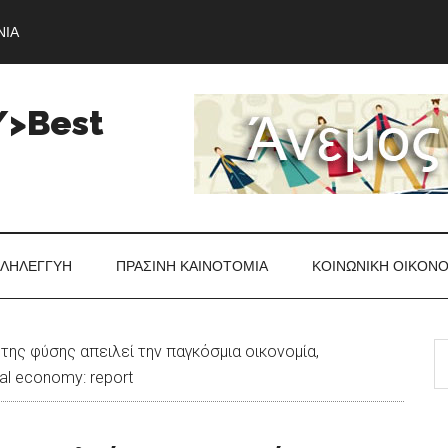
ΝΊΑ
/>Best
ΛΗΛΕΓΓΎΗ
ΠΡΆΣΙΝΗ ΚΑΙΝΟΤΟΜΊΑ
ΚΟΙΝΩΝΙΚΉ ΟΙΚΟΝ
S
της φύσης απειλεί την παγκόσμια οικονομία,
th
bal economy: report
si
...