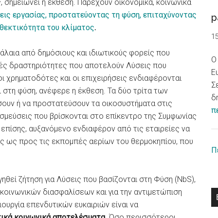
, σημειώνει η έκθεση. Παρέχουν οικονομικά, κοινωνικά
εις εργασίας, προστατεύοντας τη φύση, επιταχύνοντας
p
νθεκτικότητα του κλίματος
.
1
άλαια από δημόσιους και ιδιωτικούς φορείς που
Ο
κές δραστηριότητες που αποτελούν Λύσεις που
Ε
οι χρηματοδότες και οι επιχειρήσεις ενδιαφέρονται
Σ
 στη φύση, ανέφερε η έκθεση. Τα δύο τρίτα των
δ
ουν ή να προστατεύσουν τα οικοσυστήματα στις
π
εσμεύσεις που βρίσκονται στο επίκεντρο της Συμφωνίας
, επίσης, αυξανόμενο ενδιαφέρον από τις εταιρείες να
ς ως προς τις εκπομπές αερίων του θερμοκηπίου, που
Π
γηθεί ζήτηση για Λύσεις που βασίζονται στη Φύση (NbS),
 κοινωνικών διασφαλίσεων και για την αντιμετώπιση
ουργία επενδυτικών ευκαιριών είναι να
ετικά κοινωνικά αποτελέσματα
. Όσο περισσότεροι