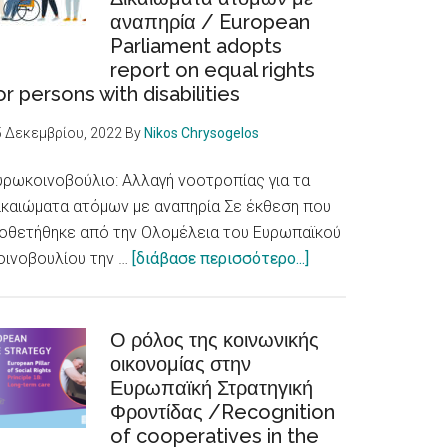
αναπηρία / European
προσβάσιμης
Parliament adopts
σε
report on equal rights
άτομα
or persons with disabilities
με
αναπηρίες
5 Δεκεμβρίου, 2022
By
Nikos Chrysogelos
/Skellefteå
city
υρωκοινοβούλιο: Αλλαγή νοοτροπίας για τα
accessible
ικαιώματα ατόμων με αναπηρία Σε έκθεση που
to
ιοθετήθηκε από την Ολομέλεια του Ευρωπαϊκού
about
persons
οινοβουλίου την …
[διάβασε περισσότερο...]
Ευρωκοινοβούλιο:
with
Αλλαγή
disabilities
νοοτροπίας
Ο ρόλος της κοινωνικής
οικονομίας στην
για
Ευρωπαϊκή Στρατηγική
τα
Φροντίδας /Recognition
Δικαιώματα
of cooperatives in the
ατόμων