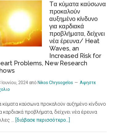
Tα κύματα καύσωνα
Φροντίδας
προκαλούν
/Recognition
αυξημένο κίνδυνο
of
για καρδιακά
cooperatives
προβλήματα, δείχνει
in
νέα έρευνα/ Heat
the
Waves, an
European
Increased Risk for
Care
eart Problems, New Research
Strategy
hows
package
 Ιουνίου, 2024
από
Nikos Chrysogelos
Αφηστε
χολιο
α κύματα καύσωνα προκαλούν αυξημένο κίνδυνο
ια καρδιακά προβλήματα, δείχνει νέα έρευνα
about
λλες …
[διάβασε περισσότερο...]
Tα
κύματα