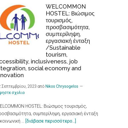
καύσωνα
WELCOMMON
HOSTEL: Βιώσιμος
προκαλούν
τουρισμός,
αυξημένο
προσβασιμότητα,
κίνδυνο
συμπερίληψη,
για
εργασιακή ένταξη
καρδιακά
/Sustainable
προβλήματα,
tourism,
δείχνει
ccessibility, inclusiveness, job
νέα
ntegration, social economy and
έρευνα/
nnovation
Heat
2 Σεπτεμβρίου, 2023
από
Nikos Chrysogelos
Waves,
φηστε σχολιο
an
Increased
ELCOMMON HOSTEL: Βιώσιμος τουρισμός,
Risk
ροσβασιμότητα, συμπερίληψη, εργασιακή ένταξη
for
about
 κοινωνική …
[διάβασε περισσότερο...]
Heart