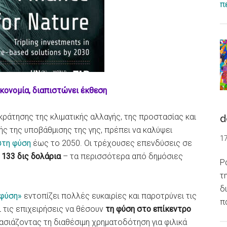
π
κονομία, διαπιστώνει έκθεση
κράτησης της κλιματικής αλλαγής, της προστασίας και
d
ής της υποβάθμισης της γης, πρέπει να καλύψει
1
στη φύση
έως το 2050. Οι τρέχουσες επενδύσεις σε
ε
133 δις δολάρια
– τα περισσότερα από δημόσιες
Ρ
τ
δ
 φύση»
εντοπίζει πολλές ευκαιρίες και παροτρύνει τις
π
ι τις επιχειρήσεις να θέσουν
τη φύση στο επίκεντρο
λασιάζοντας τη διαθέσιμη χρηματοδότηση για φιλικά