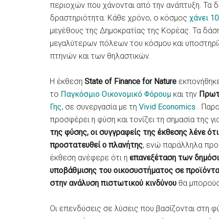
περιοχών που χάνονται από την ανάπτυξη. Τα δ
δραστηριότητα. Κάθε χρόνο, ο κόσμος
χάνει 1
μεγέθους της Δημοκρατίας της Κορέας. Τα δάσ
μεγαλύτερων πόλεων του κόσμου και υποστηρί
πτηνών και των θηλαστικών.
Η έκθεση
State of Finance for Nature
εκπονήθηκε
το
Παγκόσμιο Οικονομικό Φόρουμ
και την
Πρωτ
Γης
, σε συνεργασία με τη
Vivid Economics
. Παρο
προσφέρει η φύση και τονίζει τη σημασία της γι
της φύσης, οι συγγραφείς της έκθεσης λένε ότι
προστατευθεί ο πλανήτης
, ενώ παράλληλα προω
έκθεση ανέφερε ότι η
επανεξέταση των δημόσ
υποβάθμισης του οικοσυστήματος σε προϊόντα
στην ανάλυση πιστωτικού κινδύνου
θα μπορούσ
Οι επενδύσεις σε λύσεις που βασίζονται στη φύ