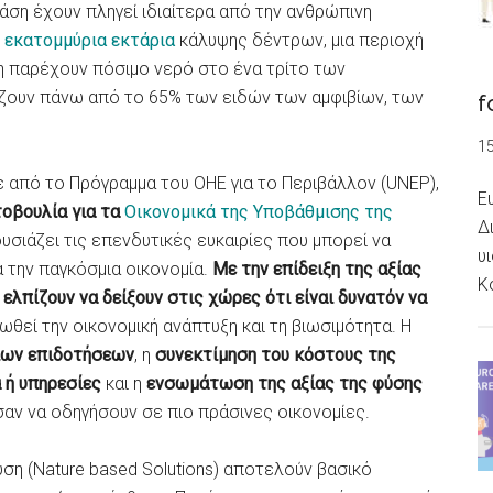
άση έχουν πληγεί ιδιαίτερα από την ανθρώπινη
0 εκατομμύρια εκτάρια
κάλυψης δέντρων, μια περιοχή
η παρέχουν πόσιμο νερό στο ένα τρίτο των
ζουν πάνω από το 65% των ειδών των αμφιβίων, των
f
1
 από το Πρόγραμμα του ΟΗΕ για το Περιβάλλον (UNEP),
Ε
οβουλία για τα
Οικονομικά της Υποβάθμισης της
Δ
υσιάζει τις επενδυτικές ευκαιρίες που μπορεί να
υ
α την παγκόσμια οικονομία.
Με την επίδειξη της αξίας
Κ
 ελπίζουν να δείξουν στις χώρες ότι είναι δυνατόν να
θεί την οικονομική ανάπτυξη και τη βιωσιμότητα. Η
ιων επιδοτήσεων
, η
συνεκτίμηση του κόστους της
 ή υπηρεσίες
και η
ενσωμάτωση της αξίας της φύσης
αν να οδηγήσουν σε πιο πράσινες οικονομίες.
ση (Nature based Solutions) αποτελούν βασικό