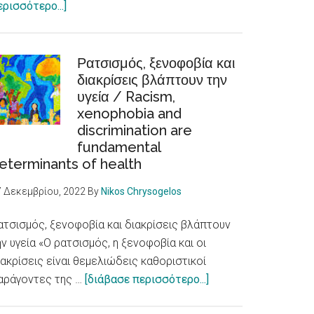
about
ερισσότερο...]
E-
LoCUM:
Φωνές
Ρατσισμός, ξενοφοβία και
Νέων
διακρίσεις βλάπτουν την
υγεία / Racism,
για
xenophobia and
θετικές
discrimination are
αφηγήσεις
fundamental
για
eterminants of health
τη
μετανάστευση
7 Δεκεμβρίου, 2022
By
Nikos Chrysogelos
ατσισμός, ξενοφοβία και διακρίσεις βλάπτουν
ην υγεία «Ο ρατσισμός, η ξενοφοβία και οι
ιακρίσεις είναι θεμελιώδεις καθοριστικοί
about
αράγοντες της …
[διάβασε περισσότερο...]
Ρατσισμός,