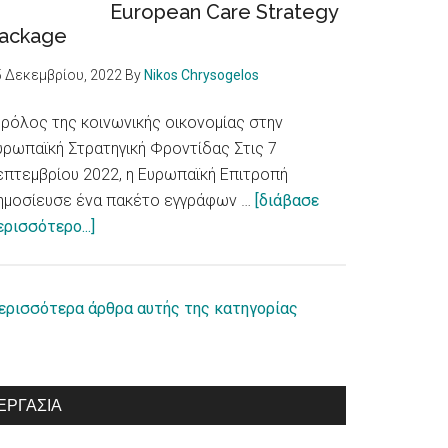
European Care Strategy
με
ackage
αναπηρία
/
5 Δεκεμβρίου, 2022
By
Nikos Chrysogelos
European
Parliament
 ρόλος της κοινωνικής οικονομίας στην
adopts
υρωπαϊκή Στρατηγική Φροντίδας Στις 7
report
επτεμβρίου 2022, η Ευρωπαϊκή Επιτροπή
on
ημοσίευσε ένα πακέτο εγγράφων …
[διάβασε
about
equal
ερισσότερο...]
Ο
rights
ρόλος
for
της
persons
ερισσότερα άρθρα αυτής της κατηγορίας
κοινωνικής
with
οικονομίας
disabilities
στην
ΕΡΓΑΣΊΑ
Ευρωπαϊκή
Στρατηγική