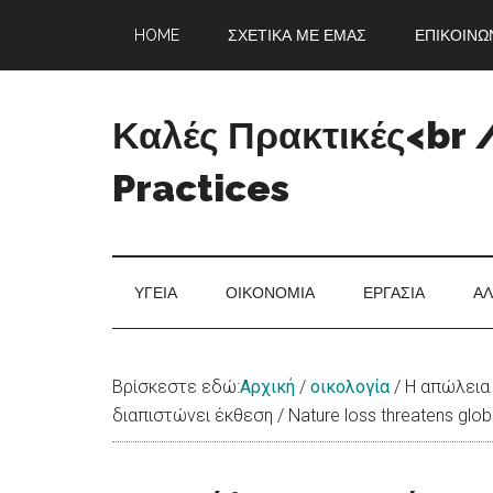
Skip
Skip
Skip
Skip
HOME
ΣΧΕΤΙΚΆ ΜΕ ΕΜΆΣ
ΕΠΙΚΟΙΝΩ
to
to
to
to
main
secondary
primary
footer
content
menu
sidebar
Καλές Πρακτικές<br 
Practices
Άνεμος
Ανανέωσης
ΥΓΕΊΑ
ΟΙΚΟΝΟΜΊΑ
ΕΡΓΑΣΊΑ
ΑΛ
Βρίσκεστε εδώ:
Αρχική
/
οικολογία
/
Η απώλεια 
διαπιστώνει έκθεση / Nature loss threatens glo