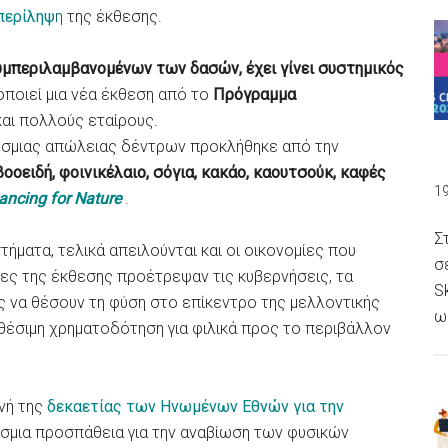
περίληψ
η
της έκθεσης.
μπεριλαμβανομένων των δασών, έχει γίνει συστημικός
οποιεί μια νέα έκθεση από το
Πρόγραμμα
αι πολλούς εταίρους.
κόσμιας απώλειας δέντρων προκλήθηκε από την
βοοειδή, φοινικέλαιο, σόγια, κακάο, καουτσούκ, καφές
1
nancing for Nature
.
Σ
ήματα, τελικά απειλούνται και οι οικονομίες που
σ
ες της έκθεσης προέτρεψαν τις κυβερνήσεις, τα
S
ις να θέσουν τη φύση στο επίκεντρο της μελλοντικής
ω
θέσιμη χρηματοδότηση για φιλικά προς το περιβάλλον
νή της
δεκαετίας των Ηνωμένων Εθνών για την
όσμια προσπάθεια για την αναβίωση των φυσικών