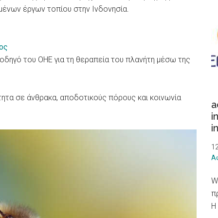
ένων έργων τοπίου στην Ινδονησία.
ος
οδηγό του ΟΗΕ για τη θεραπεία του πλανήτη μέσω της
τητα σε άνθρακα, αποδοτικούς πόρους και κοινωνία
a
i
i
1
Α
W
π
Η