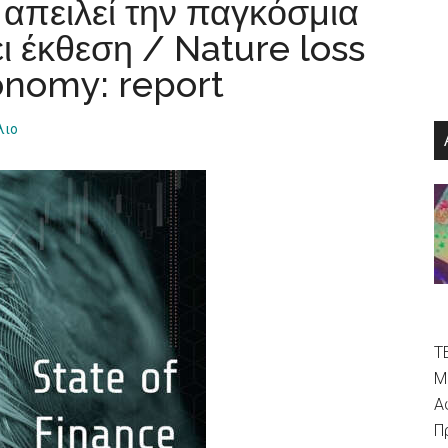
απειλεί την παγκόσμια
ει έκθεση / Nature loss
onomy: report
λιο
Τ
Μ
Α
Π