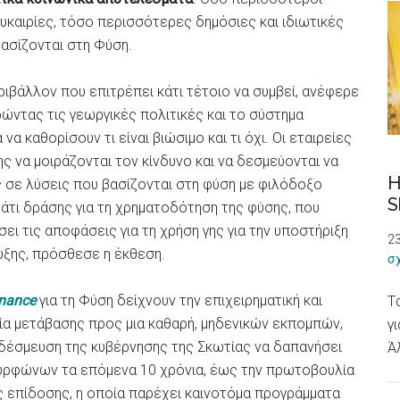
ευκαιρίες, τόσο περισσότερες δημόσιες και ιδιωτικές
ασίζονται στη Φύση.
ριβάλλον που επιτρέπει κάτι τέτοιο να συμβεί, ανέφερε
ώντας τις γεωργικές πολιτικές και το σύστημα
α καθορίσουν τι είναι βιώσιμο και τι όχι. Οι εταιρείες
ς να μοιράζονται τον κίνδυνο και να δεσμεύονται να
H
 σε λύσεις που βασίζονται στη φύση με φιλόδοξο
S
άτι δράσης για τη χρηματοδότηση της φύσης, που
ει τις αποφάσεις για τη χρήση γης για την υποστήριξη
23
υξης, πρόσθεσε η έκθεση.
σ
inance
για τη Φύση δείχνουν την επιχειρηματική και
T
εία μετάβασης προς μια καθαρή, μηδενικών εκπομπών,
γ
η δέσμευση της κυβέρνησης της Σκωτίας να δαπανήσει
Ά
τυρφώνων τα επόμενα 10 χρόνια, έως την πρωτοβουλία
κής επίδοσης, η οποία παρέχει καινοτόμα προγράμματα