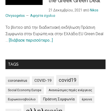
the Greek Green Deal”
πιο
υπεύθυνο
21 Δεκεμβρίου, 2021
από
Nikos
μοντέλο
Chrysogelos
Αφηστε σχολιο
/
To βίντεο από την διαδικτυακή εκδήλωση Πράσινη
10
Συμφωνία στην Ευρώπη και στην Ελλάδα EU Green Deal
principles
about
…
[διάβασε περισσότερο...]
on
To
a
βίντεο
more
από
sustainable
TAGS
την
impact
διαδικτυακή
of
εκδήλωση
tourism
covid19
coronavirus
COVID-19
Πράσινη
Social Economy Europe
Ανανεώσιμες πηγές ενέργειας
Συμφωνία
στην
Πράσινη Συμφωνία
Ευρωκοινοβούλιο
έρευνα
Ευρώπη
και