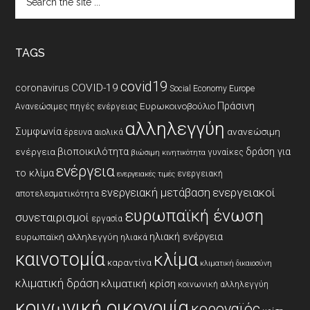
the
site
...
TAGS
covid19
coronavirus
COVID-19
Social Economy Europe
Πράσινη
Ευρωκοινοβούλιο
Ανανεώσιμες πηγές ενέργειας
αλληλεγγύη
Συμφωνία
ανανεώσιμη
έρευνα
αιολικά
βιοποικιλότητα
δράση για
ενέργεια
γυναίκες
βιώσιμη κινητικότητα
ενέργεια
το κλίμα
ενεργειακή
ενεργειακές τιμές
ενεργειακοί
ενεργειακή μετάβαση
αποτελεσματικότητα
ευρωπαϊκή ένωση
συνεταιρισμοί
εργασία
ηλιακή ενέργεια
ευρωπαϊκή αλληλεγγύη
ηλιακά
καινοτομία
κλίμα
καραντίνα
κλιματική δικαιοσύνη
κλιματική δράση
κλιματική κρίση
κοινωνική αλληλεγγύη
κοινωνική οικονομία
κοροναϊός