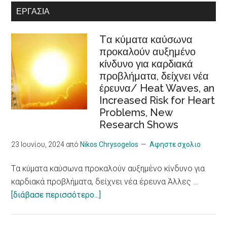
ΕΡΓΑΣΊΑ
disabilities
Ευρωπαϊκή
Στρατηγική
Tα κύματα καύσωνα
Φροντίδας
προκαλούν αυξημένο
/Recognition
κίνδυνο για καρδιακά
of
προβλήματα, δείχνει νέα
cooperatives
έρευνα/ Heat Waves, an
in
Increased Risk for Heart
the
Problems, New
European
Research Shows
Care
Strategy
23 Ιουνίου, 2024
από
Nikos Chrysogelos
Αφηστε σχολιο
package
Tα κύματα καύσωνα προκαλούν αυξημένο κίνδυνο για
καρδιακά προβλήματα, δείχνει νέα έρευνα Άλλες …
about
[διάβασε περισσότερο...]
Tα
κύματα