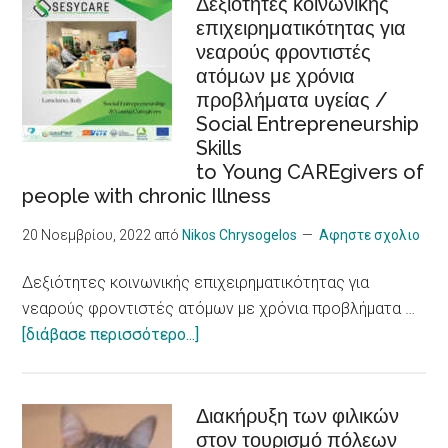
Δεξιότητες κοινωνικής
Problems,
επιχειρηματικότητας για
τουρισμός,
New
νεαρούς φροντιστές
προσβασιμότητα,
Research
ατόμων με χρόνια
συμπερίληψη,
Shows
προβλήματα υγείας /
εργασιακή
Social Entrepreneurship
ένταξη
Skills
/Sustainable
to Young CAREgivers of
tourism,
people with chronic Illness
accessibility,
inclusiveness,
20 Νοεμβρίου, 2022
από
Nikos Chrysogelos
Αφηστε σχολιο
job
Δεξιότητες κοινωνικής επιχειρηματικότητας για
integration,
νεαρούς φροντιστές ατόμων με χρόνια προβλήματα …
social
about
[διάβασε περισσότερο...]
economy
Δεξιότητες
and
κοινωνικής
innovation
επιχειρηματικότητας
Διακήρυξη των φιλικών
στον τουρισμό πόλεων
για