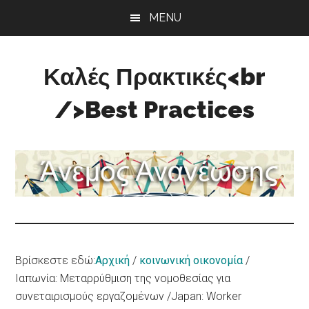
Skip
Skip
Skip
MENU
to
to
to
main
primary
footer
content
sidebar
Καλές Πρακτικές<br
/>Best Practices
Άνεμος
Ανανέωσης
Βρίσκεστε εδώ:
Αρχική
/
κοινωνική οικονομία
/
Ιαπωνία: Μεταρρύθμιση της νομοθεσίας για
συνεταιρισμούς εργαζομένων /Japan: Worker