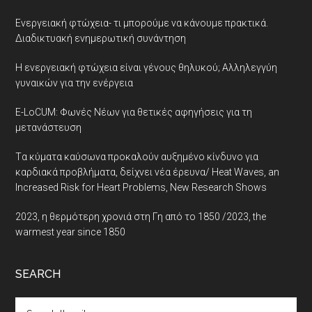
Ενεργειακή φτώχεια- τι μπορούμε να κάνουμε πρακτικά.
Διαδικτυακή ενημερωτική συνάντηση
Η ενεργειακή φτώχεια είναι γένους θηλυκού; Αλληλεγγύη
γυναικών για την ενέργεια
E-LoCUM: Φωνές Νέων για θετικές αφηγήσεις για τη
μετανάστευση
Tα κύματα καύσωνα προκαλούν αυξημένο κίνδυνο για
καρδιακά προβλήματα, δείχνει νέα έρευνα/ Heat Waves, an
Increased Risk for Heart Problems, New Research Shows
2023, η θερμότερη χρονιά στη Γη από το 1850 /2023, the
warmest year since 1850
SEARCH
Search