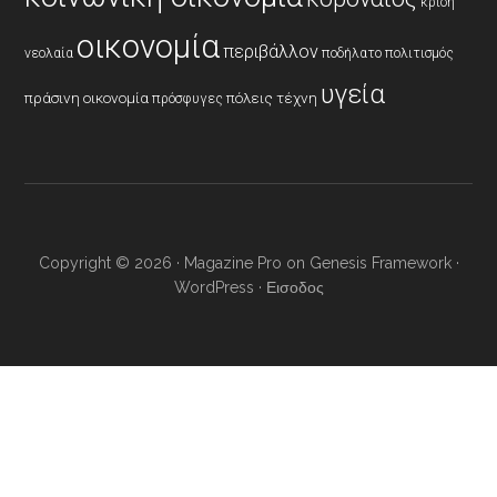
κρίση
οικονομία
περιβάλλον
νεολαία
ποδήλατο
πολιτισμός
υγεία
πράσινη οικονομία
πόλεις
τέχνη
πρόσφυγες
Copyright © 2026 ·
Magazine Pro
on
Genesis Framework
·
WordPress
·
Εισοδος