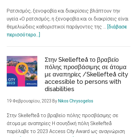
μετανάστευση
Ρατσισμός, ξενοφοβία και διακρίσεις βλάπτουν την
υγεία «Ο ρατσισμός, η ξενοφοβία και οι διακρίσεις είναι
θεμελιώδεις καθοριστικοί παράγοντες της …
[διάβασε
about
περισσότερο...]
Ρατσισμός,
ξενοφοβία
και
Στην Skellefteå το βραβείο
διακρίσεις
πόλης προσβάσιμης σε άτομα
με αναπηρίες /Skellefteå city
βλάπτουν
accessible to persons with
την
disabilities
υγεία
/
19 Φεβρουαρίου, 2023
By
Nikos Chrysogelos
Racism,
xenophobia
Στην Skellefteå το βραβείο πόλης προσβάσιμης σε
and
άτομα με αναπηρίες Η σουηδική πόλη Skellefteå
discrimination
παρέλαβε το 2023 Access City Award ως αναγνώριση