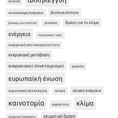
αλληλεγγύη
αιολικά
στην
βιοποικιλότητα
ανανεώσιμη ενέργεια
Ελλάδα
/
δράση για το κλίμα
γυναίκες
βιώσιμη κινητικότητα
EU
ενέργεια
Green
ενεργειακές τιμές
Deal
ενεργειακή αποτελεσματικότητα
and
the
ενεργειακή μετάβαση
Greek
ενεργειακοί συνεταιρισμοί
εργασία
Green
Deal”
ευρωπαϊκή ένωση
ηλιακή ενέργεια
ευρωπαϊκή αλληλεγγύη
ηλιακά
καινοτομία
κλίμα
καραντίνα
κλιματική δράση
κλιματική δικαιοσύνη