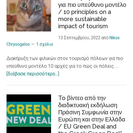
για πιο υπεύθυνο μοντέλο
νεαρούς
/ 10 principles on a
φροντιστές
more sustainable
ατόμων
impact of tourism
με
χρόνια
13 Σεπτεμβρίου, 2022
από
Nikos
προβλήματα
Chrysogelos
1 σχόλιο
υγείας
Διακήρυξη των φιλικών στον τουρισμό πόλεων για πιο
/
υπεύθυνο μοντέλο 10 αρχές για το πώς οι πόλεις …
Social
about
[διάβασε περισσότερο...]
Entrepreneurship
Διακήρυξη
Skills
των
to Young CAREgivers
φιλικών
To βίντεο από την
of
διαδικτυακή εκδήλωση
στον
people
Πράσινη Συμφωνία στην
τουρισμό
with
Ευρώπη και στην Ελλάδα
πόλεων
chronic
/ EU Green Deal and
για
Illness