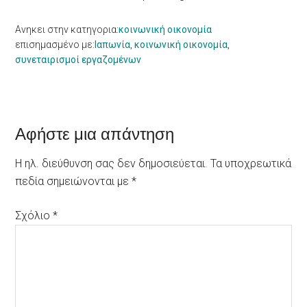
Ανηκει στην κατηγορια:
κοινωνική οικονομία
επισημασμένο με:
Ιαπωνία
,
κοινωνική οικονομία
,
συνεταιρισμοί εργαζομένων
Reader
Αφήστε μια απάντηση
Interactions
Η ηλ. διεύθυνση σας δεν δημοσιεύεται.
Τα υποχρεωτικά
πεδία σημειώνονται με
*
Σχόλιο
*