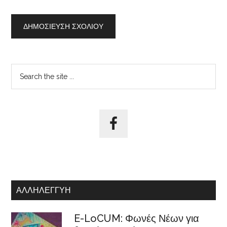
Αρχική
Search
the
Πλευρική
site
Στήλη
...
ΑΛΛΗΛΕΓΓΎΗ
E-LoCUM: Φωνές Νέων για