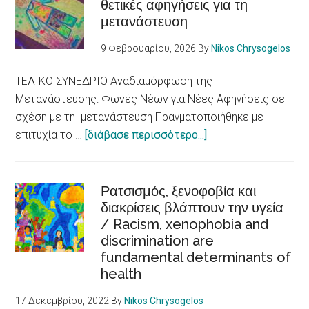
θετικές αφηγήσεις για τη
μετανάστευση
9 Φεβρουαρίου, 2026
By
Nikos Chrysogelos
ΤΕΛΙΚΟ ΣΥΝΕΔΡΙΟ Αναδιαμόρφωση της
Μετανάστευσης: Φωνές Νέων για Νέες Αφηγήσεις σε
σχέση με τη μετανάστευση Πραγματοποιήθηκε με
about
επιτυχία το …
[διάβασε περισσότερο...]
E-
LoCUM:
Φωνές
Ρατσισμός, ξενοφοβία και
διακρίσεις βλάπτουν την υγεία
Νέων
/ Racism, xenophobia and
για
discrimination are
θετικές
fundamental determinants of
αφηγήσεις
health
για
τη
17 Δεκεμβρίου, 2022
By
Nikos Chrysogelos