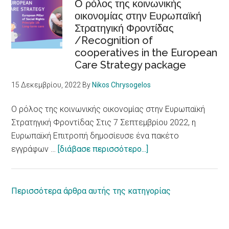
disabilities
νοοτροπίας
Ο ρόλος της κοινωνικής
οικονομίας στην Ευρωπαϊκή
για
Στρατηγική Φροντίδας
τα
/Recognition of
Δικαιώματα
cooperatives in the European
ατόμων
Care Strategy package
με
αναπηρία
15 Δεκεμβρίου, 2022
By
Nikos Chrysogelos
/
European
Ο ρόλος της κοινωνικής οικονομίας στην Ευρωπαϊκή
Parliament
Στρατηγική Φροντίδας Στις 7 Σεπτεμβρίου 2022, η
adopts
Ευρωπαϊκή Επιτροπή δημοσίευσε ένα πακέτο
report
about
εγγράφων …
[διάβασε περισσότερο...]
on
Ο
equal
ρόλος
rights
της
Περισσότερα άρθρα αυτής της κατηγορίας
for
κοινωνικής
persons
οικονομίας
with
στην