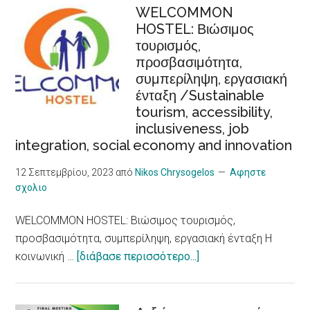
καύσωνα
WELCOMMON
HOSTEL: Βιώσιμος
προκαλούν
τουρισμός,
αυξημένο
προσβασιμότητα,
κίνδυνο
συμπερίληψη, εργασιακή
για
ένταξη /Sustainable
καρδιακά
tourism, accessibility,
προβλήματα,
inclusiveness, job
δείχνει
integration, social economy and innovation
νέα
έρευνα/
12 Σεπτεμβρίου, 2023
από
Nikos Chrysogelos
Αφηστε
σχολιο
Heat
Waves,
WELCOMMON HOSTEL: Βιώσιμος τουρισμός,
an
προσβασιμότητα, συμπερίληψη, εργασιακή ένταξη Η
Increased
about
κοινωνική …
[διάβασε περισσότερο...]
Risk
WELCOMMON
for
HOSTEL:
Heart
Βιώσιμος