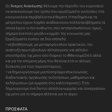
Ως
Άνεμος Ανανέωσης
θέλουμε την περίοδο του κοροναϊού
να ανανεώσουμε τον τρόπο που εργαζόμαστε για λύσεις στα
κοινωνικά και περιβαλλοντικά θέματα. Η πανδημία και τα
μέτρα που έχουν ληφθεί αναδεικνύουν πολλά προβλήματα τα
οποία έχουν οι πιο ευάλωτοι, που αντιπροσωπεύουν, όμως,
σήμερα ένα πολύ μεγάλο κομμάτι της κοινωνίας μας.
Εργαζόμαστε λοιπόν σε δύο επίπεδα:
• να βοηθήσουμε, με μεταφορά καλών πρακτικών, την
ανάπτυξη πρωτοβουλιών αλληλεγγύης και αλληλο-
υποστήριξης όχι μόνο όσο διαρκεί το #ΜενουμεΣπίτι αλλά
και για την επόμενη μέρα, που θα είναι έτσι κι αλλιώς
δύσκολη για τους περισσότερους,
• να δημιουργήσουμε μια πλατφόρμα επικοινωνίας,
διαδικτυακής οργάνωσης συζητήσεων, μαθημάτων και
εκδηλώσεων (με έμφαση στις καλλιτεχνικές). Έτσι
δημιουργούμε ένα δίκτυο αλληλογνωριμίας και συνεργασιών
όχι μόνο για το σήμερα αλλά και για το αύριο
ΠΡΌΣΦΑΤΑ