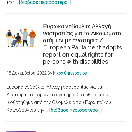
are
about
της …
[διάβασε περισσότερο...]
fundamental
Στην
determinants
Skellefteå
of
το
Ευρωκοινοβούλιο: Αλλαγή
health
νοοτροπίας για τα Δικαιώματα
βραβείο
ατόμων με αναπηρία /
πόλης
European Parliament adopts
προσβάσιμης
report on equal rights for
σε
persons with disabilities
άτομα
με
15 Δεκεμβρίου, 2022
By
Nikos Chrysogelos
αναπηρίες
/Skellefteå
Ευρωκοινοβούλιο: Αλλαγή νοοτροπίας για τα
city
Δικαιώματα ατόμων με αναπηρία Σε έκθεση που
accessible
υιοθετήθηκε από την Ολομέλεια του Ευρωπαϊκού
to
about
Κοινοβουλίου την …
[διάβασε περισσότερο...]
persons
Ευρωκοινοβού
with
Αλλαγή