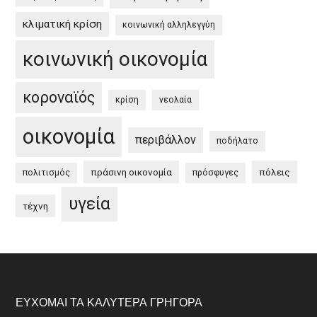
κλιματική κρίση
κοινωνική αλληλεγγύη
κοινωνική οικονομία
κοροναϊός
κρίση
νεολαία
οικονομία
περιβάλλον
ποδήλατο
πράσινη οικονομία
πόλεις
πολιτισμός
πρόσφυγες
υγεία
τέχνη
Footer
ΕΎΧΟΜΑΙ ΤΑ ΚΑΛΎΤΕΡΑ ΓΡΉΓΟΡΑ