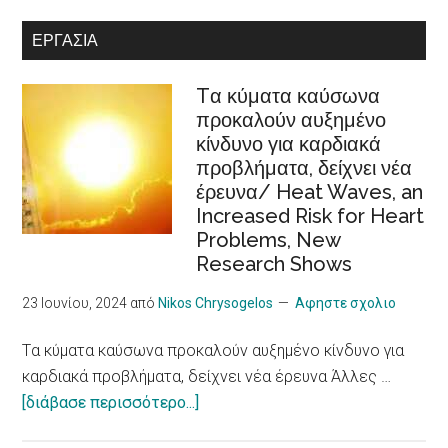
with
στην
ΕΡΓΑΣΊΑ
disabilities
Ευρωπαϊκή
Στρατηγική
Tα κύματα καύσωνα
Φροντίδας
προκαλούν αυξημένο
/Recognition
κίνδυνο για καρδιακά
of
προβλήματα, δείχνει νέα
cooperatives
έρευνα/ Heat Waves, an
in
Increased Risk for Heart
the
Problems, New
European
Research Shows
Care
Strategy
23 Ιουνίου, 2024
από
Nikos Chrysogelos
Αφηστε σχολιο
package
Tα κύματα καύσωνα προκαλούν αυξημένο κίνδυνο για
καρδιακά προβλήματα, δείχνει νέα έρευνα Άλλες …
about
[διάβασε περισσότερο...]
Tα