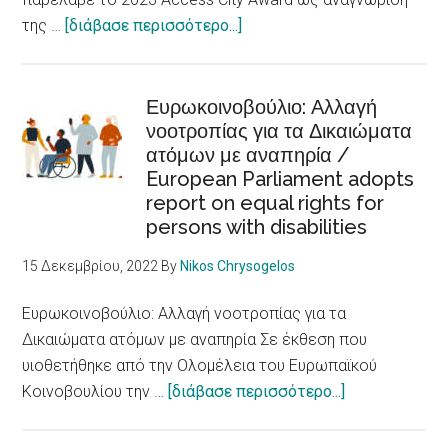
are
about
της …
[διάβασε περισσότερο...]
fundamental
Στην
determinants
Skellefteå
of
το
Ευρωκοινοβούλιο: Αλλαγή
health
νοοτροπίας για τα Δικαιώματα
βραβείο
ατόμων με αναπηρία /
πόλης
European Parliament adopts
προσβάσιμης
report on equal rights for
σε
persons with disabilities
άτομα
με
15 Δεκεμβρίου, 2022
By
Nikos Chrysogelos
αναπηρίες
/Skellefteå
Ευρωκοινοβούλιο: Αλλαγή νοοτροπίας για τα
city
Δικαιώματα ατόμων με αναπηρία Σε έκθεση που
accessible
υιοθετήθηκε από την Ολομέλεια του Ευρωπαϊκού
to
about
Κοινοβουλίου την …
[διάβασε περισσότερο...]
persons
Ευρωκοινοβού
with
Αλλαγή