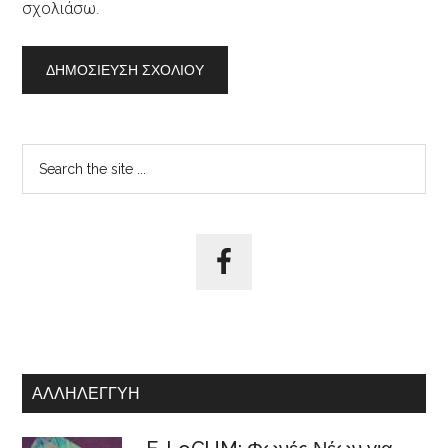
σχολιάσω.
Αρχική
Search
the
Πλευρική
site
Στήλη
...
ΑΛΛΗΛΕΓΓΎΗ