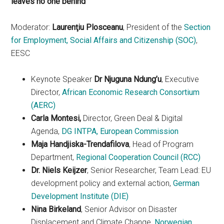
leaves no one behind
Moderator:
Laurenţiu Plosceanu
, President of the
Section
for Employment, Social Affairs and Citizenship (SOC)
,
EESC
Keynote Speaker
Dr Njuguna Ndung’u
, Executive
Director,
African Economic Research Consortium
(AERC)
Carla Montesi,
Director, Green Deal & Digital
Agenda,
DG INTPA, European Commission
Maja Handjiska-Trendafilova
, Head of Program
Department,
Regional Cooperation Council (RCC)
Dr. Niels Keijzer
, Senior Researcher, Team Lead: EU
development policy and external action,
German
Development Institute (DIE)
Nina Birkeland
, Senior Advisor on Disaster
Displacement and Climate Change,
Norwegian