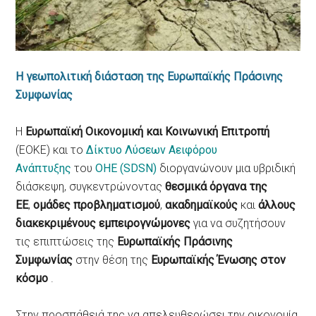
Η γεωπολιτική διάσταση της Ευρωπαϊκής Πράσινης
Συμφωνίας
Η
Ευρωπαϊκή Οικονομική και Κοινωνική Επιτροπή
(ΕΟΚΕ) και το
Δίκτυο Λύσεων Αειφόρου
Ανάπτυξης
του
ΟΗΕ (SDSN)
διοργανώνουν μια υβριδική
διάσκεψη, συγκεντρώνοντας
θεσμικά όργανα της
ΕΕ
,
ομάδες προβληματισμού
,
ακαδημαϊκούς
και
άλλους
διακεκριμένους εμπειρογνώμονες
για να συζητήσουν
τις επιπτώσεις της
Ευρωπαϊκής Πράσινης
Συμφωνίας
στην θέση της
Ευρωπαϊκής Ένωσης στον
κόσμο
.
Στην προσπάθειά της να απελευθερώσει την οικονομία