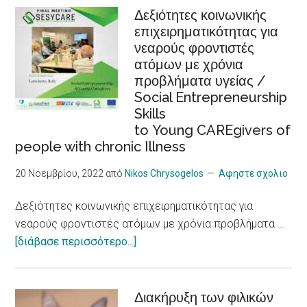
Βιώσιμος
Δεξιότητες κοινωνικής
Problems,
επιχειρηματικότητας για
τουρισμός,
New
νεαρούς φροντιστές
προσβασιμότητα,
Research
ατόμων με χρόνια
συμπερίληψη,
Shows
προβλήματα υγείας /
εργασιακή
Social Entrepreneurship
ένταξη
Skills
/Sustainable
to Young CAREgivers of
tourism,
people with chronic Illness
accessibility,
inclusiveness,
20 Νοεμβρίου, 2022
από
Nikos Chrysogelos
Αφηστε σχολιο
job
Δεξιότητες κοινωνικής επιχειρηματικότητας για
integration,
νεαρούς φροντιστές ατόμων με χρόνια προβλήματα …
social
about
[διάβασε περισσότερο...]
economy
Δεξιότητες
and
κοινωνικής
innovation
επιχειρηματικότητας
Διακήρυξη των φιλικών