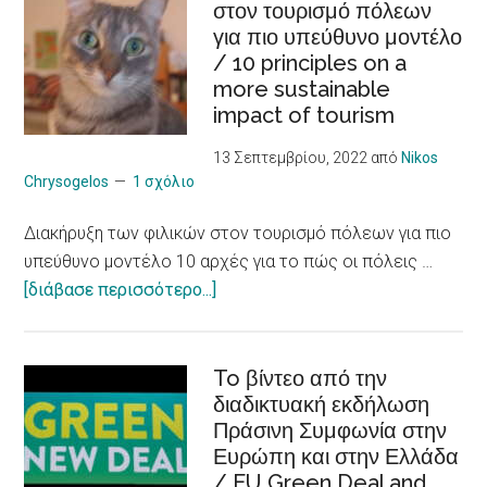
στον τουρισμό πόλεων
για
για πιο υπεύθυνο μοντέλο
νεαρούς
/ 10 principles on a
φροντιστές
more sustainable
ατόμων
impact of tourism
με
χρόνια
13 Σεπτεμβρίου, 2022
από
Nikos
προβλήματα
Chrysogelos
1 σχόλιο
υγείας
Διακήρυξη των φιλικών στον τουρισμό πόλεων για πιο
/
υπεύθυνο μοντέλο 10 αρχές για το πώς οι πόλεις …
Social
about
[διάβασε περισσότερο...]
Entrepreneurship
Διακήρυξη
Skills
των
to Young CAREgivers
φιλικών
To βίντεο από την
of
διαδικτυακή εκδήλωση
στον
people
Πράσινη Συμφωνία στην
τουρισμό
with
Ευρώπη και στην Ελλάδα
πόλεων
chronic
/ EU Green Deal and
για