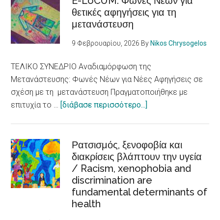
E-LoCUM: Φωνές Νέων για
θετικές αφηγήσεις για τη
μετανάστευση
9 Φεβρουαρίου, 2026
By
Nikos Chrysogelos
ΤΕΛΙΚΟ ΣΥΝΕΔΡΙΟ Αναδιαμόρφωση της
Μετανάστευσης: Φωνές Νέων για Νέες Αφηγήσεις σε
σχέση με τη μετανάστευση Πραγματοποιήθηκε με
about
επιτυχία το …
[διάβασε περισσότερο...]
E-
LoCUM:
Φωνές
Ρατσισμός, ξενοφοβία και
διακρίσεις βλάπτουν την υγεία
Νέων
/ Racism, xenophobia and
για
discrimination are
θετικές
fundamental determinants of
αφηγήσεις
health
για
τη