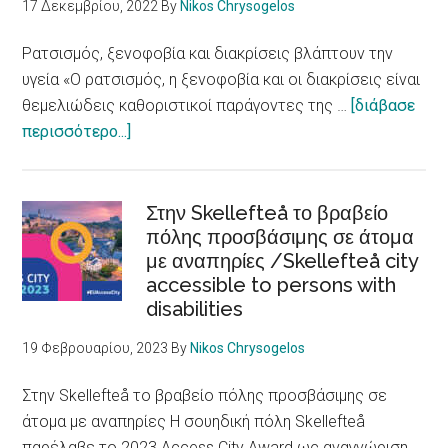
17 Δεκεμβρίου, 2022
By
Nikos Chrysogelos
μετανάστευση
Ρατσισμός, ξενοφοβία και διακρίσεις βλάπτουν την
υγεία «Ο ρατσισμός, η ξενοφοβία και οι διακρίσεις είναι
θεμελιώδεις καθοριστικοί παράγοντες της …
[διάβασε
about
περισσότερο...]
Ρατσισμός,
ξενοφοβία
και
Στην Skellefteå το βραβείο
διακρίσεις
πόλης προσβάσιμης σε άτομα
με αναπηρίες /Skellefteå city
βλάπτουν
accessible to persons with
την
disabilities
υγεία
/
19 Φεβρουαρίου, 2023
By
Nikos Chrysogelos
Racism,
xenophobia
Στην Skellefteå το βραβείο πόλης προσβάσιμης σε
and
άτομα με αναπηρίες Η σουηδική πόλη Skellefteå
discrimination
παρέλαβε το 2023 Access City Award ως αναγνώριση