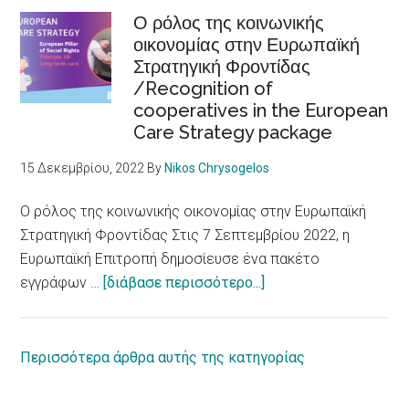
disabilities
νοοτροπίας
Ο ρόλος της κοινωνικής
οικονομίας στην Ευρωπαϊκή
για
Στρατηγική Φροντίδας
τα
/Recognition of
Δικαιώματα
cooperatives in the European
ατόμων
Care Strategy package
με
αναπηρία
15 Δεκεμβρίου, 2022
By
Nikos Chrysogelos
/
European
Ο ρόλος της κοινωνικής οικονομίας στην Ευρωπαϊκή
Parliament
Στρατηγική Φροντίδας Στις 7 Σεπτεμβρίου 2022, η
adopts
Ευρωπαϊκή Επιτροπή δημοσίευσε ένα πακέτο
report
about
εγγράφων …
[διάβασε περισσότερο...]
on
Ο
equal
ρόλος
rights
της
Περισσότερα άρθρα αυτής της κατηγορίας
for
κοινωνικής
persons
οικονομίας