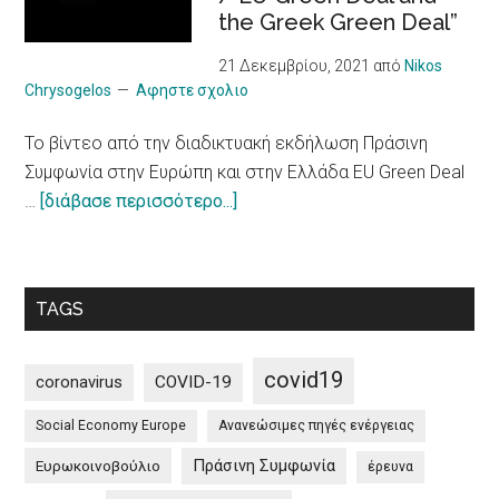
Illness
the Greek Green Deal”
πιο
υπεύθυνο
21 Δεκεμβρίου, 2021
από
Nikos
μοντέλο
Chrysogelos
Αφηστε σχολιο
/
To βίντεο από την διαδικτυακή εκδήλωση Πράσινη
10
Συμφωνία στην Ευρώπη και στην Ελλάδα EU Green Deal
principles
about
…
[διάβασε περισσότερο...]
on
To
a
βίντεο
more
από
sustainable
TAGS
την
impact
διαδικτυακή
of
εκδήλωση
tourism
covid19
coronavirus
COVID-19
Πράσινη
Social Economy Europe
Ανανεώσιμες πηγές ενέργειας
Συμφωνία
στην
Πράσινη Συμφωνία
Ευρωκοινοβούλιο
έρευνα
Ευρώπη