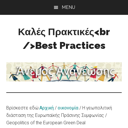
Skip
Skip
Skip
MENU
to
to
to
main
primary
footer
content
sidebar
Καλές Πρακτικές<br
/>Best Practices
Άνεμος
Ανανέωσης
Βρίσκεστε εδώ:
Αρχική
/
οικονομία
/
Η γεωπολιτική
διάσταση της Ευρωπαϊκής Πράσινης Συμφωνίας /
Geopolitics of the European Green Deal