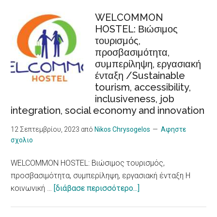
κύματα
καύσωνα
WELCOMMON
HOSTEL: Βιώσιμος
προκαλούν
τουρισμός,
αυξημένο
προσβασιμότητα,
κίνδυνο
συμπερίληψη, εργασιακή
για
ένταξη /Sustainable
καρδιακά
tourism, accessibility,
προβλήματα,
inclusiveness, job
δείχνει
integration, social economy and innovation
νέα
έρευνα/
12 Σεπτεμβρίου, 2023
από
Nikos Chrysogelos
Αφηστε
σχολιο
Heat
Waves,
WELCOMMON HOSTEL: Βιώσιμος τουρισμός,
an
προσβασιμότητα, συμπερίληψη, εργασιακή ένταξη Η
Increased
about
κοινωνική …
[διάβασε περισσότερο...]
Risk
WELCOMMON
for
HOSTEL:
Heart