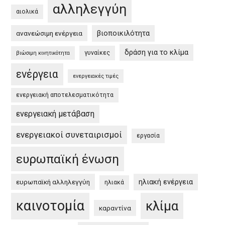
αλληλεγγύη
και
αιολικά
στην
βιοποικιλότητα
ανανεώσιμη ενέργεια
Ελλάδα
/
δράση για το κλίμα
γυναίκες
βιώσιμη κινητικότητα
EU
ενέργεια
Green
ενεργειακές τιμές
Deal
ενεργειακή αποτελεσματικότητα
and
the
ενεργειακή μετάβαση
Greek
ενεργειακοί συνεταιρισμοί
εργασία
Green
Deal”
ευρωπαϊκή ένωση
ηλιακή ενέργεια
ευρωπαϊκή αλληλεγγύη
ηλιακά
καινοτομία
κλίμα
καραντίνα