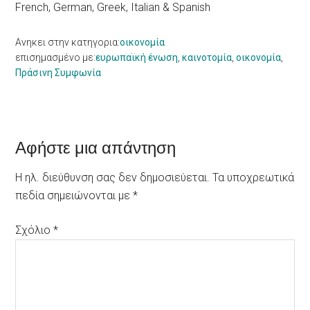
French, German, Greek, Italian & Spanish
Ανηκει στην κατηγορια:
οικονομία
επισημασμένο με:
ευρωπαϊκή ένωση
,
καινοτομία
,
οικονομία
,
Πράσινη Συμφωνία
Reader
Αφήστε μια απάντηση
Interactions
Η ηλ. διεύθυνση σας δεν δημοσιεύεται.
Τα υποχρεωτικά
πεδία σημειώνονται με
*
Σχόλιο
*