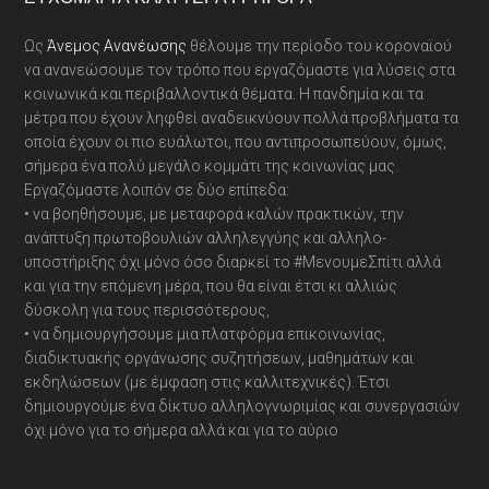
Footer
Ως
Άνεμος Ανανέωσης
θέλουμε την περίοδο του κοροναϊού
να ανανεώσουμε τον τρόπο που εργαζόμαστε για λύσεις στα
κοινωνικά και περιβαλλοντικά θέματα. Η πανδημία και τα
μέτρα που έχουν ληφθεί αναδεικνύουν πολλά προβλήματα τα
οποία έχουν οι πιο ευάλωτοι, που αντιπροσωπεύουν, όμως,
σήμερα ένα πολύ μεγάλο κομμάτι της κοινωνίας μας.
Εργαζόμαστε λοιπόν σε δύο επίπεδα:
• να βοηθήσουμε, με μεταφορά καλών πρακτικών, την
ανάπτυξη πρωτοβουλιών αλληλεγγύης και αλληλο-
υποστήριξης όχι μόνο όσο διαρκεί το #ΜενουμεΣπίτι αλλά
και για την επόμενη μέρα, που θα είναι έτσι κι αλλιώς
δύσκολη για τους περισσότερους,
• να δημιουργήσουμε μια πλατφόρμα επικοινωνίας,
διαδικτυακής οργάνωσης συζητήσεων, μαθημάτων και
εκδηλώσεων (με έμφαση στις καλλιτεχνικές). Έτσι
δημιουργούμε ένα δίκτυο αλληλογνωριμίας και συνεργασιών
όχι μόνο για το σήμερα αλλά και για το αύριο