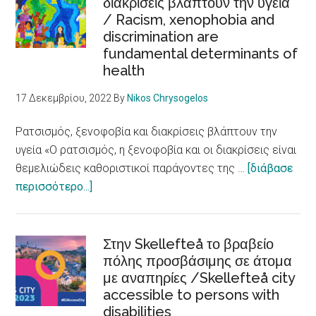
διακρίσεις βλάπτουν την υγεία
Νέων
/ Racism, xenophobia and
για
discrimination are
θετικές
fundamental determinants of
αφηγήσεις
health
για
τη
17 Δεκεμβρίου, 2022
By
Nikos Chrysogelos
μετανάστευση
Ρατσισμός, ξενοφοβία και διακρίσεις βλάπτουν την
υγεία «Ο ρατσισμός, η ξενοφοβία και οι διακρίσεις είναι
θεμελιώδεις καθοριστικοί παράγοντες της …
[διάβασε
about
περισσότερο...]
Ρατσισμός,
ξενοφοβία
και
Στην Skellefteå το βραβείο
διακρίσεις
πόλης προσβάσιμης σε άτομα
με αναπηρίες /Skellefteå city
βλάπτουν
accessible to persons with
την
disabilities
υγεία