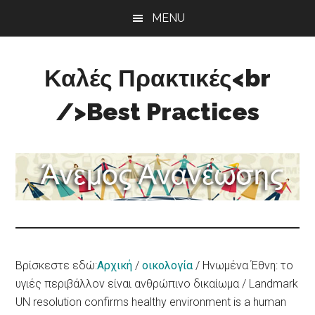
Skip
Skip
Skip
MENU
to
to
to
main
primary
footer
content
sidebar
Καλές Πρακτικές<br
/>Best Practices
Άνεμος
Ανανέωσης
Βρίσκεστε εδώ:
Αρχική
/
οικολογία
/
Ηνωμένα Έθνη: το
υγιές περιβάλλον είναι ανθρώπινο δικαίωμα / Landmark
UN resolution confirms healthy environment is a human