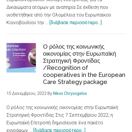
city
Δικαιώματα ατόμων με αναπηρία Σε έκθεση που
accessible
υιοθετήθηκε από την Ολομέλεια του Ευρωπαϊκού
to
about
Κοινοβουλίου την …
[διάβασε περισσότερο...]
persons
Ευρωκοινοβού
with
Αλλαγή
disabilities
νοοτροπίας
Ο ρόλος της κοινωνικής
οικονομίας στην Ευρωπαϊκή
για
Στρατηγική Φροντίδας
τα
/Recognition of
Δικαιώματα
cooperatives in the European
ατόμων
Care Strategy package
με
αναπηρία
15 Δεκεμβρίου, 2022
By
Nikos Chrysogelos
/
European
Ο ρόλος της κοινωνικής οικονομίας στην Ευρωπαϊκή
Parliament
Στρατηγική Φροντίδας Στις 7 Σεπτεμβρίου 2022, η
adopts
Ευρωπαϊκή Επιτροπή δημοσίευσε ένα πακέτο
report
about
εγγράφων …
[διάβασε περισσότερο...]