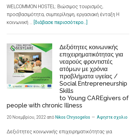
Waves,
WELCOMMON HOSTEL: Βιώσιμος τουρισμός,
an
προσβασιμότητα, συμπερίληψη, εργασιακή ένταξη Η
Increased
about
κοινωνική …
[διάβασε περισσότερο...]
Risk
WELCOMMON
for
HOSTEL:
Heart
Βιώσιμος
Δεξιότητες κοινωνικής
Problems,
επιχειρηματικότητας για
τουρισμός,
New
νεαρούς φροντιστές
προσβασιμότητα,
Research
ατόμων με χρόνια
συμπερίληψη,
Shows
προβλήματα υγείας /
εργασιακή
Social Entrepreneurship
ένταξη
Skills
/Sustainable
to Young CAREgivers of
tourism,
people with chronic Illness
accessibility,
inclusiveness,
20 Νοεμβρίου, 2022
από
Nikos Chrysogelos
Αφηστε σχολιο
job
Δεξιότητες κοινωνικής επιχειρηματικότητας για
integration,