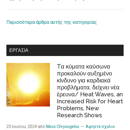
on
Ο
equal
ρόλος
rights
της
Περισσότερα άρθρα αυτής της κατηγορίας
for
κοινωνικής
persons
οικονομίας
with
στην
ΕΡΓΑΣΊΑ
disabilities
Ευρωπαϊκή
Στρατηγική
Tα κύματα καύσωνα
Φροντίδας
προκαλούν αυξημένο
/Recognition
κίνδυνο για καρδιακά
of
προβλήματα, δείχνει νέα
cooperatives
έρευνα/ Heat Waves, an
in
Increased Risk for Heart
the
Problems, New
European
Research Shows
Care
Strategy
23 Ιουνίου, 2024
από
Nikos Chrysogelos
Αφηστε σχολιο