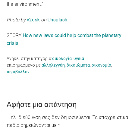
the environment.”
Photo by
v2osk
on
Unsplash
STORY
How new laws could help combat the planetary
crisis
Ανηκει στην κατηγορια:
οικολογία
,
υγεία
επισημασμένο με:
αλληλεγγύη
,
δικαιώματα
,
οικονομία
,
περιβάλλον
Reader
Αφήστε μια απάντηση
Interactions
Η ηλ. διεύθυνση σας δεν δημοσιεύεται.
Τα υποχρεωτικά
πεδία σημειώνονται με
*