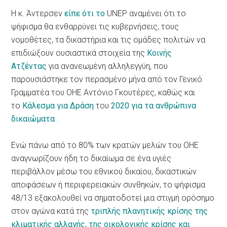
Η κ. Άντερσεν
είπε ότι το
UNEP αναμένει ότι το
ψήφισμα θα ενθαρρύνει τις κυβερνήσεις, τους
νομοθέτες, τα δικαστήρια και τις ομάδες πολιτών να
επιδιώξουν ουσιαστικά στοιχεία της
Κοινής
Ατζέντας
για ανανεωμένη αλληλεγγύη, που
παρουσιάστηκε τον περασμένο μήνα από τον Γενικό
Γραμματέα του ΟΗΕ Αντόνιο Γκουτέρες, καθώς και
το
Κάλεσμα για Δράση
του
2020 για τα ανθρώπινα
δικαιώματα
.
Ενώ πάνω από το 80% των κρατών μελών του ΟΗΕ
αναγνωρίζουν ήδη το δικαίωμα σε ένα υγιές
περιβάλλον μέσω του εθνικού δικαίου, δικαστικών
αποφάσεων ή περιφερειακών συνθηκών, το ψήφισμα
48/13 εξακολουθεί να σηματοδοτεί μια στιγμή ορόσημο
στον αγώνα κατά της
τριπλής πλανητικής κρίσης της
κλιματικής αλλαγής, της οικολογικής κρίσης και