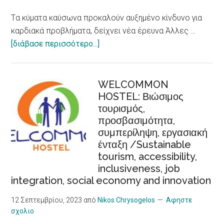
package
Tα κύματα καύσωνα προκαλούν αυξημένο κίνδυνο για
καρδιακά προβλήματα, δείχνει νέα έρευνα Άλλες …
about
[διάβασε περισσότερο...]
Tα
κύματα
καύσωνα
WELCOMMON
HOSTEL: Βιώσιμος
προκαλούν
τουρισμός,
αυξημένο
προσβασιμότητα,
κίνδυνο
συμπερίληψη, εργασιακή
για
ένταξη /Sustainable
καρδιακά
tourism, accessibility,
προβλήματα,
inclusiveness, job
δείχνει
integration, social economy and innovation
νέα
έρευνα/
12 Σεπτεμβρίου, 2023
από
Nikos Chrysogelos
Αφηστε
σχολιο
Heat