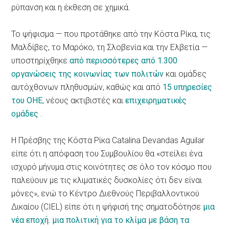
ρύπανση και η έκθεση σε χημικά.
Το ψήφισμα — που προτάθηκε από την Κόστα Ρίκα, τις
Μαλδίβες, το Μαρόκο, τη Σλοβενία ​​και την Ελβετία —
υποστηρίχθηκε
από περισσότερες από 1.300
οργανώσεις της κοινωνίας των πολιτών
και ομάδες
αυτόχθονων πληθυσμών, καθώς και από
15 υπηρεσίες
του ΟΗΕ
, νέους ακτιβιστές και
επιχειρηματικές
ομάδες
.
Η Πρέσβης της Κόστα Ρίκα Catalina Devandas Aguilar
είπε ότι η απόφαση του Συμβουλίου θα «στείλει ένα
ισχυρό μήνυμα στις κοινότητες σε όλο τον κόσμο που
παλεύουν με τις κλιματικές δυσκολίες ότι δεν είναι
μόνες», ενώ το Κέντρο Διεθνούς Περιβαλλοντικού
Δικαίου (CIEL) είπε ότι η ψήφισή της σηματοδότησε
μια
νέα εποχή. μια πολιτική για το κλίμα με βάση τα