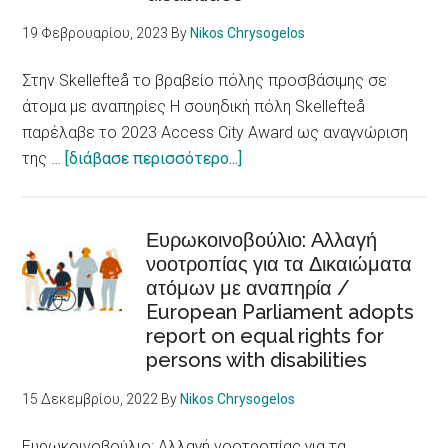
/
19 Φεβρουαρίου, 2023
By
Nikos Chrysogelos
Racism,
xenophobia
Στην Skellefteå το βραβείο πόλης προσβάσιμης σε
and
άτομα με αναπηρίες Η σουηδική πόλη Skellefteå
discrimination
παρέλαβε το 2023 Access City Award ως αναγνώριση
are
about
της …
[διάβασε περισσότερο...]
fundamental
Στην
determinants
Skellefteå
of
το
Ευρωκοινοβούλιο: Αλλαγή
health
νοοτροπίας για τα Δικαιώματα
βραβείο
ατόμων με αναπηρία /
πόλης
European Parliament adopts
προσβάσιμης
report on equal rights for
σε
persons with disabilities
άτομα
με
15 Δεκεμβρίου, 2022
By
Nikos Chrysogelos
αναπηρίες
/Skellefteå
Ευρωκοινοβούλιο: Αλλαγή νοοτροπίας για τα