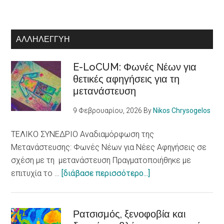
ΑΛΛΗΛΕΓΓΎΗ
E-LoCUM: Φωνές Νέων για
θετικές αφηγήσεις για τη
μετανάστευση
9 Φεβρουαρίου, 2026
By
Nikos Chrysogelos
ΤΕΛΙΚΟ ΣΥΝΕΔΡΙΟ Αναδιαμόρφωση της
Μετανάστευσης: Φωνές Νέων για Νέες Αφηγήσεις σε
σχέση με τη μετανάστευση Πραγματοποιήθηκε με
about
επιτυχία το …
[διάβασε περισσότερο...]
E-
LoCUM:
Φωνές
Ρατσισμός, ξενοφοβία και