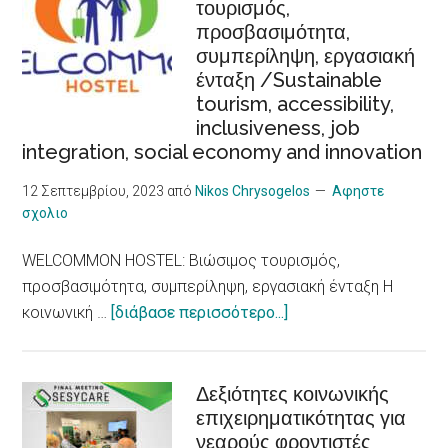
τουρισμός,
αυξημένο
προσβασιμότητα,
κίνδυνο
συμπερίληψη, εργασιακή
για
ένταξη /Sustainable
καρδιακά
tourism, accessibility,
προβλήματα,
inclusiveness, job
δείχνει
integration, social economy and innovation
νέα
έρευνα/
12 Σεπτεμβρίου, 2023
από
Nikos Chrysogelos
Αφηστε
σχολιο
Heat
Waves,
WELCOMMON HOSTEL: Βιώσιμος τουρισμός,
an
προσβασιμότητα, συμπερίληψη, εργασιακή ένταξη Η
Increased
about
κοινωνική …
[διάβασε περισσότερο...]
Risk
WELCOMMON
for
HOSTEL:
Heart
Βιώσιμος
Δεξιότητες κοινωνικής
Problems,
επιχειρηματικότητας για
τουρισμός,
New
νεαρούς φροντιστές
προσβασιμότητα,