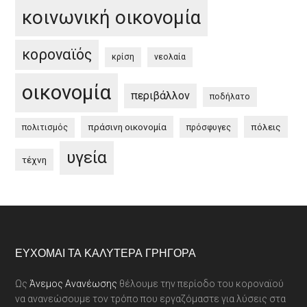
κοινωνική οικονομία
κοροναϊός
κρίση
νεολαία
οικονομία
περιβάλλον
ποδήλατο
πράσινη οικονομία
πόλεις
πολιτισμός
πρόσφυγες
υγεία
τέχνη
Footer
ΕΎΧΟΜΑΙ ΤΑ ΚΑΛΎΤΕΡΑ ΓΡΉΓΟΡΑ
Ως
Άνεμος Ανανέωσης
θέλουμε την περίοδο του κοροναϊού
να ανανεώσουμε τον τρόπο που εργαζόμαστε για λύσεις στα