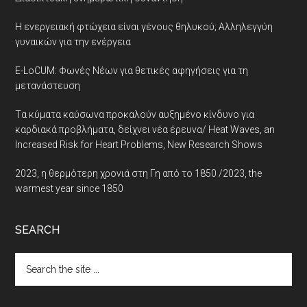
Η ενεργειακή φτώχεια είναι γένους θηλυκού; Αλληλεγγύη
γυναικών για την ενέργεια
E-LoCUM: Φωνές Νέων για θετικές αφηγήσεις για τη
μετανάστευση
Tα κύματα καύσωνα προκαλούν αυξημένο κίνδυνο για
καρδιακά προβλήματα, δείχνει νέα έρευνα/ Heat Waves, an
Increased Risk for Heart Problems, New Research Shows
2023, η θερμότερη χρονιά στη Γη από το 1850 /2023, the
warmest year since 1850
SEARCH
Search
the
site
...