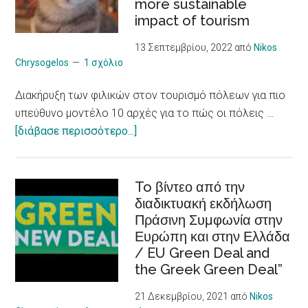
more sustainable
ατόμων
impact of tourism
με
χρόνια
13 Σεπτεμβρίου, 2022
από
Nikos
προβλήματα
Chrysogelos
1 σχόλιο
υγείας
Διακήρυξη των φιλικών στον τουρισμό πόλεων για πιο
/
υπεύθυνο μοντέλο 10 αρχές για το πώς οι πόλεις …
Social
about
[διάβασε περισσότερο...]
Entrepreneurship
Διακήρυξη
Skills
των
to Young CAREgivers
φιλικών
To βίντεο από την
of
διαδικτυακή εκδήλωση
στον
people
Πράσινη Συμφωνία στην
τουρισμό
with
Ευρώπη και στην Ελλάδα
πόλεων
chronic
/ EU Green Deal and
για
Illness
the Greek Green Deal”
πιο
υπεύθυνο
21 Δεκεμβρίου, 2021
από
Nikos