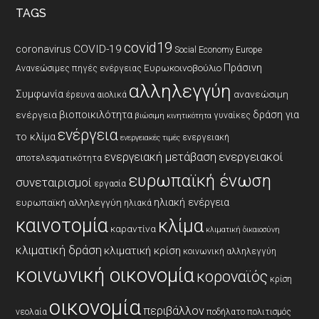
TAGS
covid19
coronavirus
COVID-19
Social Economy Europe
Πράσινη
Ευρωκοινοβούλιο
Ανανεώσιμες πηγές ενέργειας
αλληλεγγύη
Συμφωνία
ανανεώσιμη
έρευνα
αιολικά
βιοποικιλότητα
δράση για
ενέργεια
γυναίκες
βιώσιμη κινητικότητα
ενέργεια
το κλίμα
ενεργειακή
ενεργειακές τιμές
ενεργειακοί
ενεργειακή μετάβαση
αποτελεσματικότητα
ευρωπαϊκή ένωση
συνεταιρισμοί
εργασία
ηλιακή ενέργεια
ευρωπαϊκή αλληλεγγύη
ηλιακά
καινοτομία
κλίμα
καραντίνα
κλιματική δικαιοσύνη
κλιματική δράση
κλιματική κρίση
κοινωνική αλληλεγγύη
κοινωνική οικονομία
κοροναϊός
κρίση
οικονομία
περιβάλλον
νεολαία
ποδήλατο
πολιτισμός