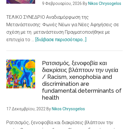
9 Φεβρουαρίου, 2026
By
Nikos Chrysogelos
ΤΕΛΙΚΟ ΣΥΝΕΔΡΙΟ Αναδιαμόρφωση της
Μετανάστευσης: Φωνές Νέων για Νέες Αφηγήσεις σε
σχέση με τη μετανάστευση Πραγματοποιήθηκε με
about
επιτυχία το …
[διάβασε περισσότερο...]
E-
LoCUM:
Φωνές
Ρατσισμός, ξενοφοβία και
διακρίσεις βλάπτουν την υγεία
Νέων
/ Racism, xenophobia and
για
discrimination are
θετικές
fundamental determinants of
αφηγήσεις
health
για
τη
17 Δεκεμβρίου, 2022
By
Nikos Chrysogelos
μετανάστευση
Ρατσισμός, ξενοφοβία και διακρίσεις βλάπτουν την