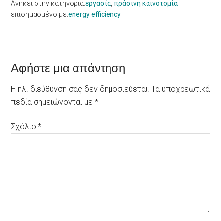
Ανηκει στην κατηγορια:
εργασία
,
πράσινη καινοτομία
επισημασμένο με:
energy efficiency
Reader
Αφήστε μια απάντηση
Interactions
Η ηλ. διεύθυνση σας δεν δημοσιεύεται.
Τα υποχρεωτικά
πεδία σημειώνονται με
*
Σχόλιο
*