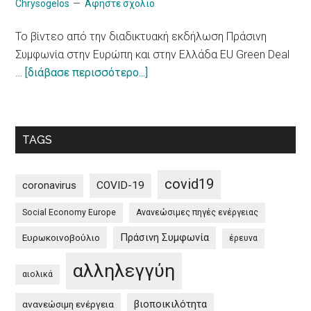
μοντέλο
Chrysogelos
Αφηστε σχολιο
/
To βίντεο από την διαδικτυακή εκδήλωση Πράσινη
10
Συμφωνία στην Ευρώπη και στην Ελλάδα EU Green Deal
principles
about
…
[διάβασε περισσότερο...]
on
To
a
βίντεο
more
από
sustainable
TAGS
την
impact
διαδικτυακή
of
εκδήλωση
tourism
covid19
coronavirus
COVID-19
Πράσινη
Social Economy Europe
Ανανεώσιμες πηγές ενέργειας
Συμφωνία
στην
Πράσινη Συμφωνία
Ευρωκοινοβούλιο
έρευνα
Ευρώπη
αλληλεγγύη
και
αιολικά
στην
βιοποικιλότητα
ανανεώσιμη ενέργεια
Ελλάδα