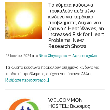
Tα κύματα καύσωνα
Φροντίδας
προκαλούν αυξημένο
/Recognition
κίνδυνο για καρδιακά
of
προβλήματα, δείχνει νέα
cooperatives
έρευνα/ Heat Waves, an
in
Increased Risk for Heart
the
Problems, New
European
Research Shows
Care
Strategy
23 Ιουνίου, 2024
από
Nikos Chrysogelos
Αφηστε σχολιο
package
Tα κύματα καύσωνα προκαλούν αυξημένο κίνδυνο για
καρδιακά προβλήματα, δείχνει νέα έρευνα Άλλες …
about
[διάβασε περισσότερο...]
Tα
κύματα
καύσωνα
WELCOMMON
HOSTEL: Βιώσιμος
προκαλούν