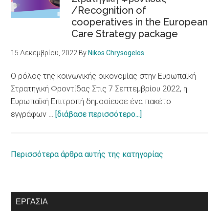
/Recognition of
Δικαιώματα
cooperatives in the European
ατόμων
Care Strategy package
με
αναπηρία
15 Δεκεμβρίου, 2022
By
Nikos Chrysogelos
/
European
Ο ρόλος της κοινωνικής οικονομίας στην Ευρωπαϊκή
Parliament
Στρατηγική Φροντίδας Στις 7 Σεπτεμβρίου 2022, η
adopts
Ευρωπαϊκή Επιτροπή δημοσίευσε ένα πακέτο
report
about
εγγράφων …
[διάβασε περισσότερο...]
on
Ο
equal
ρόλος
rights
της
Περισσότερα άρθρα αυτής της κατηγορίας
for
κοινωνικής
persons
οικονομίας
with
στην
ΕΡΓΑΣΊΑ
disabilities
Ευρωπαϊκή
Στρατηγική