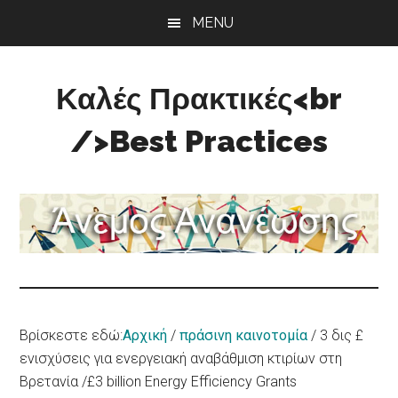
Skip
Skip
Skip
MENU
to
to
to
main
primary
footer
content
sidebar
Καλές Πρακτικές<br
/>Best Practices
Άνεμος
Ανανέωσης
Βρίσκεστε εδώ:
Αρχική
/
πράσινη καινοτομία
/
3 δις £
ενισχύσεις για ενεργειακή αναβάθμιση κτιρίων στη
Βρετανία /£3 billion Energy Efficiency Grants