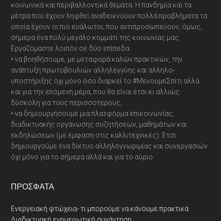
κοινωνικά και περιβαλλοντικά θέματα. Η πανδημία και τα
μέτρα που έχουν ληφθεί αναδεικνύουν πολλά προβλήματα τα
οποία έχουν οι πιο ευάλωτοι, που αντιπροσωπεύουν, όμως,
σήμερα ένα πολύ μεγάλο κομμάτι της κοινωνίας μας.
Εργαζόμαστε λοιπόν σε δύο επίπεδα:
• να βοηθήσουμε, με μεταφορά καλών πρακτικών, την
ανάπτυξη πρωτοβουλιών αλληλεγγύης και αλληλο-
υποστήριξης όχι μόνο όσο διαρκεί το #ΜενουμεΣπίτι αλλά
και για την επόμενη μέρα, που θα είναι έτσι κι αλλιώς
δύσκολη για τους περισσότερους,
• να δημιουργήσουμε μια πλατφόρμα επικοινωνίας,
διαδικτυακής οργάνωσης συζητήσεων, μαθημάτων και
εκδηλώσεων (με έμφαση στις καλλιτεχνικές). Έτσι
δημιουργούμε ένα δίκτυο αλληλογνωριμίας και συνεργασιών
όχι μόνο για το σήμερα αλλά και για το αύριο
ΠΡΌΣΦΑΤΑ
Ενεργειακή φτώχεια- τι μπορούμε να κάνουμε πρακτικά.
Διαδικτυακή ενημερωτική συνάντηση