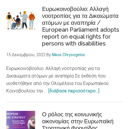
Skellefteå
of
το
Ευρωκοινοβούλιο: Αλλαγή
health
νοοτροπίας για τα Δικαιώματα
βραβείο
ατόμων με αναπηρία /
πόλης
European Parliament adopts
προσβάσιμης
report on equal rights for
σε
persons with disabilities
άτομα
με
15 Δεκεμβρίου, 2022
By
Nikos Chrysogelos
αναπηρίες
/Skellefteå
Ευρωκοινοβούλιο: Αλλαγή νοοτροπίας για τα
city
Δικαιώματα ατόμων με αναπηρία Σε έκθεση που
accessible
υιοθετήθηκε από την Ολομέλεια του Ευρωπαϊκού
to
about
Κοινοβουλίου την …
[διάβασε περισσότερο...]
persons
Ευρωκοινοβού
with
Αλλαγή
disabilities
νοοτροπίας
Ο ρόλος της κοινωνικής
οικονομίας στην Ευρωπαϊκή
για
Στρατηγική Φροντίδας
τα