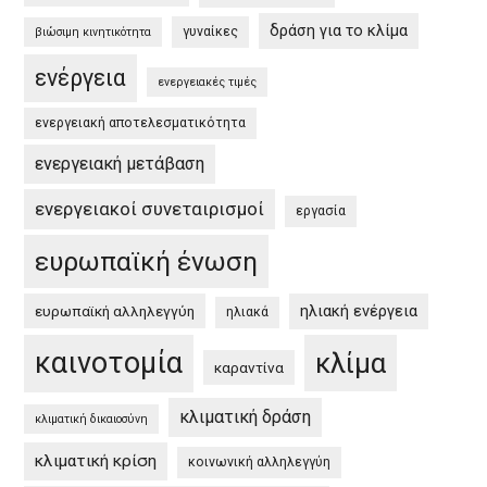
/
δράση για το κλίμα
γυναίκες
βιώσιμη κινητικότητα
EU
ενέργεια
Green
ενεργειακές τιμές
Deal
ενεργειακή αποτελεσματικότητα
and
the
ενεργειακή μετάβαση
Greek
ενεργειακοί συνεταιρισμοί
εργασία
Green
Deal”
ευρωπαϊκή ένωση
ηλιακή ενέργεια
ευρωπαϊκή αλληλεγγύη
ηλιακά
καινοτομία
κλίμα
καραντίνα
κλιματική δράση
κλιματική δικαιοσύνη
κλιματική κρίση
κοινωνική αλληλεγγύη