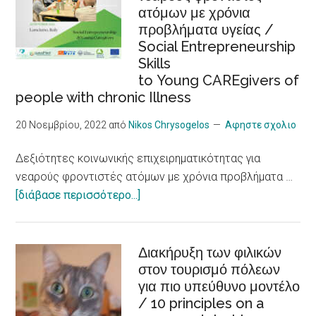
Research
ατόμων με χρόνια
συμπερίληψη,
Shows
προβλήματα υγείας /
εργασιακή
Social Entrepreneurship
ένταξη
Skills
/Sustainable
to Young CAREgivers of
tourism,
people with chronic Illness
accessibility,
inclusiveness,
20 Νοεμβρίου, 2022
από
Nikos Chrysogelos
Αφηστε σχολιο
job
Δεξιότητες κοινωνικής επιχειρηματικότητας για
integration,
νεαρούς φροντιστές ατόμων με χρόνια προβλήματα …
social
about
[διάβασε περισσότερο...]
economy
Δεξιότητες
and
κοινωνικής
innovation
επιχειρηματικότητας
Διακήρυξη των φιλικών
στον τουρισμό πόλεων
για
για πιο υπεύθυνο μοντέλο
νεαρούς
/ 10 principles on a
φροντιστές