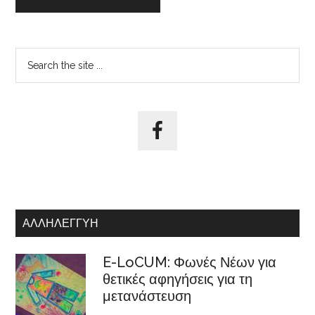
Αρχική
Search
the
Πλευρική
site
Στήλη
...
ΑΛΛΗΛΕΓΓΎΗ
E-LoCUM: Φωνές Νέων για
θετικές αφηγήσεις για τη
μετανάστευση