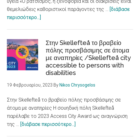
υγεία «Ο ρατσισμός, η ξενοφοβία και οι διακρίσεις είναι
θεμελιώδεις καθοριστικοί παράγοντες της …
[διάβασε
about
περισσότερο...]
Ρατσισμός,
ξενοφοβία
και
Στην Skellefteå το βραβείο
διακρίσεις
πόλης προσβάσιμης σε άτομα
με αναπηρίες /Skellefteå city
βλάπτουν
accessible to persons with
την
disabilities
υγεία
/
19 Φεβρουαρίου, 2023
By
Nikos Chrysogelos
Racism,
xenophobia
Στην Skellefteå το βραβείο πόλης προσβάσιμης σε
and
άτομα με αναπηρίες Η σουηδική πόλη Skellefteå
discrimination
παρέλαβε το 2023 Access City Award ως αναγνώριση
are
about
της …
[διάβασε περισσότερο...]
fundamental
Στην
determinants