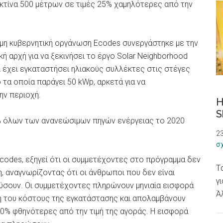
 ακτίνα 500 μέτρων σε τιμές 25% χαμηλότερες από την
 μη κυβερνητική οργάνωση Ecodes συνεργάστηκε με την
κή αρχή για να ξεκινήσει το έργο Solar Neighborhood
αι έχει εγκαταστήσει ηλιακούς συλλέκτες στις στέγες
τα οποία παράγει 50 kWp, αρκετά για να
ην περιοχή.
H
S
1% όλων των ανανεώσιμων πηγών ενέργειας το 2020
23
σ
Ecodes, εξηγεί ότι οι συμμετέχοντες στο πρόγραμμα δεν
T
 αναγνωρίζοντας ότι οι άνθρωποι που δεν είναι
γ
δύσουν. Οι συμμετέχοντες πληρώνουν μηνιαία εισφορά
Ά
μή του κόστους της εγκατάστασης και απολαμβάνουν
 30% φθηνότερες από την τιμή της αγοράς. Η εισφορά