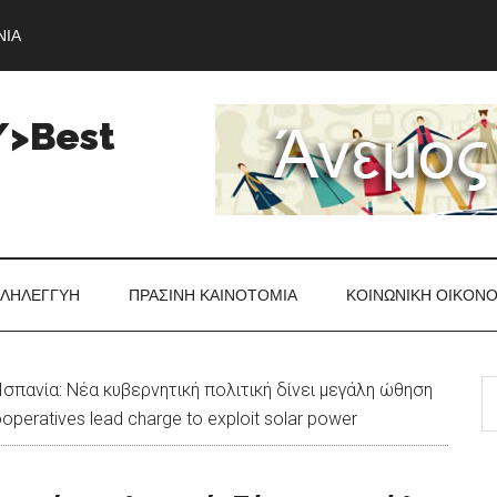
ΝΊΑ
/>Best
ΛΗΛΕΓΓΎΗ
ΠΡΆΣΙΝΗ ΚΑΙΝΟΤΟΜΊΑ
ΚΟΙΝΩΝΙΚΉ ΟΙΚΟΝ
S
Ισπανία: Νέα κυβερνητική πολιτική δίνει μεγάλη ώθηση
th
operatives lead charge to exploit solar power
si
...