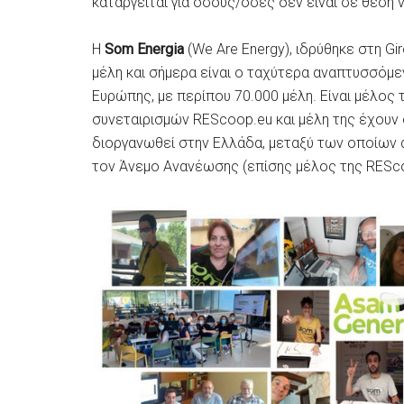
καταργείται για όσους/όσες δεν είναι σε θέση
Η
Som Energia
(We Are Energy), ιδρύθηκε στη Gi
μέλη και σήμερα είναι ο ταχύτερα αναπτυσσόμε
Ευρώπης, με περίπου 70.000 μέλη. Είναι μέλο
συνεταιρισμών REScoop.eu και μέλη της έχουν
διοργανωθεί στην Ελλάδα, μεταξύ των οποίων 
τον Άνεμο Ανανέωσης (επίσης μέλος της RESco