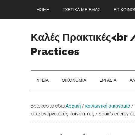
Skip
Skip
Skip
Skip
HOME
ΣΧΕΤΙΚΆ ΜΕ ΕΜΆΣ
ΕΠΙΚΟΙΝΩ
to
to
to
to
main
secondary
primary
footer
content
menu
sidebar
Καλές Πρακτικές<br 
Practices
Άνεμος
Ανανέωσης
ΥΓΕΊΑ
ΟΙΚΟΝΟΜΊΑ
ΕΡΓΑΣΊΑ
ΑΛ
Βρίσκεστε εδώ:
Αρχική
/
κοινωνική οικονομία
/
στις ενεργειακές κοινότητες / Spain’s energy co