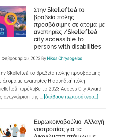
ξενοφοβία
και
Στην Skellefteå το
βραβείο πόλης
διακρίσεις
προσβάσιμης σε άτομα με
βλάπτουν
αναπηρίες /Skellefteå
την
city accessible to
υγεία
persons with disabilities
/
Racism,
9 Φεβρουαρίου, 2023
By
Nikos Chrysogelos
xenophobia
and
την Skellefteå το βραβείο πόλης προσβάσιμης
discrimination
ε άτομα με αναπηρίες Η σουηδική πόλη
are
kellefteå παρέλαβε το 2023 Access City Award
fundamental
about
ς αναγνώριση της …
[διάβασε περισσότερο...]
determinants
Στην
of
Skellefteå
health
το
Ευρωκοινοβούλιο: Αλλαγή
νοοτροπίας για τα
βραβείο
Δικαιώματα ατόμων με
πόλης