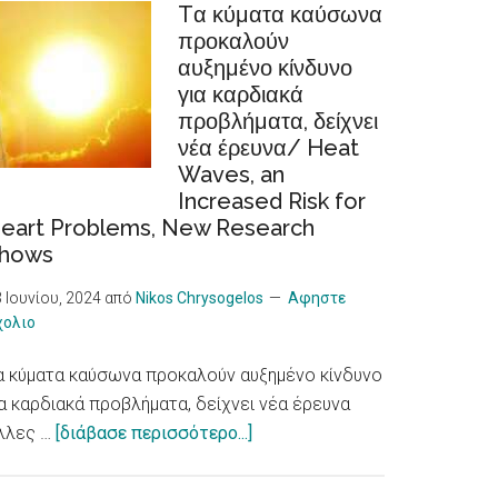
Tα κύματα καύσωνα
Φροντίδας
προκαλούν
/Recognition
αυξημένο κίνδυνο
of
για καρδιακά
cooperatives
προβλήματα, δείχνει
in
νέα έρευνα/ Heat
the
Waves, an
European
Increased Risk for
Care
eart Problems, New Research
Strategy
hows
package
 Ιουνίου, 2024
από
Nikos Chrysogelos
Αφηστε
χολιο
α κύματα καύσωνα προκαλούν αυξημένο κίνδυνο
ια καρδιακά προβλήματα, δείχνει νέα έρευνα
about
λλες …
[διάβασε περισσότερο...]
Tα
κύματα