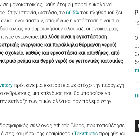
 σε μονοκατοικίες, κάθε άτομο μπορεί εύκολα να
p
ες. Στην Ισπανία, ωστόσο, το
66,5%
του πληθυσμού ζει
ών και ενοικιαστών, επομένως η κατάσταση είναι πιο
1
δυσκολίας να συμφωνήσουν όλοι μαζί οι ένοικοι μιας
πηγές ενέργειας,
μια λύση είναι η εγκατάσταση
Ο
εκτρικής ενέργειας και παράλληλα θέρμανση νερού)
Ε
 σχολεία, καθώς και εργοστάσια και αποθήκες, από
Σ
κτρικό ρεύμα και θερμό νερό) σε γειτονικές κατοικίες
δ
π
vatory
πρότεινε μια εκστρατεία με στόχο την παραγωγή
ρια ανθρώπους, μια επένδυση που θα μπορούσε να
Π
την εκτίναξη των τιμών αλλά και τον πόλεμο στην
οδοσφαιρικός σύλλογος Athletic Bilbao, που τοποθέτησε
λέκτες και μέσω της εταιρίαςτου
Tekathletic
προμηθεύει