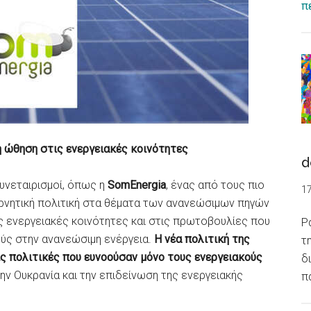
π
λη ώθηση στις ενεργειακές κοινότητες
d
συνεταιρισμοί, όπως η
SomEnergia
, ένας από τους πιο
1
ρνητική πολιτική στα θέματα των ανανεώσιμων πηγών
 ενεργειακές κοινότητες και στις πρωτοβουλίες που
Ρ
ύς στην ανανεώσιμη ενέργεια.
Η νέα πολιτική της
τ
ς πολιτικές που ευνοούσαν μόνο τους ενεργειακούς
δ
την Ουκρανία και την επιδείνωση της ενεργειακής
π