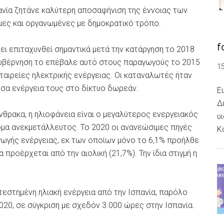
ανία ζητάνε καλύτερη αποσαφήνιση της έννοιας των
μες και οργανωμένες με δημοκρατικό τρόπο.
f
ι επιταχυνθεί σημαντικά μετά την κατάργηση το 2018
κυβέρνηση το επέβαλε αυτό στους παραγωγούς το 2015
1
 εταιρείες ηλεκτρικής ενέργειας. Οι καταναλωτές ήταν
σα ενέργεια τους στο δίκτυο δωρεάν.
Ε
Δ
νθρακα, η ηλιοφάνεια είναι ο μεγαλύτερος ενεργειακός
υ
όμα ανεκμετάλλευτος. Το 2020 οι ανανεώσιμες πηγές
Κ
ωγής ενέργειας, εκ των οποίων μόνο το 6,1% προήλθε
 προέρχεται από την αιολική (21,7%). Την ίδια στιγμή η
τεστημένη ηλιακή ενέργεια από την Ισπανία, παρόλο
020, σε σύγκριση με σχεδόν 3.000 ώρες στην Ισπανία.