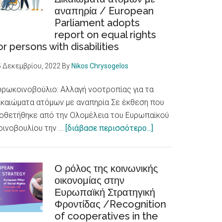
αναπηρία / European
προσβάσιμης
Parliament adopts
σε
report on equal rights
άτομα
or persons with disabilities
με
αναπηρίες
5 Δεκεμβρίου, 2022
By
Nikos Chrysogelos
/Skellefteå
city
υρωκοινοβούλιο: Αλλαγή νοοτροπίας για τα
accessible
ικαιώματα ατόμων με αναπηρία Σε έκθεση που
to
ιοθετήθηκε από την Ολομέλεια του Ευρωπαϊκού
about
persons
οινοβουλίου την …
[διάβασε περισσότερο...]
Ευρωκοινοβούλιο:
with
Αλλαγή
disabilities
νοοτροπίας
Ο ρόλος της κοινωνικής
οικονομίας στην
για
Ευρωπαϊκή Στρατηγική
τα
Φροντίδας /Recognition
Δικαιώματα
of cooperatives in the
ατόμων