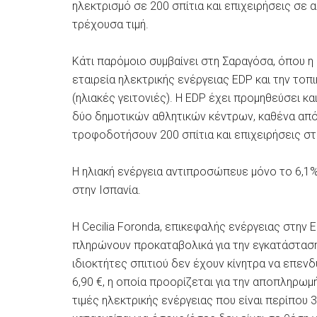
ηλεκτρισμό σε 200 σπίτια και επιχειρήσεις σε
τρέχουσα τιμή.
Κάτι παρόμοιο συμβαίνει στη Σαραγόσα, όπου η
εταιρεία ηλεκτρικής ενέργειας EDP και την τοπι
(ηλιακές γειτονιές). Η EDP έχει προμηθεύσει κ
δύο δημοτικών αθλητικών κέντρων, καθένα από 
τροφοδοτήσουν 200 ​​σπίτια και επιχειρήσεις στ
Η ηλιακή ενέργεια αντιπροσώπευε μόνο το 6,
στην Ισπανία.
Η Cecilia Foronda, επικεφαλής ενέργειας στην 
πληρώνουν προκαταβολικά για την εγκατάσταση,
ιδιοκτήτες σπιτιού δεν έχουν κίνητρα να επεν
6,90 €, η οποία προορίζεται για την αποπληρω
τιμές ηλεκτρικής ενέργειας που είναι περίπου