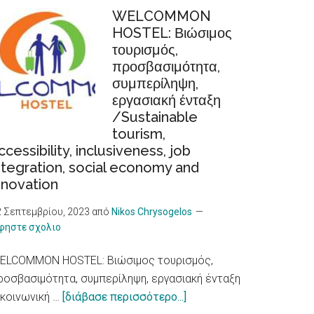
καύσωνα
WELCOMMON
HOSTEL: Βιώσιμος
προκαλούν
τουρισμός,
αυξημένο
προσβασιμότητα,
κίνδυνο
συμπερίληψη,
για
εργασιακή ένταξη
καρδιακά
/Sustainable
προβλήματα,
tourism,
δείχνει
ccessibility, inclusiveness, job
νέα
ntegration, social economy and
έρευνα/
nnovation
Heat
2 Σεπτεμβρίου, 2023
από
Nikos Chrysogelos
Waves,
φηστε σχολιο
an
Increased
ELCOMMON HOSTEL: Βιώσιμος τουρισμός,
Risk
ροσβασιμότητα, συμπερίληψη, εργασιακή ένταξη
for
about
 κοινωνική …
[διάβασε περισσότερο...]
Heart