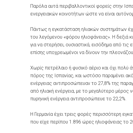
Παρόλα αυτά περιβαλλοντικοί φορείς στην Ισπ
ενεργειακών κοινοτήτων ώστε να είναι αυτόνο
Πάντως η εγκατάσταση ηλιακών συστημάτων έχε
του λεγόμενου «φόρου ηλιοφάνειας». Η δεξιά 
για να στερήσει, ουσιαστικά, εισόδημα από τις
επίσης υποχρεωμένοι να δίνουν την πλεονάζου
Χωρίς πετρέλαιο ή φυσικό αέριο και όχι πολύ ά
πόρος της Ισπανίας, και ωστόσο παραμένει ακ
ενέργειας αντιπροσώπευαν το 27,8% της παραγ
από ηλιακή ενέργεια, με το μεγαλύτερο μέρος να
πυρηνική ενέργεια αντιπροσώπευε το 22,2%.
Η Γερμανία έχει τρεις φορές περισσότερη εγκα
που είχε περίπου 1.896 ώρες ηλιοφάνειας το 2