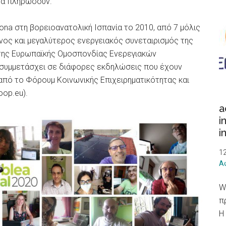
 να πληρώσουν.
rona στη βορειοανατολική Ισπανία το 2010, από 7 μόλις
νος και μεγαλύτερος ενεργειακός συνεταιρισμός της
ς της Ευρωπαϊκής Ομοσπονδίας Ενερεγιακών
 συμμετάσχει σε διάφορες εκδηλώσεις που έχουν
από το Φόρουμ Κοινωνικής Επιχειρηματικότητας και
op.eu).
a
i
i
1
Α
W
π
Η