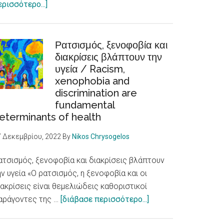
about
ερισσότερο...]
E-
LoCUM:
Φωνές
Ρατσισμός, ξενοφοβία και
Νέων
διακρίσεις βλάπτουν την
υγεία / Racism,
για
xenophobia and
θετικές
discrimination are
αφηγήσεις
fundamental
για
eterminants of health
τη
μετανάστευση
7 Δεκεμβρίου, 2022
By
Nikos Chrysogelos
ατσισμός, ξενοφοβία και διακρίσεις βλάπτουν
ην υγεία «Ο ρατσισμός, η ξενοφοβία και οι
ιακρίσεις είναι θεμελιώδεις καθοριστικοί
about
αράγοντες της …
[διάβασε περισσότερο...]
Ρατσισμός,