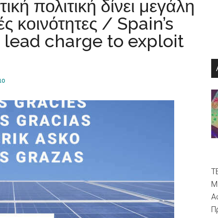
ική πολιτική δίνει μεγάλη
ς κοινότητες / Spain’s
lead charge to exploit
ιο
Τ
Μ
Α
Π