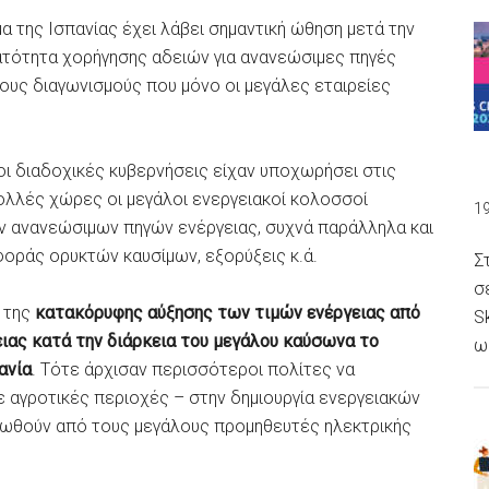
α της Ισπανίας έχει λάβει σημαντική ώθηση μετά την
νατότητα χορήγησης αδειών για ανανεώσιμες πηγές
λους διαγωνισμούς που μόνο οι μεγάλες εταιρείες
οι διαδοχικές κυβερνήσεις είχαν υποχωρήσει στις
ολλές χώρες οι μεγάλοι ενεργειακοί κολοσσοί
1
ν ανανεώσιμων πηγών ενέργειας, συχνά παράλληλα και
φοράς ορυκτών καυσίμων, εξορύξεις κ.ά.
Σ
σ
 της
κατακόρυφης αύξησης των τιμών ενέργειας από
S
ιας κατά την διάρκεια του μεγάλου καύσωνα το
ω
ανία
. Τότε άρχισαν περισσότεροι πολίτες να
ε αγροτικές περιοχές – στην δημιουργία ενεργειακών
ρωθούν από τους μεγάλους προμηθευτές ηλεκτρικής