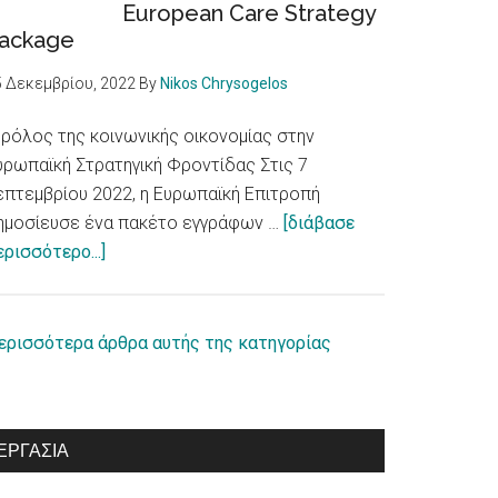
European Care Strategy
με
ackage
αναπηρία
/
5 Δεκεμβρίου, 2022
By
Nikos Chrysogelos
European
Parliament
 ρόλος της κοινωνικής οικονομίας στην
adopts
υρωπαϊκή Στρατηγική Φροντίδας Στις 7
report
επτεμβρίου 2022, η Ευρωπαϊκή Επιτροπή
on
ημοσίευσε ένα πακέτο εγγράφων …
[διάβασε
about
equal
ερισσότερο...]
Ο
rights
ρόλος
for
της
persons
ερισσότερα άρθρα αυτής της κατηγορίας
κοινωνικής
with
οικονομίας
disabilities
στην
ΕΡΓΑΣΊΑ
Ευρωπαϊκή
Στρατηγική