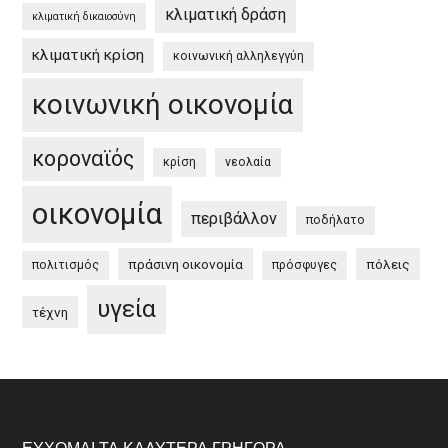
κλιματική δράση
κλιματική δικαιοσύνη
κλιματική κρίση
κοινωνική αλληλεγγύη
κοινωνική οικονομία
κοροναϊός
κρίση
νεολαία
οικονομία
περιβάλλον
ποδήλατο
πράσινη οικονομία
πόλεις
πολιτισμός
πρόσφυγες
υγεία
τέχνη