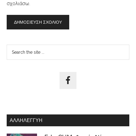
σχολιάσω.
Αρχική
Search
the
Πλευρική
site
Στήλη
...
ΑΛΛΗΛΕΓΓΎΗ