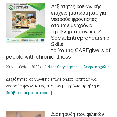
Heart
Βιώσιμος
Δεξιότητες κοινωνικής
Problems,
επιχειρηματικότητας για
τουρισμός,
New
νεαρούς φροντιστές
προσβασιμότητα,
Research
ατόμων με χρόνια
συμπερίληψη,
Shows
προβλήματα υγείας /
εργασιακή
Social Entrepreneurship
ένταξη
Skills
/Sustainable
to Young CAREgivers of
tourism,
people with chronic Illness
accessibility,
inclusiveness,
20 Νοεμβρίου, 2022
από
Nikos Chrysogelos
Αφηστε σχολιο
job
Δεξιότητες κοινωνικής επιχειρηματικότητας για
integration,
νεαρούς φροντιστές ατόμων με χρόνια προβλήματα …
social
about
[διάβασε περισσότερο...]
economy
Δεξιότητες
and
κοινωνικής
innovation
επιχειρηματικότητας
Διακήρυξη των φιλικών