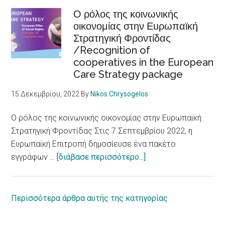
disabilities
νοοτροπίας
Ο ρόλος της κοινωνικής
οικονομίας στην Ευρωπαϊκή
για
Στρατηγική Φροντίδας
τα
/Recognition of
Δικαιώματα
cooperatives in the European
ατόμων
Care Strategy package
με
αναπηρία
15 Δεκεμβρίου, 2022
By
Nikos Chrysogelos
/
European
Ο ρόλος της κοινωνικής οικονομίας στην Ευρωπαϊκή
Parliament
Στρατηγική Φροντίδας Στις 7 Σεπτεμβρίου 2022, η
adopts
Ευρωπαϊκή Επιτροπή δημοσίευσε ένα πακέτο
report
about
εγγράφων …
[διάβασε περισσότερο...]
on
Ο
equal
ρόλος
rights
της
Περισσότερα άρθρα αυτής της κατηγορίας
for
κοινωνικής
persons
οικονομίας