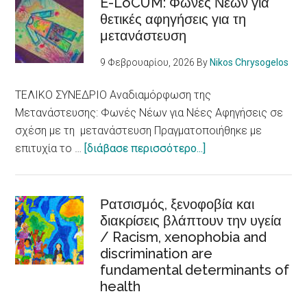
E-LoCUM: Φωνές Νέων για
θετικές αφηγήσεις για τη
μετανάστευση
9 Φεβρουαρίου, 2026
By
Nikos Chrysogelos
ΤΕΛΙΚΟ ΣΥΝΕΔΡΙΟ Αναδιαμόρφωση της
Μετανάστευσης: Φωνές Νέων για Νέες Αφηγήσεις σε
σχέση με τη μετανάστευση Πραγματοποιήθηκε με
about
επιτυχία το …
[διάβασε περισσότερο...]
E-
LoCUM:
Φωνές
Ρατσισμός, ξενοφοβία και
διακρίσεις βλάπτουν την υγεία
Νέων
/ Racism, xenophobia and
για
discrimination are
θετικές
fundamental determinants of
αφηγήσεις
health
για