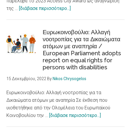
παρέλαβε το 2023 Access City Award ως αναγνώριση
are
about
της …
[διάβασε περισσότερο...]
fundamental
Στην
determinants
Skellefteå
of
το
Ευρωκοινοβούλιο: Αλλαγή
health
νοοτροπίας για τα Δικαιώματα
βραβείο
ατόμων με αναπηρία /
πόλης
European Parliament adopts
προσβάσιμης
report on equal rights for
σε
persons with disabilities
άτομα
με
15 Δεκεμβρίου, 2022
By
Nikos Chrysogelos
αναπηρίες
/Skellefteå
Ευρωκοινοβούλιο: Αλλαγή νοοτροπίας για τα
city
Δικαιώματα ατόμων με αναπηρία Σε έκθεση που
accessible
υιοθετήθηκε από την Ολομέλεια του Ευρωπαϊκού
to
about
Κοινοβουλίου την …
[διάβασε περισσότερο...]
persons
Ευρωκοινοβού
with
Αλλαγή