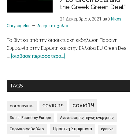
για
Illness
the Greek Green Deal”
πιο
υπεύθυνο
21 Δεκεμβρίου, 2021
από
Nikos
μοντέλο
Chrysogelos
Αφηστε σχολιο
/
To βίντεο από την διαδικτυακή εκδήλωση Πράσινη
10
Συμφωνία στην Ευρώπη και στην Ελλάδα EU Green Deal
principles
about
…
[διάβασε περισσότερο...]
on
To
a
βίντεο
more
από
sustainable
TAGS
την
impact
διαδικτυακή
of
εκδήλωση
tourism
covid19
coronavirus
COVID-19
Πράσινη
Social Economy Europe
Ανανεώσιμες πηγές ενέργειας
Συμφωνία
στην
Πράσινη Συμφωνία
Ευρωκοινοβούλιο
έρευνα
Ευρώπη