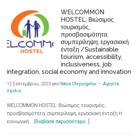
κύματα
καύσωνα
WELCOMMON
HOSTEL: Βιώσιμος
προκαλούν
τουρισμός,
αυξημένο
προσβασιμότητα,
κίνδυνο
συμπερίληψη, εργασιακή
για
ένταξη /Sustainable
καρδιακά
tourism, accessibility,
προβλήματα,
inclusiveness, job
δείχνει
integration, social economy and innovation
νέα
έρευνα/
12 Σεπτεμβρίου, 2023
από
Nikos Chrysogelos
Αφηστε
σχολιο
Heat
Waves,
WELCOMMON HOSTEL: Βιώσιμος τουρισμός,
an
προσβασιμότητα, συμπερίληψη, εργασιακή ένταξη Η
Increased
about
κοινωνική …
[διάβασε περισσότερο...]
Risk
WELCOMMON
for
HOSTEL: