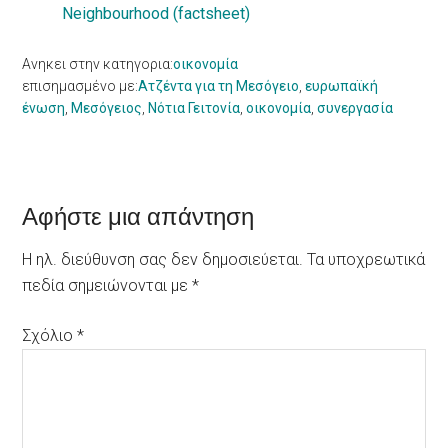
Neighbourhood (factsheet)
Ανηκει στην κατηγορια:
οικονομία
επισημασμένο με:
Ατζέντα για τη Μεσόγειο
,
ευρωπαϊκή
ένωση
,
Μεσόγειος
,
Νότια Γειτονία
,
οικονομία
,
συνεργασία
Reader
Αφήστε μια απάντηση
Interactions
Η ηλ. διεύθυνση σας δεν δημοσιεύεται.
Τα υποχρεωτικά
πεδία σημειώνονται με
*
Σχόλιο
*