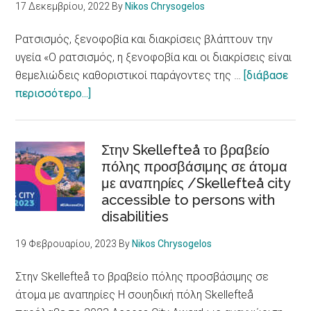
τη
17 Δεκεμβρίου, 2022
By
Nikos Chrysogelos
μετανάστευση
Ρατσισμός, ξενοφοβία και διακρίσεις βλάπτουν την
υγεία «Ο ρατσισμός, η ξενοφοβία και οι διακρίσεις είναι
θεμελιώδεις καθοριστικοί παράγοντες της …
[διάβασε
about
περισσότερο...]
Ρατσισμός,
ξενοφοβία
και
Στην Skellefteå το βραβείο
διακρίσεις
πόλης προσβάσιμης σε άτομα
με αναπηρίες /Skellefteå city
βλάπτουν
accessible to persons with
την
disabilities
υγεία
/
19 Φεβρουαρίου, 2023
By
Nikos Chrysogelos
Racism,
xenophobia
Στην Skellefteå το βραβείο πόλης προσβάσιμης σε
and
άτομα με αναπηρίες Η σουηδική πόλη Skellefteå
discrimination