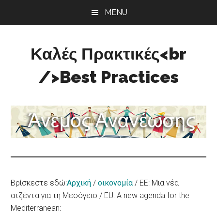
Skip
Skip
Skip
MENU
to
to
to
main
primary
footer
content
sidebar
Καλές Πρακτικές<br
/>Best Practices
Άνεμος
Ανανέωσης
Βρίσκεστε εδώ:
Αρχική
/
οικονομία
/
EE: Μια νέα
ατζέντα για τη Μεσόγειο / ΕU: A new agenda for the
Mediterranean: