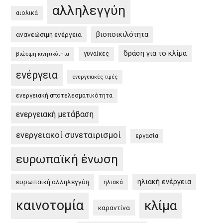
αλληλεγγύη
και
αιολικά
στην
βιοποικιλότητα
ανανεώσιμη ενέργεια
Ελλάδα
/
δράση για το κλίμα
γυναίκες
βιώσιμη κινητικότητα
EU
ενέργεια
Green
ενεργειακές τιμές
Deal
ενεργειακή αποτελεσματικότητα
and
the
ενεργειακή μετάβαση
Greek
ενεργειακοί συνεταιρισμοί
εργασία
Green
Deal”
ευρωπαϊκή ένωση
ηλιακή ενέργεια
ευρωπαϊκή αλληλεγγύη
ηλιακά
καινοτομία
κλίμα
καραντίνα