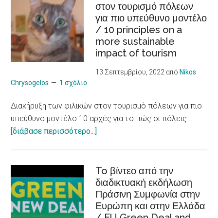
στον τουρισμό πόλεων
για
για πιο υπεύθυνο μοντέλο
νεαρούς
/ 10 principles on a
φροντιστές
more sustainable
ατόμων
impact of tourism
με
χρόνια
13 Σεπτεμβρίου, 2022
από
Nikos
προβλήματα
Chrysogelos
1 σχόλιο
υγείας
Διακήρυξη των φιλικών στον τουρισμό πόλεων για πιο
/
υπεύθυνο μοντέλο 10 αρχές για το πώς οι πόλεις …
Social
about
[διάβασε περισσότερο...]
Entrepreneurship
Διακήρυξη
Skills
των
to Young CAREgivers
φιλικών
To βίντεο από την
of
διαδικτυακή εκδήλωση
στον
people
Πράσινη Συμφωνία στην
τουρισμό
with
Ευρώπη και στην Ελλάδα
πόλεων
chronic
/ EU Green Deal and