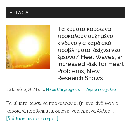
with
στην
ΕΡΓΑΣΊΑ
disabilities
Ευρωπαϊκή
Στρατηγική
Tα κύματα καύσωνα
Φροντίδας
προκαλούν αυξημένο
/Recognition
κίνδυνο για καρδιακά
of
προβλήματα, δείχνει νέα
cooperatives
έρευνα/ Heat Waves, an
in
Increased Risk for Heart
the
Problems, New
European
Research Shows
Care
Strategy
23 Ιουνίου, 2024
από
Nikos Chrysogelos
Αφηστε σχολιο
package
Tα κύματα καύσωνα προκαλούν αυξημένο κίνδυνο για
καρδιακά προβλήματα, δείχνει νέα έρευνα Άλλες …
about
[διάβασε περισσότερο...]
Tα