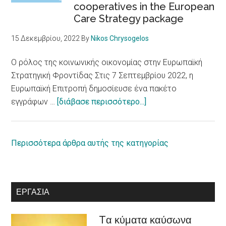
cooperatives in the European
ατόμων
Care Strategy package
με
αναπηρία
15 Δεκεμβρίου, 2022
By
Nikos Chrysogelos
/
European
Ο ρόλος της κοινωνικής οικονομίας στην Ευρωπαϊκή
Parliament
Στρατηγική Φροντίδας Στις 7 Σεπτεμβρίου 2022, η
adopts
Ευρωπαϊκή Επιτροπή δημοσίευσε ένα πακέτο
report
about
εγγράφων …
[διάβασε περισσότερο...]
on
Ο
equal
ρόλος
rights
της
Περισσότερα άρθρα αυτής της κατηγορίας
for
κοινωνικής
persons
οικονομίας
with
στην
ΕΡΓΑΣΊΑ
disabilities
Ευρωπαϊκή
Στρατηγική
Tα κύματα καύσωνα
Φροντίδας