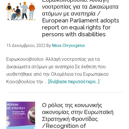
health
νοοτροπίας για τα Δικαιώματα
βραβείο
ατόμων με αναπηρία /
πόλης
European Parliament adopts
προσβάσιμης
report on equal rights for
σε
persons with disabilities
άτομα
με
15 Δεκεμβρίου, 2022
By
Nikos Chrysogelos
αναπηρίες
/Skellefteå
Ευρωκοινοβούλιο: Αλλαγή νοοτροπίας για τα
city
Δικαιώματα ατόμων με αναπηρία Σε έκθεση που
accessible
υιοθετήθηκε από την Ολομέλεια του Ευρωπαϊκού
to
about
Κοινοβουλίου την …
[διάβασε περισσότερο...]
persons
Ευρωκοινοβού
with
Αλλαγή
disabilities
νοοτροπίας
Ο ρόλος της κοινωνικής
οικονομίας στην Ευρωπαϊκή
για
Στρατηγική Φροντίδας
τα
/Recognition of
Δικαιώματα