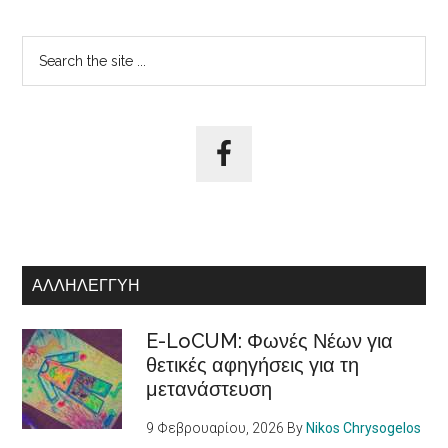
Αρχική
Search
the
Πλευρική
site
Στήλη
...
ΑΛΛΗΛΕΓΓΎΗ
E-LoCUM: Φωνές Νέων για
θετικές αφηγήσεις για τη
μετανάστευση
9 Φεβρουαρίου, 2026
By
Nikos Chrysogelos