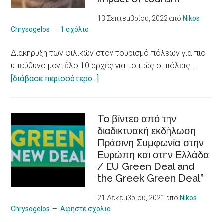
με
χρόνια
13 Σεπτεμβρίου, 2022
από
Nikos
προβλήματα
Chrysogelos
1 σχόλιο
υγείας
Διακήρυξη των φιλικών στον τουρισμό πόλεων για πιο
/
υπεύθυνο μοντέλο 10 αρχές για το πώς οι πόλεις …
Social
about
[διάβασε περισσότερο...]
Entrepreneurship
Διακήρυξη
Skills
των
to Young CAREgivers
φιλικών
To βίντεο από την
of
διαδικτυακή εκδήλωση
στον
people
Πράσινη Συμφωνία στην
τουρισμό
with
Ευρώπη και στην Ελλάδα
πόλεων
chronic
/ EU Green Deal and
για
Illness
the Greek Green Deal”
πιο
υπεύθυνο
21 Δεκεμβρίου, 2021
από
Nikos
μοντέλο
Chrysogelos
Αφηστε σχολιο
/