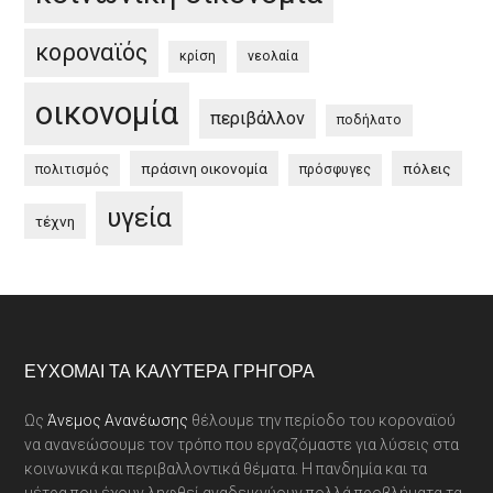
κοροναϊός
κρίση
νεολαία
οικονομία
περιβάλλον
ποδήλατο
πράσινη οικονομία
πόλεις
πολιτισμός
πρόσφυγες
υγεία
τέχνη
Footer
ΕΎΧΟΜΑΙ ΤΑ ΚΑΛΎΤΕΡΑ ΓΡΉΓΟΡΑ
Ως
Άνεμος Ανανέωσης
θέλουμε την περίοδο του κοροναϊού
να ανανεώσουμε τον τρόπο που εργαζόμαστε για λύσεις στα
κοινωνικά και περιβαλλοντικά θέματα. Η πανδημία και τα