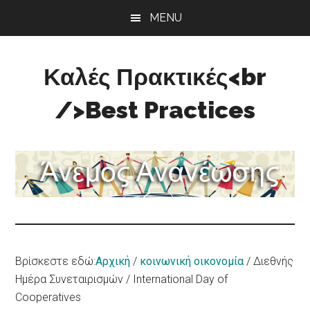
Skip
Skip
Skip
MENU
to
to
to
main
primary
footer
content
sidebar
Καλές Πρακτικές<br
/>Best Practices
Άνεμος
Ανανέωσης
Βρίσκεστε εδώ:
Αρχική
/
κοινωνική οικονομία
/
Διεθνής
Ημέρα Συνεταιρισμών / International Day of
Cooperatives