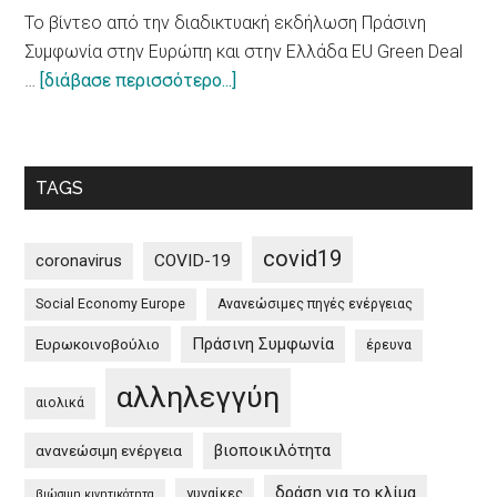
To βίντεο από την διαδικτυακή εκδήλωση Πράσινη
10
Συμφωνία στην Ευρώπη και στην Ελλάδα EU Green Deal
principles
about
…
[διάβασε περισσότερο...]
on
To
a
βίντεο
more
από
sustainable
TAGS
την
impact
διαδικτυακή
of
εκδήλωση
tourism
covid19
coronavirus
COVID-19
Πράσινη
Social Economy Europe
Ανανεώσιμες πηγές ενέργειας
Συμφωνία
στην
Πράσινη Συμφωνία
Ευρωκοινοβούλιο
έρευνα
Ευρώπη
αλληλεγγύη
και
αιολικά
στην
βιοποικιλότητα
ανανεώσιμη ενέργεια
Ελλάδα
/
δράση για το κλίμα
γυναίκες
βιώσιμη κινητικότητα