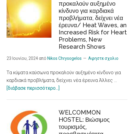
προκαλούν αυξημένο
/Recognition
κίνδυνο για καρδιακά
of
προβλήματα, δείχνει νέα
cooperatives
έρευνα/ Heat Waves, an
in
Increased Risk for Heart
the
Problems, New
European
Research Shows
Care
Strategy
23 Ιουνίου, 2024
από
Nikos Chrysogelos
Αφηστε σχολιο
package
Tα κύματα καύσωνα προκαλούν αυξημένο κίνδυνο για
καρδιακά προβλήματα, δείχνει νέα έρευνα Άλλες …
about
[διάβασε περισσότερο...]
Tα
κύματα
καύσωνα
WELCOMMON
HOSTEL: Βιώσιμος
προκαλούν
τουρισμός,
αυξημένο