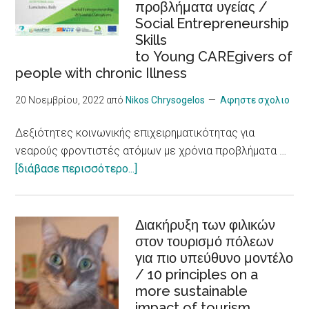
προβλήματα υγείας /
εργασιακή
Social Entrepreneurship
ένταξη
Skills
/Sustainable
to Young CAREgivers of
tourism,
people with chronic Illness
accessibility,
inclusiveness,
20 Νοεμβρίου, 2022
από
Nikos Chrysogelos
Αφηστε σχολιο
job
Δεξιότητες κοινωνικής επιχειρηματικότητας για
integration,
νεαρούς φροντιστές ατόμων με χρόνια προβλήματα …
social
about
[διάβασε περισσότερο...]
economy
Δεξιότητες
and
κοινωνικής
innovation
επιχειρηματικότητας
Διακήρυξη των φιλικών
στον τουρισμό πόλεων
για
για πιο υπεύθυνο μοντέλο
νεαρούς
/ 10 principles on a
φροντιστές
more sustainable
ατόμων
impact of tourism