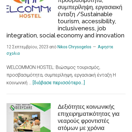
προσβασιμότητα,
κίνδυνο
συμπερίληψη, εργασιακή
για
ένταξη /Sustainable
καρδιακά
tourism, accessibility,
προβλήματα,
inclusiveness, job
δείχνει
integration, social economy and innovation
νέα
έρευνα/
12 Σεπτεμβρίου, 2023
από
Nikos Chrysogelos
Αφηστε
σχολιο
Heat
Waves,
WELCOMMON HOSTEL: Βιώσιμος τουρισμός,
an
προσβασιμότητα, συμπερίληψη, εργασιακή ένταξη Η
Increased
about
κοινωνική …
[διάβασε περισσότερο...]
Risk
WELCOMMON
for
HOSTEL:
Heart
Βιώσιμος
Δεξιότητες κοινωνικής
Problems,
επιχειρηματικότητας για
τουρισμός,
New
νεαρούς φροντιστές
προσβασιμότητα,
Research
ατόμων με χρόνια
συμπερίληψη,
Shows