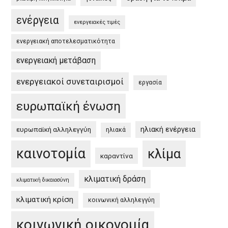
EU
ενέργεια
Green
ενεργειακές τιμές
Deal
ενεργειακή αποτελεσματικότητα
and
the
ενεργειακή μετάβαση
Greek
ενεργειακοί συνεταιρισμοί
εργασία
Green
Deal”
ευρωπαϊκή ένωση
ηλιακή ενέργεια
ευρωπαϊκή αλληλεγγύη
ηλιακά
καινοτομία
κλίμα
καραντίνα
κλιματική δράση
κλιματική δικαιοσύνη
κλιματική κρίση
κοινωνική αλληλεγγύη
κοινωνική οικονομία