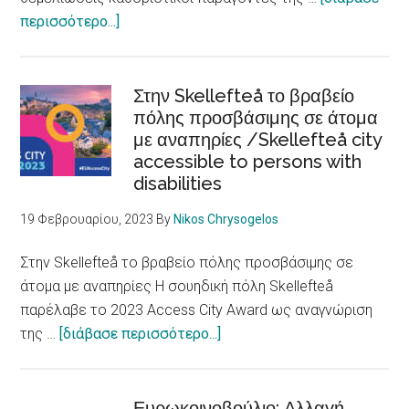
about
περισσότερο...]
Ρατσισμός,
ξενοφοβία
και
Στην Skellefteå το βραβείο
διακρίσεις
πόλης προσβάσιμης σε άτομα
με αναπηρίες /Skellefteå city
βλάπτουν
accessible to persons with
την
disabilities
υγεία
/
19 Φεβρουαρίου, 2023
By
Nikos Chrysogelos
Racism,
xenophobia
Στην Skellefteå το βραβείο πόλης προσβάσιμης σε
and
άτομα με αναπηρίες Η σουηδική πόλη Skellefteå
discrimination
παρέλαβε το 2023 Access City Award ως αναγνώριση
are
about
της …
[διάβασε περισσότερο...]
fundamental
Στην
determinants
Skellefteå
of
το
Ευρωκοινοβούλιο: Αλλαγή