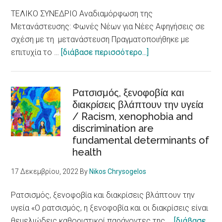
ΤΕΛΙΚΟ ΣΥΝΕΔΡΙΟ Αναδιαμόρφωση της
Μετανάστευσης: Φωνές Νέων για Νέες Αφηγήσεις σε
σχέση με τη μετανάστευση Πραγματοποιήθηκε με
about
επιτυχία το …
[διάβασε περισσότερο...]
E-
LoCUM:
Φωνές
Ρατσισμός, ξενοφοβία και
διακρίσεις βλάπτουν την υγεία
Νέων
/ Racism, xenophobia and
για
discrimination are
θετικές
fundamental determinants of
αφηγήσεις
health
για
τη
17 Δεκεμβρίου, 2022
By
Nikos Chrysogelos
μετανάστευση
Ρατσισμός, ξενοφοβία και διακρίσεις βλάπτουν την
υγεία «Ο ρατσισμός, η ξενοφοβία και οι διακρίσεις είναι
θεμελιώδεις καθοριστικοί παράγοντες της …
[διάβασε