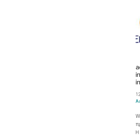
a
i
i
1
Α
W
π
Η