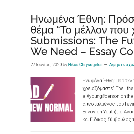
Ηνωμένα Έθνη: Πρόσκ
θέμα “Το μέλλον που χ
Submissions: The F
We Need – Essay Co
27 Ιουνίου, 2020
by
Nikos Chrysogelos
Αφηστε σχο
Ηνωμένα Έθνη: Πρόσκλη
χρειαζόμαστε” The , the
a #young#person on the 
απεσταλμένος του Γενικ
Envoy on Youth) , ο Αν
και Ειδικός Σύμβουλος τ