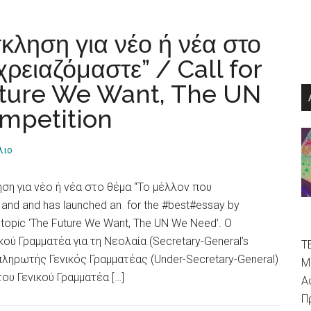
ληση για νέο ή νέα στο
ρειαζόμαστε” / Call for
uture We Want, The UN
mpetition
λιο
ση για νέο ή νέα στο θέμα “Το μέλλον που
 and and has launched an for the #best#essay by
topic ‘The Future We Want, The UN We Need’. Ο
ού Γραμματέα για τη Νεολαία (Secretary-General’s
Τ
απληρωτής Γενικός Γραμματέας (Under-Secretary-General)
Μ
ου Γενικού Γραμματέα […]
Α
Π