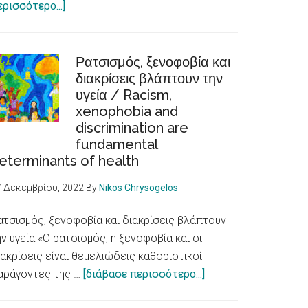
about
ερισσότερο...]
E-
LoCUM:
Φωνές
Ρατσισμός, ξενοφοβία και
Νέων
διακρίσεις βλάπτουν την
υγεία / Racism,
για
xenophobia and
θετικές
discrimination are
αφηγήσεις
fundamental
για
eterminants of health
τη
μετανάστευση
7 Δεκεμβρίου, 2022
By
Nikos Chrysogelos
ατσισμός, ξενοφοβία και διακρίσεις βλάπτουν
ην υγεία «Ο ρατσισμός, η ξενοφοβία και οι
ιακρίσεις είναι θεμελιώδεις καθοριστικοί
about
αράγοντες της …
[διάβασε περισσότερο...]
Ρατσισμός,