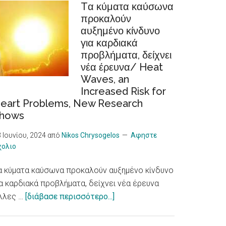
Tα κύματα καύσωνα
Φροντίδας
προκαλούν
/Recognition
αυξημένο κίνδυνο
of
για καρδιακά
cooperatives
προβλήματα, δείχνει
in
νέα έρευνα/ Heat
the
Waves, an
European
Increased Risk for
Care
eart Problems, New Research
Strategy
hows
package
 Ιουνίου, 2024
από
Nikos Chrysogelos
Αφηστε
χολιο
α κύματα καύσωνα προκαλούν αυξημένο κίνδυνο
ια καρδιακά προβλήματα, δείχνει νέα έρευνα
about
λλες …
[διάβασε περισσότερο...]
Tα
κύματα