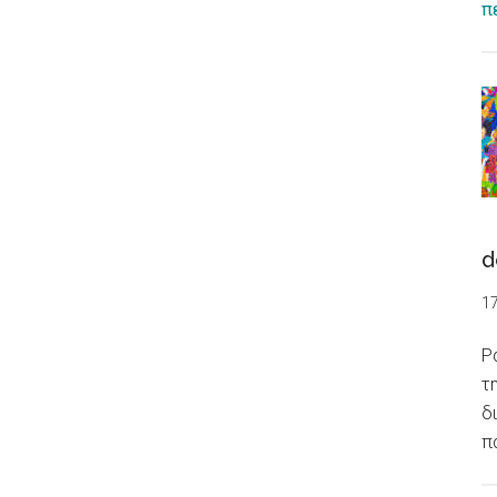
π
d
1
Ρ
τ
δ
π