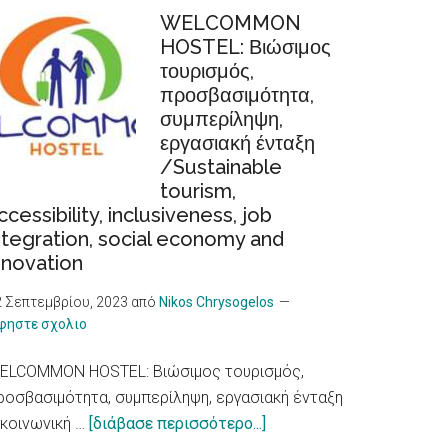
καύσωνα
WELCOMMON
HOSTEL: Βιώσιμος
προκαλούν
τουρισμός,
αυξημένο
προσβασιμότητα,
κίνδυνο
συμπερίληψη,
για
εργασιακή ένταξη
καρδιακά
/Sustainable
προβλήματα,
tourism,
δείχνει
ccessibility, inclusiveness, job
νέα
ntegration, social economy and
έρευνα/
nnovation
Heat
2 Σεπτεμβρίου, 2023
από
Nikos Chrysogelos
Waves,
φηστε σχολιο
an
Increased
ELCOMMON HOSTEL: Βιώσιμος τουρισμός,
Risk
ροσβασιμότητα, συμπερίληψη, εργασιακή ένταξη
for
about
 κοινωνική …
[διάβασε περισσότερο...]
Heart