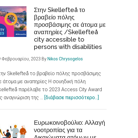
ξενοφοβία
και
Στην Skellefteå το
βραβείο πόλης
διακρίσεις
προσβάσιμης σε άτομα με
βλάπτουν
αναπηρίες /Skellefteå
την
city accessible to
υγεία
persons with disabilities
/
Racism,
9 Φεβρουαρίου, 2023
By
Nikos Chrysogelos
xenophobia
and
την Skellefteå το βραβείο πόλης προσβάσιμης
discrimination
ε άτομα με αναπηρίες Η σουηδική πόλη
are
kellefteå παρέλαβε το 2023 Access City Award
fundamental
about
ς αναγνώριση της …
[διάβασε περισσότερο...]
determinants
Στην
of
Skellefteå
health
το
Ευρωκοινοβούλιο: Αλλαγή
νοοτροπίας για τα
βραβείο
Δικαιώματα ατόμων με
πόλης