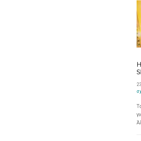
H
S
23
σ
T
γ
Ά