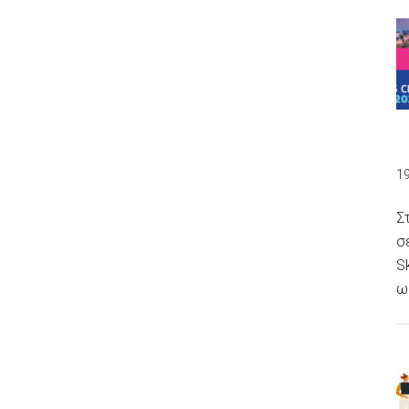
1
Σ
σ
S
ω