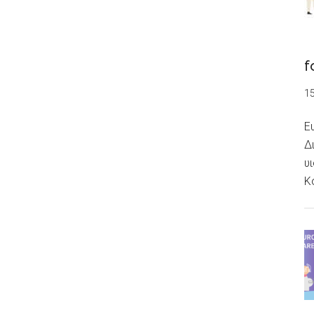
f
1
Ε
Δ
υ
Κ