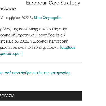
European Care Strategy
με
ackage
αναπηρία
/
5 Δεκεμβρίου, 2022
By
Nikos Chrysogelos
European
Parliament
 ρόλος της κοινωνικής οικονομίας στην
adopts
υρωπαϊκή Στρατηγική Φροντίδας Στις 7
report
επτεμβρίου 2022, η Ευρωπαϊκή Επιτροπή
on
ημοσίευσε ένα πακέτο εγγράφων …
[διάβασε
about
equal
ερισσότερο...]
Ο
rights
ρόλος
for
της
persons
ερισσότερα άρθρα αυτής της κατηγορίας
κοινωνικής
with
οικονομίας
disabilities
στην
ΕΡΓΑΣΊΑ
Ευρωπαϊκή
Στρατηγική