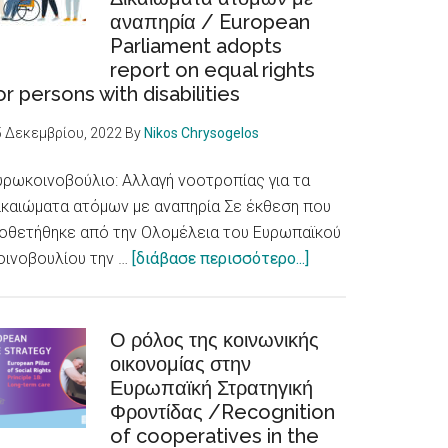
αναπηρία / European
προσβάσιμης
Parliament adopts
σε
report on equal rights
άτομα
or persons with disabilities
με
αναπηρίες
5 Δεκεμβρίου, 2022
By
Nikos Chrysogelos
/Skellefteå
city
υρωκοινοβούλιο: Αλλαγή νοοτροπίας για τα
accessible
ικαιώματα ατόμων με αναπηρία Σε έκθεση που
to
ιοθετήθηκε από την Ολομέλεια του Ευρωπαϊκού
about
persons
οινοβουλίου την …
[διάβασε περισσότερο...]
Ευρωκοινοβούλιο:
with
Αλλαγή
disabilities
νοοτροπίας
Ο ρόλος της κοινωνικής
οικονομίας στην
για
Ευρωπαϊκή Στρατηγική
τα
Φροντίδας /Recognition
Δικαιώματα
of cooperatives in the
ατόμων