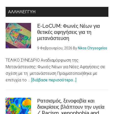
ΑΛΛΗΛΕΓΓΎΗ
E-LoCUM: Φωνές Νέων για
θετικές αφηγήσεις για τη
μετανάστευση
9 Φεβρουαρίου, 2026
By
Nikos Chrysogelos
ΤΕΛΙΚΟ ΣΥΝΕΔΡΙΟ Αναδιαμόρφωση της
Μετανάστευσης: Φωνές Νέων για Νέες Αφηγήσεις σε
σχέση με τη μετανάστευση Πραγματοποιήθηκε με
about
επιτυχία το …
[διάβασε περισσότερο...]
E-
LoCUM:
Φωνές
Ρατσισμός, ξενοφοβία και
διακρίσεις βλάπτουν την υγεία
Νέων
/ Racism, xenophobia and
για