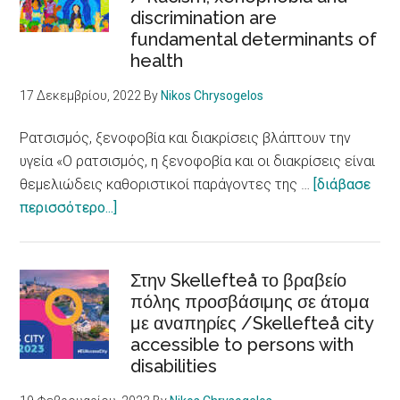
discrimination are
θετικές
fundamental determinants of
αφηγήσεις
health
για
τη
17 Δεκεμβρίου, 2022
By
Nikos Chrysogelos
μετανάστευση
Ρατσισμός, ξενοφοβία και διακρίσεις βλάπτουν την
υγεία «Ο ρατσισμός, η ξενοφοβία και οι διακρίσεις είναι
θεμελιώδεις καθοριστικοί παράγοντες της …
[διάβασε
about
περισσότερο...]
Ρατσισμός,
ξενοφοβία
και
Στην Skellefteå το βραβείο
διακρίσεις
πόλης προσβάσιμης σε άτομα
με αναπηρίες /Skellefteå city
βλάπτουν
accessible to persons with
την
disabilities
υγεία
/