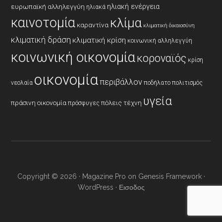
ηλιακή ενέργεια
ευρωπαϊκή αλληλεγγύη
ηλιακά
καινοτομία
κλίμα
καραντίνα
κλιματική δικαιοσύνη
κλιματική δράση
κλιματική κρίση
κοινωνική αλληλεγγύη
κοινωνική οικονομία
κοροναϊός
κρίση
οικονομία
περιβάλλον
νεολαία
ποδήλατο
πολιτισμός
υγεία
πράσινη οικονομία
πόλεις
τέχνη
πρόσφυγες
Copyright © 2026 ·
Magazine Pro
on
Genesis Framework
·
WordPress
·
Εισοδος