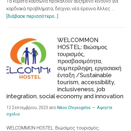
Tα κύματα καύσωνα προκαλούν αυξημένο κίνδυνο για
καρδιακά προβλήματα, δείχνει νέα έρευνα Άλλες …
about
[διάβασε περισσότερο...]
Tα
κύματα
καύσωνα
WELCOMMON
HOSTEL: Βιώσιμος
προκαλούν
τουρισμός,
αυξημένο
προσβασιμότητα,
κίνδυνο
συμπερίληψη, εργασιακή
για
ένταξη /Sustainable
καρδιακά
tourism, accessibility,
προβλήματα,
inclusiveness, job
δείχνει
integration, social economy and innovation
νέα
έρευνα/
12 Σεπτεμβρίου, 2023
από
Nikos Chrysogelos
Αφηστε
σχολιο
Heat
Waves,
WELCOMMON HOSTEL: Βιώσιμος τουρισμός,
an