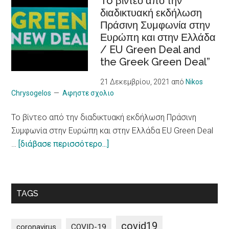
To βίντεο από την
διαδικτυακή εκδήλωση
στον
people
Πράσινη Συμφωνία στην
τουρισμό
with
Ευρώπη και στην Ελλάδα
πόλεων
chronic
/ EU Green Deal and
για
Illness
the Greek Green Deal”
πιο
υπεύθυνο
21 Δεκεμβρίου, 2021
από
Nikos
μοντέλο
Chrysogelos
Αφηστε σχολιο
/
To βίντεο από την διαδικτυακή εκδήλωση Πράσινη
10
Συμφωνία στην Ευρώπη και στην Ελλάδα EU Green Deal
principles
about
…
[διάβασε περισσότερο...]
on
To
a
βίντεο
more
από
sustainable
TAGS
την
impact
διαδικτυακή
of
εκδήλωση
tourism
covid19
coronavirus
COVID-19