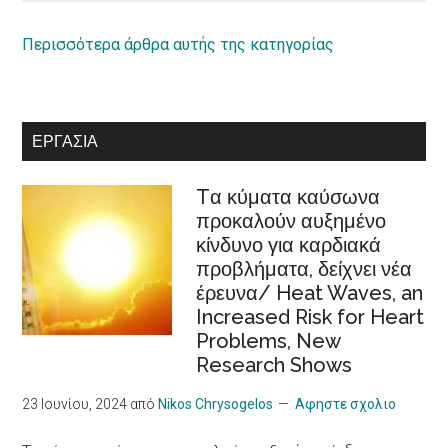
equal
ρόλος
rights
της
Περισσότερα άρθρα αυτής της κατηγορίας
for
κοινωνικής
persons
οικονομίας
with
στην
ΕΡΓΑΣΊΑ
disabilities
Ευρωπαϊκή
Στρατηγική
Tα κύματα καύσωνα
Φροντίδας
προκαλούν αυξημένο
/Recognition
κίνδυνο για καρδιακά
of
προβλήματα, δείχνει νέα
cooperatives
έρευνα/ Heat Waves, an
in
Increased Risk for Heart
the
Problems, New
European
Research Shows
Care
Strategy
23 Ιουνίου, 2024
από
Nikos Chrysogelos
Αφηστε σχολιο
package