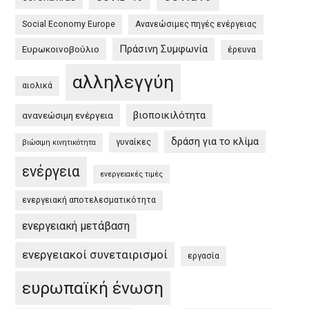
Πράσινη
Social Economy Europe
Ανανεώσιμες πηγές ενέργειας
Συμφωνία
στην
Πράσινη Συμφωνία
Ευρωκοινοβούλιο
έρευνα
Ευρώπη
αλληλεγγύη
και
αιολικά
στην
βιοποικιλότητα
ανανεώσιμη ενέργεια
Ελλάδα
/
δράση για το κλίμα
γυναίκες
βιώσιμη κινητικότητα
EU
ενέργεια
Green
ενεργειακές τιμές
Deal
ενεργειακή αποτελεσματικότητα
and
the
ενεργειακή μετάβαση
Greek
ενεργειακοί συνεταιρισμοί
εργασία
Green
Deal”
ευρωπαϊκή ένωση