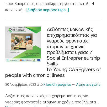
προσβασιμότητα, συμπερίληψη, εργασιακή ένταξη Η
Increased
about
κοινωνική …
[διάβασε περισσότερο...]
Risk
WELCOMMON
for
HOSTEL:
Heart
Βιώσιμος
Δεξιότητες κοινωνικής
Problems,
επιχειρηματικότητας για
τουρισμός,
New
νεαρούς φροντιστές
προσβασιμότητα,
Research
ατόμων με χρόνια
συμπερίληψη,
Shows
προβλήματα υγείας /
εργασιακή
Social Entrepreneurship
ένταξη
Skills
/Sustainable
to Young CAREgivers of
tourism,
people with chronic Illness
accessibility,
inclusiveness,
20 Νοεμβρίου, 2022
από
Nikos Chrysogelos
Αφηστε σχολιο
job
Δεξιότητες κοινωνικής επιχειρηματικότητας για
integration,
νεαρούς φροντιστές ατόμων με χρόνια προβλήματα …
social