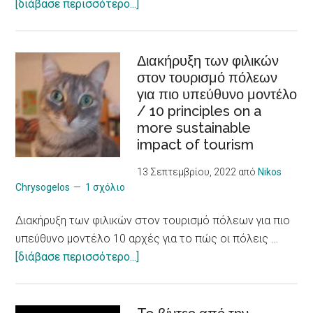
about
[διάβασε περισσότερο...]
economy
Δεξιότητες
and
κοινωνικής
innovation
επιχειρηματικότητας
Διακήρυξη των φιλικών
στον τουρισμό πόλεων
για
για πιο υπεύθυνο μοντέλο
νεαρούς
/ 10 principles on a
φροντιστές
more sustainable
ατόμων
impact of tourism
με
χρόνια
13 Σεπτεμβρίου, 2022
από
Nikos
προβλήματα
Chrysogelos
1 σχόλιο
υγείας
Διακήρυξη των φιλικών στον τουρισμό πόλεων για πιο
/
υπεύθυνο μοντέλο 10 αρχές για το πώς οι πόλεις …
Social
about
[διάβασε περισσότερο...]
Entrepreneurship
Διακήρυξη
Skills
των
to Young CAREgivers
φιλικών
of