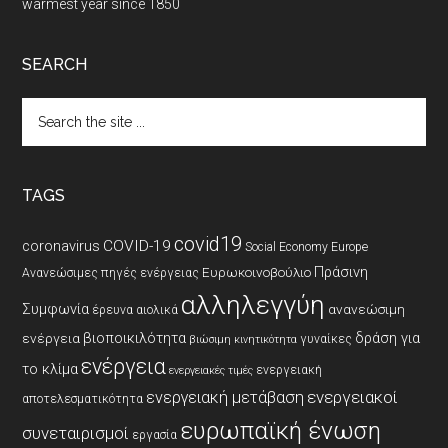
warmest year since 1850
SEARCH
Search
the
site
...
TAGS
covid19
coronavirus
COVID-19
Social Economy Europe
Πράσινη
Ευρωκοινοβούλιο
Ανανεώσιμες πηγές ενέργειας
αλληλεγγύη
Συμφωνία
ανανεώσιμη
έρευνα
αιολικά
βιοποικιλότητα
δράση για
ενέργεια
γυναίκες
βιώσιμη κινητικότητα
ενέργεια
το κλίμα
ενεργειακή
ενεργειακές τιμές
ενεργειακοί
ενεργειακή μετάβαση
αποτελεσματικότητα
ευρωπαϊκή ένωση
συνεταιρισμοί
εργασία