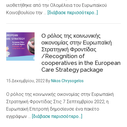
accessible
υιοθετήθηκε από την Ολομέλεια του Ευρωπαϊκού
to
about
Κοινοβουλίου την …
[διάβασε περισσότερο...]
persons
Ευρωκοινοβού
with
Αλλαγή
disabilities
νοοτροπίας
Ο ρόλος της κοινωνικής
οικονομίας στην Ευρωπαϊκή
για
Στρατηγική Φροντίδας
τα
/Recognition of
Δικαιώματα
cooperatives in the European
ατόμων
Care Strategy package
με
αναπηρία
15 Δεκεμβρίου, 2022
By
Nikos Chrysogelos
/
European
Ο ρόλος της κοινωνικής οικονομίας στην Ευρωπαϊκή
Parliament
Στρατηγική Φροντίδας Στις 7 Σεπτεμβρίου 2022, η
adopts
Ευρωπαϊκή Επιτροπή δημοσίευσε ένα πακέτο
report
about
εγγράφων …
[διάβασε περισσότερο...]
on
Ο