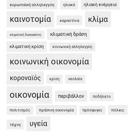
ηλιακή ενέργεια
ευρωπαϊκή αλληλεγγύη
ηλιακά
καινοτομία
κλίμα
καραντίνα
κλιματική δράση
κλιματική δικαιοσύνη
κλιματική κρίση
κοινωνική αλληλεγγύη
κοινωνική οικονομία
κοροναϊός
κρίση
νεολαία
οικονομία
περιβάλλον
ποδήλατο
πράσινη οικονομία
πόλεις
πολιτισμός
πρόσφυγες
υγεία
τέχνη