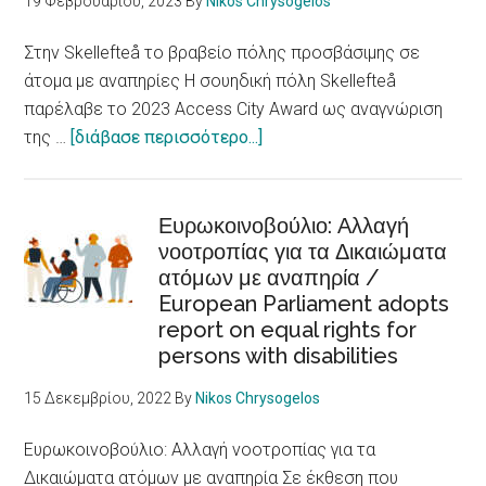
19 Φεβρουαρίου, 2023
By
Nikos Chrysogelos
Racism,
xenophobia
Στην Skellefteå το βραβείο πόλης προσβάσιμης σε
and
άτομα με αναπηρίες Η σουηδική πόλη Skellefteå
discrimination
παρέλαβε το 2023 Access City Award ως αναγνώριση
are
about
της …
[διάβασε περισσότερο...]
fundamental
Στην
determinants
Skellefteå
of
το
Ευρωκοινοβούλιο: Αλλαγή
health
νοοτροπίας για τα Δικαιώματα
βραβείο
ατόμων με αναπηρία /
πόλης
European Parliament adopts
προσβάσιμης
report on equal rights for
σε
persons with disabilities
άτομα
με
15 Δεκεμβρίου, 2022
By
Nikos Chrysogelos
αναπηρίες
/Skellefteå
Ευρωκοινοβούλιο: Αλλαγή νοοτροπίας για τα
city
Δικαιώματα ατόμων με αναπηρία Σε έκθεση που