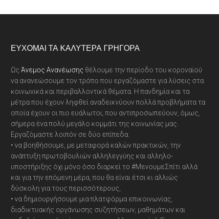
Footer
ΕΎΧΟΜΑΙ ΤΑ ΚΑΛΎΤΕΡΑ ΓΡΉΓΟΡΑ
Ως
Άνεμος Ανανέωσης
θέλουμε την περίοδο του κοροναϊού
να ανανεώσουμε τον τρόπο που εργαζόμαστε για λύσεις στα
κοινωνικά και περιβαλλοντικά θέματα. Η πανδημία και τα
μέτρα που έχουν ληφθεί αναδεικνύουν πολλά προβλήματα τα
οποία έχουν οι πιο ευάλωτοι, που αντιπροσωπεύουν, όμως,
σήμερα ένα πολύ μεγάλο κομμάτι της κοινωνίας μας.
Εργαζόμαστε λοιπόν σε δύο επίπεδα:
• να βοηθήσουμε, με μεταφορά καλών πρακτικών, την
ανάπτυξη πρωτοβουλιών αλληλεγγύης και αλληλο-
υποστήριξης όχι μόνο όσο διαρκεί το #ΜενουμεΣπίτι αλλά
και για την επόμενη μέρα, που θα είναι έτσι κι αλλιώς
δύσκολη για τους περισσότερους,
• να δημιουργήσουμε μια πλατφόρμα επικοινωνίας,
διαδικτυακής οργάνωσης συζητήσεων, μαθημάτων και