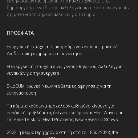
εκδηλώσεων (με έμφαση στις καλλιτεχνικές). Έτσι
δημιουργούμε ένα δίκτυο αλληλογνωριμίας και συνεργασιών
όχι μόνο για το σήμερα αλλά και για το αύριο
ΠΡΌΣΦΑΤΑ
Ενεργειακή φτώχεια- τι μπορούμε να κάνουμε πρακτικά.
Διαδικτυακή ενημερωτική συνάντηση
Η ενεργειακή φτώχεια είναι γένους θηλυκού; Αλληλεγγύη
γυναικών για την ενέργεια
E-LoCUM: Φωνές Νέων για θετικές αφηγήσεις για τη
μετανάστευση
Tα κύματα καύσωνα προκαλούν αυξημένο κίνδυνο για
καρδιακά προβλήματα, δείχνει νέα έρευνα/ Heat Waves, an
Increased Risk for Heart Problems, New Research Shows
2023, η θερμότερη χρονιά στη Γη από το 1850 /2023, the