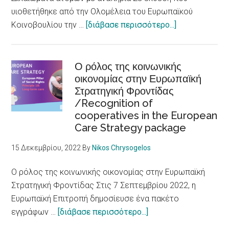
accessible
υιοθετήθηκε από την Ολομέλεια του Ευρωπαϊκού
to
about
Κοινοβουλίου την …
[διάβασε περισσότερο...]
persons
Ευρωκοινοβού
with
Αλλαγή
disabilities
νοοτροπίας
Ο ρόλος της κοινωνικής
οικονομίας στην Ευρωπαϊκή
για
Στρατηγική Φροντίδας
τα
/Recognition of
Δικαιώματα
cooperatives in the European
ατόμων
Care Strategy package
με
αναπηρία
15 Δεκεμβρίου, 2022
By
Nikos Chrysogelos
/
European
Ο ρόλος της κοινωνικής οικονομίας στην Ευρωπαϊκή
Parliament
Στρατηγική Φροντίδας Στις 7 Σεπτεμβρίου 2022, η
adopts
Ευρωπαϊκή Επιτροπή δημοσίευσε ένα πακέτο
report
about
εγγράφων …
[διάβασε περισσότερο...]
on
Ο