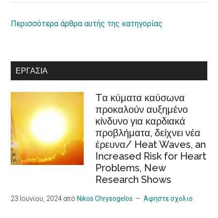
equal
ρόλος
rights
της
Περισσότερα άρθρα αυτής της κατηγορίας
for
κοινωνικής
persons
οικονομίας
with
στην
ΕΡΓΑΣΊΑ
disabilities
Ευρωπαϊκή
Στρατηγική
Tα κύματα καύσωνα
Φροντίδας
προκαλούν αυξημένο
/Recognition
κίνδυνο για καρδιακά
of
προβλήματα, δείχνει νέα
cooperatives
έρευνα/ Heat Waves, an
in
Increased Risk for Heart
the
Problems, New
European
Research Shows
Care
Strategy
23 Ιουνίου, 2024
από
Nikos Chrysogelos
Αφηστε σχολιο
package