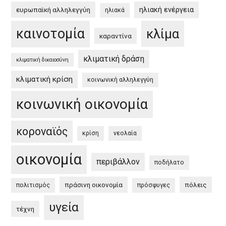
ηλιακή ενέργεια
ευρωπαϊκή αλληλεγγύη
ηλιακά
καινοτομία
κλίμα
καραντίνα
κλιματική δράση
κλιματική δικαιοσύνη
κλιματική κρίση
κοινωνική αλληλεγγύη
κοινωνική οικονομία
κοροναϊός
κρίση
νεολαία
οικονομία
περιβάλλον
ποδήλατο
πράσινη οικονομία
πόλεις
πολιτισμός
πρόσφυγες
υγεία
τέχνη