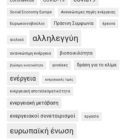
coronavirus
COVID-19
Πράσινη
Social Economy Europe
Ανανεώσιμες πηγές ενέργειας
Συμφωνία
στην
Πράσινη Συμφωνία
Ευρωκοινοβούλιο
έρευνα
Ευρώπη
αλληλεγγύη
και
αιολικά
στην
βιοποικιλότητα
ανανεώσιμη ενέργεια
Ελλάδα
/
δράση για το κλίμα
γυναίκες
βιώσιμη κινητικότητα
EU
ενέργεια
Green
ενεργειακές τιμές
Deal
ενεργειακή αποτελεσματικότητα
and
the
ενεργειακή μετάβαση
Greek
ενεργειακοί συνεταιρισμοί
εργασία
Green
Deal”
ευρωπαϊκή ένωση