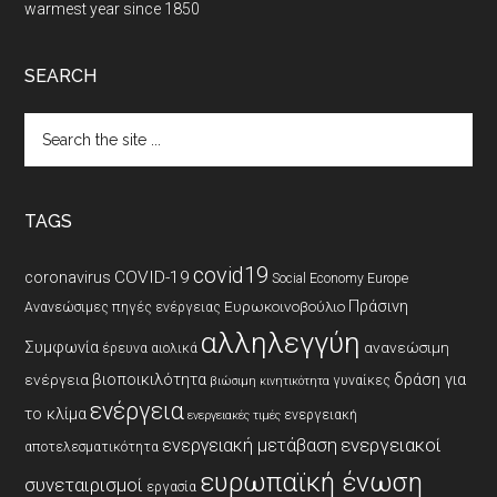
warmest year since 1850
SEARCH
Search
the
site
...
TAGS
covid19
coronavirus
COVID-19
Social Economy Europe
Πράσινη
Ευρωκοινοβούλιο
Ανανεώσιμες πηγές ενέργειας
αλληλεγγύη
Συμφωνία
ανανεώσιμη
έρευνα
αιολικά
βιοποικιλότητα
δράση για
ενέργεια
γυναίκες
βιώσιμη κινητικότητα
ενέργεια
το κλίμα
ενεργειακή
ενεργειακές τιμές
ενεργειακοί
ενεργειακή μετάβαση
αποτελεσματικότητα
ευρωπαϊκή ένωση
συνεταιρισμοί
εργασία