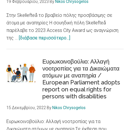
19 Φεβρουαρίου, 2023
By
Nikos Chrysogelos
Racism,
xenophobia
Στην Skellefteå το βραβείο πόλης προσβάσιμης σε
and
άτομα με αναπηρίες Η σουηδική πόλη Skellefteå
discrimination
παρέλαβε το 2023 Access City Award ως αναγνώριση
are
about
της …
[διάβασε περισσότερο...]
fundamental
Στην
determinants
Skellefteå
of
το
Ευρωκοινοβούλιο: Αλλαγή
health
νοοτροπίας για τα Δικαιώματα
βραβείο
ατόμων με αναπηρία /
πόλης
European Parliament adopts
προσβάσιμης
report on equal rights for
σε
persons with disabilities
άτομα
με
15 Δεκεμβρίου, 2022
By
Nikos Chrysogelos
αναπηρίες
/Skellefteå
Ευρωκοινοβούλιο: Αλλαγή νοοτροπίας για τα
city
Δικαιώματα ατόμων με αναπηρία Σε έκθεση που