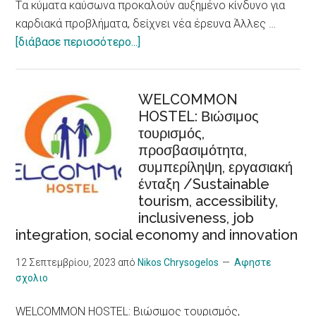
Tα κύματα καύσωνα προκαλούν αυξημένο κίνδυνο για
καρδιακά προβλήματα, δείχνει νέα έρευνα Άλλες …
about
[διάβασε περισσότερο...]
Tα
κύματα
καύσωνα
WELCOMMON
HOSTEL: Βιώσιμος
προκαλούν
τουρισμός,
αυξημένο
προσβασιμότητα,
κίνδυνο
συμπερίληψη, εργασιακή
για
ένταξη /Sustainable
καρδιακά
tourism, accessibility,
προβλήματα,
inclusiveness, job
δείχνει
integration, social economy and innovation
νέα
έρευνα/
12 Σεπτεμβρίου, 2023
από
Nikos Chrysogelos
Αφηστε
σχολιο
Heat
Waves,
WELCOMMON HOSTEL: Βιώσιμος τουρισμός,