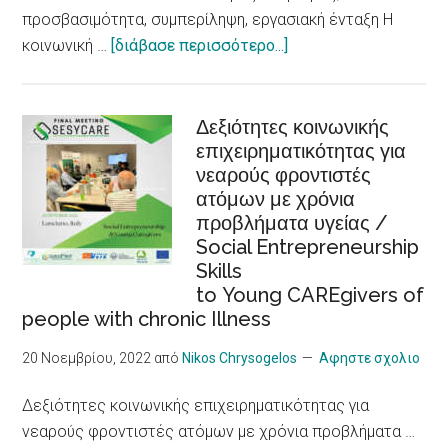
an
προσβασιμότητα, συμπερίληψη, εργασιακή ένταξη Η
Increased
about
κοινωνική …
[διάβασε περισσότερο...]
Risk
WELCOMMON
for
HOSTEL:
Heart
Βιώσιμος
Δεξιότητες κοινωνικής
Problems,
επιχειρηματικότητας για
τουρισμός,
New
νεαρούς φροντιστές
προσβασιμότητα,
Research
ατόμων με χρόνια
συμπερίληψη,
Shows
προβλήματα υγείας /
εργασιακή
Social Entrepreneurship
ένταξη
Skills
/Sustainable
to Young CAREgivers of
tourism,
people with chronic Illness
accessibility,
inclusiveness,
20 Νοεμβρίου, 2022
από
Nikos Chrysogelos
Αφηστε σχολιο
job
Δεξιότητες κοινωνικής επιχειρηματικότητας για
integration,
νεαρούς φροντιστές ατόμων με χρόνια προβλήματα …
social