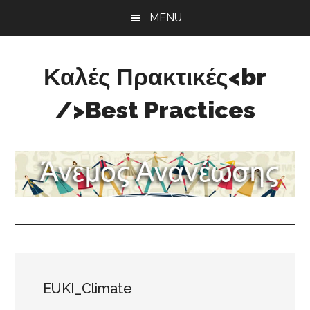
Skip
Skip
Skip
MENU
to
to
to
main
primary
footer
content
sidebar
Καλές Πρακτικές<br
/>Best Practices
Άνεμος
Ανανέωσης
EUKI_Climate