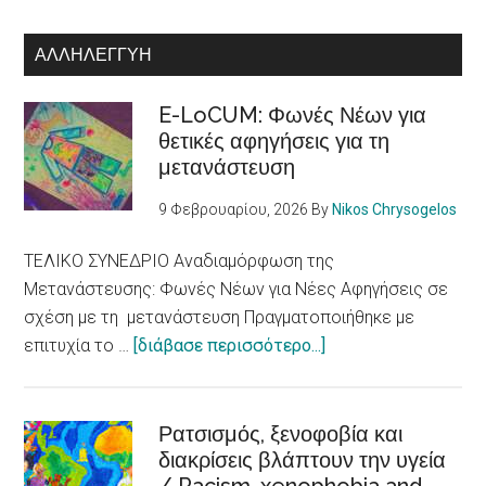
ΑΛΛΗΛΕΓΓΎΗ
E-LoCUM: Φωνές Νέων για
θετικές αφηγήσεις για τη
μετανάστευση
9 Φεβρουαρίου, 2026
By
Nikos Chrysogelos
ΤΕΛΙΚΟ ΣΥΝΕΔΡΙΟ Αναδιαμόρφωση της
Μετανάστευσης: Φωνές Νέων για Νέες Αφηγήσεις σε
σχέση με τη μετανάστευση Πραγματοποιήθηκε με
about
επιτυχία το …
[διάβασε περισσότερο...]
E-
LoCUM:
Φωνές
Ρατσισμός, ξενοφοβία και
διακρίσεις βλάπτουν την υγεία
Νέων
για