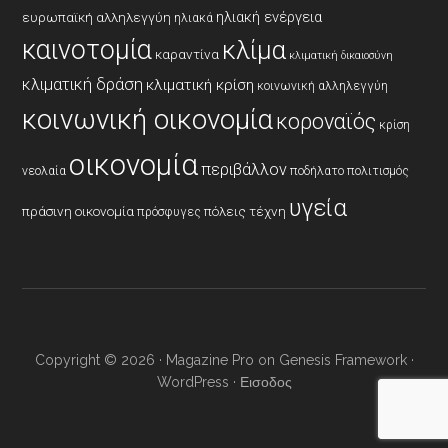
ηλιακή ενέργεια
ευρωπαϊκή αλληλεγγύη
ηλιακά
καινοτομία
κλίμα
καραντίνα
κλιματική δικαιοσύνη
κλιματική δράση
κλιματική κρίση
κοινωνική αλληλεγγύη
κοινωνική οικονομία
κοροναϊός
κρίση
οικονομία
περιβάλλον
νεολαία
ποδήλατο
πολιτισμός
υγεία
πράσινη οικονομία
πόλεις
τέχνη
πρόσφυγες
Copyright © 2026 ·
Magazine Pro
on
Genesis Framework
·
WordPress
·
Εισοδος