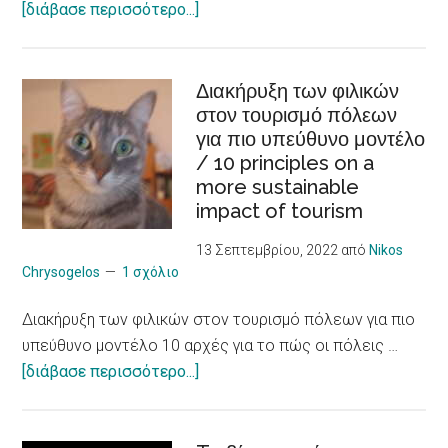
about
[διάβασε περισσότερο...]
economy
Δεξιότητες
and
κοινωνικής
innovation
επιχειρηματικότητας
Διακήρυξη των φιλικών
στον τουρισμό πόλεων
για
για πιο υπεύθυνο μοντέλο
νεαρούς
/ 10 principles on a
φροντιστές
more sustainable
ατόμων
impact of tourism
με
χρόνια
13 Σεπτεμβρίου, 2022
από
Nikos
προβλήματα
Chrysogelos
1 σχόλιο
υγείας
Διακήρυξη των φιλικών στον τουρισμό πόλεων για πιο
/
υπεύθυνο μοντέλο 10 αρχές για το πώς οι πόλεις …
Social
about
[διάβασε περισσότερο...]
Entrepreneurship
Διακήρυξη
Skills
των
to Young CAREgivers