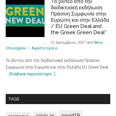
φιλικών
To βίντεο από την
of
διαδικτυακή εκδήλωση
στον
people
Πράσινη Συμφωνία στην
τουρισμό
with
Ευρώπη και στην Ελλάδα
πόλεων
chronic
/ EU Green Deal and
για
Illness
the Greek Green Deal”
πιο
υπεύθυνο
21 Δεκεμβρίου, 2021
από
Nikos
μοντέλο
Chrysogelos
Αφηστε σχολιο
/
To βίντεο από την διαδικτυακή εκδήλωση Πράσινη
10
Συμφωνία στην Ευρώπη και στην Ελλάδα EU Green Deal
principles
about
…
[διάβασε περισσότερο...]
on
To
a
βίντεο
more
από
sustainable
TAGS
την
impact
διαδικτυακή
of
εκδήλωση
tourism
covid19