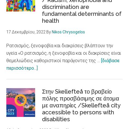
/ Racism, xenophobia and
discrimination are
θετικές
fundamental determinants of
αφηγήσεις
health
για
τη
17 Δεκεμβρίου, 2022
By
Nikos Chrysogelos
μετανάστευση
Ρατσισμός, ξενοφοβία και διακρίσεις βλάπτουν την
υγεία «Ο ρατσισμός, η ξενοφοβία και οι διακρίσεις είναι
θεμελιώδεις καθοριστικοί παράγοντες της …
[διάβασε
about
περισσότερο...]
Ρατσισμός,
ξενοφοβία
και
Στην Skellefteå το βραβείο
διακρίσεις
πόλης προσβάσιμης σε άτομα
με αναπηρίες /Skellefteå city
βλάπτουν
accessible to persons with
την
disabilities
υγεία
/