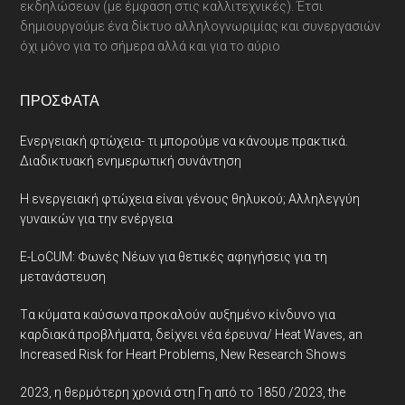
εκδηλώσεων (με έμφαση στις καλλιτεχνικές). Έτσι
δημιουργούμε ένα δίκτυο αλληλογνωριμίας και συνεργασιών
όχι μόνο για το σήμερα αλλά και για το αύριο
ΠΡΌΣΦΑΤΑ
Ενεργειακή φτώχεια- τι μπορούμε να κάνουμε πρακτικά.
Διαδικτυακή ενημερωτική συνάντηση
Η ενεργειακή φτώχεια είναι γένους θηλυκού; Αλληλεγγύη
γυναικών για την ενέργεια
E-LoCUM: Φωνές Νέων για θετικές αφηγήσεις για τη
μετανάστευση
Tα κύματα καύσωνα προκαλούν αυξημένο κίνδυνο για
καρδιακά προβλήματα, δείχνει νέα έρευνα/ Heat Waves, an
Increased Risk for Heart Problems, New Research Shows
2023, η θερμότερη χρονιά στη Γη από το 1850 /2023, the