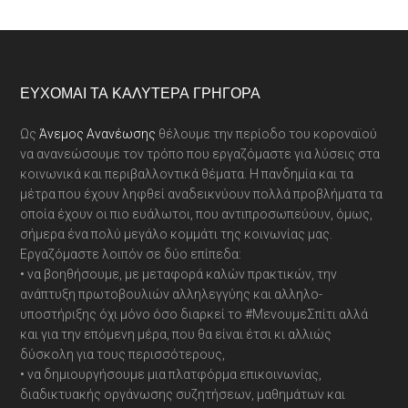
Footer
ΕΎΧΟΜΑΙ ΤΑ ΚΑΛΎΤΕΡΑ ΓΡΉΓΟΡΑ
Ως
Άνεμος Ανανέωσης
θέλουμε την περίοδο του κοροναϊού
να ανανεώσουμε τον τρόπο που εργαζόμαστε για λύσεις στα
κοινωνικά και περιβαλλοντικά θέματα. Η πανδημία και τα
μέτρα που έχουν ληφθεί αναδεικνύουν πολλά προβλήματα τα
οποία έχουν οι πιο ευάλωτοι, που αντιπροσωπεύουν, όμως,
σήμερα ένα πολύ μεγάλο κομμάτι της κοινωνίας μας.
Εργαζόμαστε λοιπόν σε δύο επίπεδα:
• να βοηθήσουμε, με μεταφορά καλών πρακτικών, την
ανάπτυξη πρωτοβουλιών αλληλεγγύης και αλληλο-
υποστήριξης όχι μόνο όσο διαρκεί το #ΜενουμεΣπίτι αλλά
και για την επόμενη μέρα, που θα είναι έτσι κι αλλιώς
δύσκολη για τους περισσότερους,
• να δημιουργήσουμε μια πλατφόρμα επικοινωνίας,
διαδικτυακής οργάνωσης συζητήσεων, μαθημάτων και