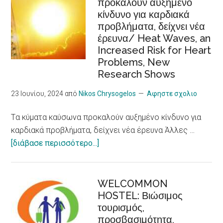
προκαλούν αυξημένο
/Recognition
κίνδυνο για καρδιακά
of
προβλήματα, δείχνει νέα
cooperatives
έρευνα/ Heat Waves, an
in
Increased Risk for Heart
the
Problems, New
European
Research Shows
Care
Strategy
23 Ιουνίου, 2024
από
Nikos Chrysogelos
Αφηστε σχολιο
package
Tα κύματα καύσωνα προκαλούν αυξημένο κίνδυνο για
καρδιακά προβλήματα, δείχνει νέα έρευνα Άλλες …
about
[διάβασε περισσότερο...]
Tα
κύματα
καύσωνα
WELCOMMON
HOSTEL: Βιώσιμος
προκαλούν
τουρισμός,
αυξημένο
προσβασιμότητα,
κίνδυνο