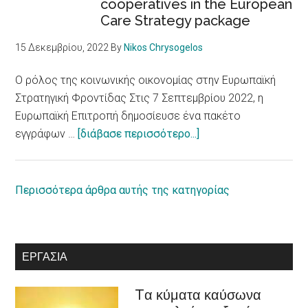
cooperatives in the European
ατόμων
Care Strategy package
με
αναπηρία
15 Δεκεμβρίου, 2022
By
Nikos Chrysogelos
/
European
Ο ρόλος της κοινωνικής οικονομίας στην Ευρωπαϊκή
Parliament
Στρατηγική Φροντίδας Στις 7 Σεπτεμβρίου 2022, η
adopts
Ευρωπαϊκή Επιτροπή δημοσίευσε ένα πακέτο
report
about
εγγράφων …
[διάβασε περισσότερο...]
on
Ο
equal
ρόλος
rights
της
Περισσότερα άρθρα αυτής της κατηγορίας
for
κοινωνικής
persons
οικονομίας
with
στην
ΕΡΓΑΣΊΑ
disabilities
Ευρωπαϊκή
Στρατηγική
Tα κύματα καύσωνα
Φροντίδας