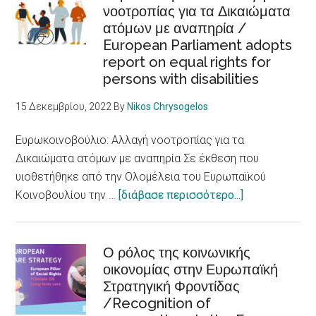
health
νοοτροπίας για τα Δικαιώματα
βραβείο
ατόμων με αναπηρία /
πόλης
European Parliament adopts
προσβάσιμης
report on equal rights for
σε
persons with disabilities
άτομα
με
15 Δεκεμβρίου, 2022
By
Nikos Chrysogelos
αναπηρίες
/Skellefteå
Ευρωκοινοβούλιο: Αλλαγή νοοτροπίας για τα
city
Δικαιώματα ατόμων με αναπηρία Σε έκθεση που
accessible
υιοθετήθηκε από την Ολομέλεια του Ευρωπαϊκού
to
about
Κοινοβουλίου την …
[διάβασε περισσότερο...]
persons
Ευρωκοινοβού
with
Αλλαγή
disabilities
νοοτροπίας
Ο ρόλος της κοινωνικής
οικονομίας στην Ευρωπαϊκή
για
Στρατηγική Φροντίδας
τα
/Recognition of
Δικαιώματα