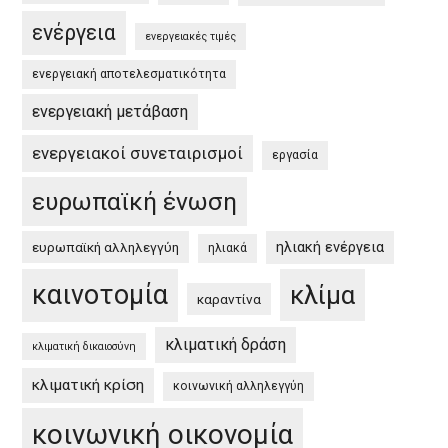
EU
ενέργεια
Green
ενεργειακές τιμές
Deal
ενεργειακή αποτελεσματικότητα
and
the
ενεργειακή μετάβαση
Greek
ενεργειακοί συνεταιρισμοί
εργασία
Green
Deal”
ευρωπαϊκή ένωση
ηλιακή ενέργεια
ευρωπαϊκή αλληλεγγύη
ηλιακά
καινοτομία
κλίμα
καραντίνα
κλιματική δράση
κλιματική δικαιοσύνη
κλιματική κρίση
κοινωνική αλληλεγγύη
κοινωνική οικονομία