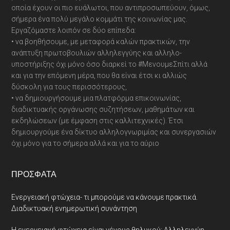
οποία έχουν οι πιο ευάλωτοι, που αντιπροσωπεύουν, όμως,
σήμερα ένα πολύ μεγάλο κομμάτι της κοινωνίας μας.
Εργαζόμαστε λοιπόν σε δύο επίπεδα:
• να βοηθήσουμε, με μεταφορά καλών πρακτικών, την
ανάπτυξη πρωτοβουλιών αλληλεγγύης και αλληλο-
υποστήριξης όχι μόνο όσο διαρκεί το #ΜενουμεΣπίτι αλλά
και για την επόμενη μέρα, που θα είναι έτσι κι αλλιώς
δύσκολη για τους περισσότερους,
• να δημιουργήσουμε μια πλατφόρμα επικοινωνίας,
διαδικτυακής οργάνωσης συζητήσεων, μαθημάτων και
εκδηλώσεων (με έμφαση στις καλλιτεχνικές). Έτσι
δημιουργούμε ένα δίκτυο αλληλογνωριμίας και συνεργασιών
όχι μόνο για το σήμερα αλλά και για το αύριο
ΠΡΌΣΦΑΤΑ
Ενεργειακή φτώχεια- τι μπορούμε να κάνουμε πρακτικά.
Διαδικτυακή ενημερωτική συνάντηση