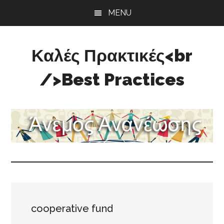
Skip
Skip
Skip
MENU
to
to
to
main
primary
footer
content
sidebar
Καλές Πρακτικές<br
/>Best Practices
Άνεμος
Ανανέωσης
cooperative fund