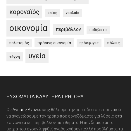
κοροναϊός
κρίση
νεολαία
οικονομία
περιβάλλον
ποδήλατο
πράσινη οικονομία
πόλεις
πολιτισμός
πρόσφυγες
υγεία
τέχνη
Footer
ΕΎΧΟΜΑΙ ΤΑ ΚΑΛΎΤΕΡΑ ΓΡΉΓΟΡΑ
Ως
Άνεμος Ανανέωσης
θέλουμε την περίοδο του κοροναϊού
να ανανεώσουμε τον τρόπο που εργαζόμαστε για λύσεις στα
κοινωνικά και περιβαλλοντικά θέματα. Η πανδημία και τα
μέτρα που έχουν ληφθεί αναδεικνύουν πολλά προβλήματα τα