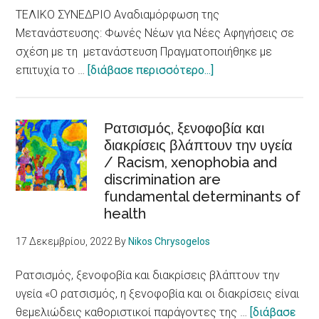
ΤΕΛΙΚΟ ΣΥΝΕΔΡΙΟ Αναδιαμόρφωση της
Μετανάστευσης: Φωνές Νέων για Νέες Αφηγήσεις σε
σχέση με τη μετανάστευση Πραγματοποιήθηκε με
about
επιτυχία το …
[διάβασε περισσότερο...]
E-
LoCUM:
Φωνές
Ρατσισμός, ξενοφοβία και
διακρίσεις βλάπτουν την υγεία
Νέων
/ Racism, xenophobia and
για
discrimination are
θετικές
fundamental determinants of
αφηγήσεις
health
για
τη
17 Δεκεμβρίου, 2022
By
Nikos Chrysogelos
μετανάστευση
Ρατσισμός, ξενοφοβία και διακρίσεις βλάπτουν την
υγεία «Ο ρατσισμός, η ξενοφοβία και οι διακρίσεις είναι
θεμελιώδεις καθοριστικοί παράγοντες της …
[διάβασε