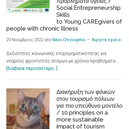
προβλήματα υγείας /
εργασιακή
Social Entrepreneurship
ένταξη
Skills
/Sustainable
to Young CAREgivers of
tourism,
people with chronic Illness
accessibility,
inclusiveness,
20 Νοεμβρίου, 2022
από
Nikos Chrysogelos
Αφηστε σχολιο
job
Δεξιότητες κοινωνικής επιχειρηματικότητας για
integration,
νεαρούς φροντιστές ατόμων με χρόνια προβλήματα …
social
about
[διάβασε περισσότερο...]
economy
Δεξιότητες
and
κοινωνικής
innovation
επιχειρηματικότητας
Διακήρυξη των φιλικών
στον τουρισμό πόλεων
για
για πιο υπεύθυνο μοντέλο
νεαρούς
/ 10 principles on a
φροντιστές
more sustainable
ατόμων
impact of tourism
με