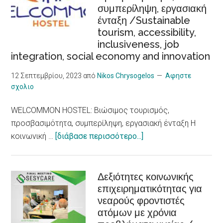
συμπερίληψη, εργασιακή
για
ένταξη /Sustainable
καρδιακά
tourism, accessibility,
προβλήματα,
inclusiveness, job
δείχνει
integration, social economy and innovation
νέα
έρευνα/
12 Σεπτεμβρίου, 2023
από
Nikos Chrysogelos
Αφηστε
σχολιο
Heat
Waves,
WELCOMMON HOSTEL: Βιώσιμος τουρισμός,
an
προσβασιμότητα, συμπερίληψη, εργασιακή ένταξη Η
Increased
about
κοινωνική …
[διάβασε περισσότερο...]
Risk
WELCOMMON
for
HOSTEL:
Heart
Βιώσιμος
Δεξιότητες κοινωνικής
Problems,
επιχειρηματικότητας για
τουρισμός,
New
νεαρούς φροντιστές
προσβασιμότητα,
Research
ατόμων με χρόνια
συμπερίληψη,
Shows