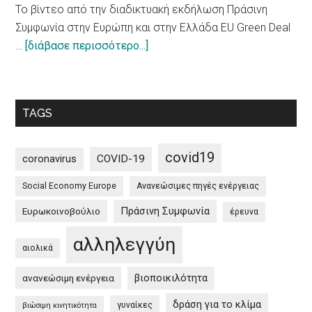
To βίντεο από την διαδικτυακή εκδήλωση Πράσινη
10
Συμφωνία στην Ευρώπη και στην Ελλάδα EU Green Deal
principles
about
…
[διάβασε περισσότερο...]
on
To
a
βίντεο
more
από
sustainable
TAGS
την
impact
διαδικτυακή
of
εκδήλωση
tourism
covid19
coronavirus
COVID-19
Πράσινη
Social Economy Europe
Ανανεώσιμες πηγές ενέργειας
Συμφωνία
στην
Πράσινη Συμφωνία
Ευρωκοινοβούλιο
έρευνα
Ευρώπη
αλληλεγγύη
και
αιολικά
στην
βιοποικιλότητα
ανανεώσιμη ενέργεια
Ελλάδα
/
δράση για το κλίμα
γυναίκες
βιώσιμη κινητικότητα