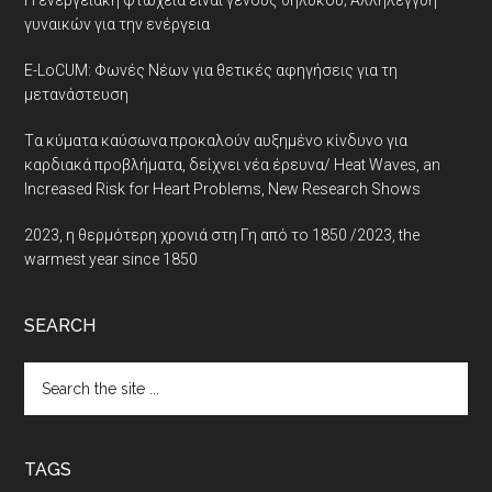
Η ενεργειακή φτώχεια είναι γένους θηλυκού; Αλληλεγγύη
γυναικών για την ενέργεια
E-LoCUM: Φωνές Νέων για θετικές αφηγήσεις για τη
μετανάστευση
Tα κύματα καύσωνα προκαλούν αυξημένο κίνδυνο για
καρδιακά προβλήματα, δείχνει νέα έρευνα/ Heat Waves, an
Increased Risk for Heart Problems, New Research Shows
2023, η θερμότερη χρονιά στη Γη από το 1850 /2023, the
warmest year since 1850
SEARCH
Search
the
site
...
TAGS