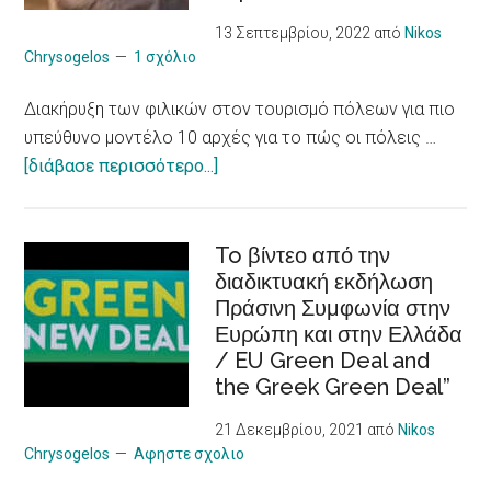
χρόνια
13 Σεπτεμβρίου, 2022
από
Nikos
προβλήματα
Chrysogelos
1 σχόλιο
υγείας
Διακήρυξη των φιλικών στον τουρισμό πόλεων για πιο
/
υπεύθυνο μοντέλο 10 αρχές για το πώς οι πόλεις …
Social
about
[διάβασε περισσότερο...]
Entrepreneurship
Διακήρυξη
Skills
των
to Young CAREgivers
φιλικών
To βίντεο από την
of
διαδικτυακή εκδήλωση
στον
people
Πράσινη Συμφωνία στην
τουρισμό
with
Ευρώπη και στην Ελλάδα
πόλεων
chronic
/ EU Green Deal and
για
Illness
the Greek Green Deal”
πιο
υπεύθυνο
21 Δεκεμβρίου, 2021
από
Nikos
μοντέλο
Chrysogelos
Αφηστε σχολιο
/