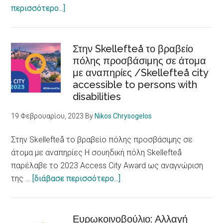
about
περισσότερο...]
Ρατσισμός,
ξενοφοβία
και
Στην Skellefteå το βραβείο
διακρίσεις
πόλης προσβάσιμης σε άτομα
με αναπηρίες /Skellefteå city
βλάπτουν
accessible to persons with
την
disabilities
υγεία
/
19 Φεβρουαρίου, 2023
By
Nikos Chrysogelos
Racism,
xenophobia
Στην Skellefteå το βραβείο πόλης προσβάσιμης σε
and
άτομα με αναπηρίες Η σουηδική πόλη Skellefteå
discrimination
παρέλαβε το 2023 Access City Award ως αναγνώριση
are
about
της …
[διάβασε περισσότερο...]
fundamental
Στην
determinants
Skellefteå
of
το
Ευρωκοινοβούλιο: Αλλαγή