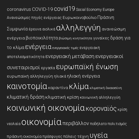
covid19
coronavirus
COVID-19
Social Economy Europe
Πράσινη
Ευρωκοινοβούλιο
Ανανεώσιμες πηγές ενέργειας
αλληλεγγύη
Συμφωνία
ανανεώσιμη
έρευνα
αιολικά
βιοποικιλότητα
δράση για
ενέργεια
γυναίκες
βιώσιμη κινητικότητα
ενέργεια
το κλίμα
ενεργειακή
ενεργειακές τιμές
ενεργειακοί
ενεργειακή μετάβαση
αποτελεσματικότητα
ευρωπαϊκή ένωση
συνεταιρισμοί
εργασία
ηλιακή ενέργεια
ευρωπαϊκή αλληλεγγύη
ηλιακά
καινοτομία
κλίμα
καραντίνα
κλιματική δικαιοσύνη
κλιματική δράση
κλιματική κρίση
κοινωνική αλληλεγγύη
κοινωνική οικονομία
κοροναϊός
κρίση
οικονομία
περιβάλλον
νεολαία
ποδήλατο
πολιτισμός
υγεία
πράσινη οικονομία
πόλεις
τέχνη
πρόσφυγες