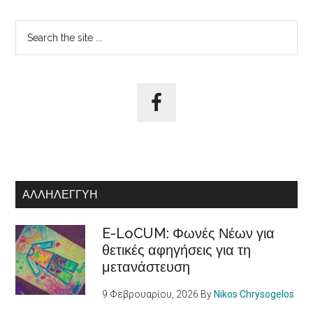
Αρχική
Search
the
Πλευρική
site
Στήλη
...
ΑΛΛΗΛΕΓΓΎΗ
E-LoCUM: Φωνές Νέων για
θετικές αφηγήσεις για τη
μετανάστευση
9 Φεβρουαρίου, 2026
By
Nikos Chrysogelos