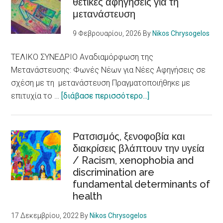
θετικές αφηγήσεις για τη
μετανάστευση
9 Φεβρουαρίου, 2026
By
Nikos Chrysogelos
ΤΕΛΙΚΟ ΣΥΝΕΔΡΙΟ Αναδιαμόρφωση της
Μετανάστευσης: Φωνές Νέων για Νέες Αφηγήσεις σε
σχέση με τη μετανάστευση Πραγματοποιήθηκε με
about
επιτυχία το …
[διάβασε περισσότερο...]
E-
LoCUM:
Φωνές
Ρατσισμός, ξενοφοβία και
διακρίσεις βλάπτουν την υγεία
Νέων
/ Racism, xenophobia and
για
discrimination are
θετικές
fundamental determinants of
αφηγήσεις
health
για
τη
17 Δεκεμβρίου, 2022
By
Nikos Chrysogelos