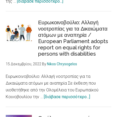
about
της …
[διάβασε περισσότερο...]
fundamental
Στην
determinants
Skellefteå
of
το
Ευρωκοινοβούλιο: Αλλαγή
health
νοοτροπίας για τα Δικαιώματα
βραβείο
ατόμων με αναπηρία /
πόλης
European Parliament adopts
προσβάσιμης
report on equal rights for
σε
persons with disabilities
άτομα
με
15 Δεκεμβρίου, 2022
By
Nikos Chrysogelos
αναπηρίες
/Skellefteå
Ευρωκοινοβούλιο: Αλλαγή νοοτροπίας για τα
city
Δικαιώματα ατόμων με αναπηρία Σε έκθεση που
accessible
υιοθετήθηκε από την Ολομέλεια του Ευρωπαϊκού
to
about
Κοινοβουλίου την …
[διάβασε περισσότερο...]
persons
Ευρωκοινοβού
with
Αλλαγή
disabilities
νοοτροπίας