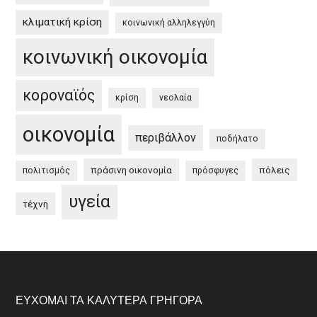
κλιματική κρίση
κοινωνική αλληλεγγύη
κοινωνική οικονομία
κοροναϊός
κρίση
νεολαία
οικονομία
περιβάλλον
ποδήλατο
πράσινη οικονομία
πόλεις
πολιτισμός
πρόσφυγες
υγεία
τέχνη
Footer
ΕΎΧΟΜΑΙ ΤΑ ΚΑΛΎΤΕΡΑ ΓΡΉΓΟΡΑ