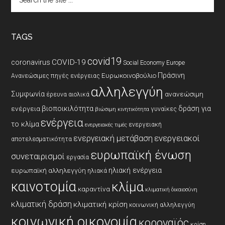
the
site
...
TAGS
covid19
coronavirus
COVID-19
Social Economy Europe
Πράσινη
Ευρωκοινοβούλιο
Ανανεώσιμες πηγές ενέργειας
αλληλεγγύη
Συμφωνία
ανανεώσιμη
έρευνα
αιολικά
βιοποικιλότητα
δράση για
ενέργεια
γυναίκες
βιώσιμη κινητικότητα
ενέργεια
το κλίμα
ενεργειακή
ενεργειακές τιμές
ενεργειακοί
ενεργειακή μετάβαση
αποτελεσματικότητα
ευρωπαϊκή ένωση
συνεταιρισμοί
εργασία
ηλιακή ενέργεια
ευρωπαϊκή αλληλεγγύη
ηλιακά
καινοτομία
κλίμα
καραντίνα
κλιματική δικαιοσύνη
κλιματική δράση
κλιματική κρίση
κοινωνική αλληλεγγύη
κοινωνική οικονομία
κοροναϊός
κρίση