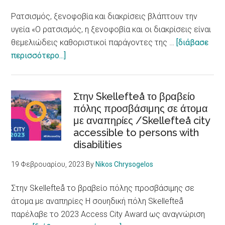
μετανάστευση
Ρατσισμός, ξενοφοβία και διακρίσεις βλάπτουν την
υγεία «Ο ρατσισμός, η ξενοφοβία και οι διακρίσεις είναι
θεμελιώδεις καθοριστικοί παράγοντες της …
[διάβασε
about
περισσότερο...]
Ρατσισμός,
ξενοφοβία
και
Στην Skellefteå το βραβείο
διακρίσεις
πόλης προσβάσιμης σε άτομα
με αναπηρίες /Skellefteå city
βλάπτουν
accessible to persons with
την
disabilities
υγεία
/
19 Φεβρουαρίου, 2023
By
Nikos Chrysogelos
Racism,
xenophobia
Στην Skellefteå το βραβείο πόλης προσβάσιμης σε
and
άτομα με αναπηρίες Η σουηδική πόλη Skellefteå
discrimination
παρέλαβε το 2023 Access City Award ως αναγνώριση
are