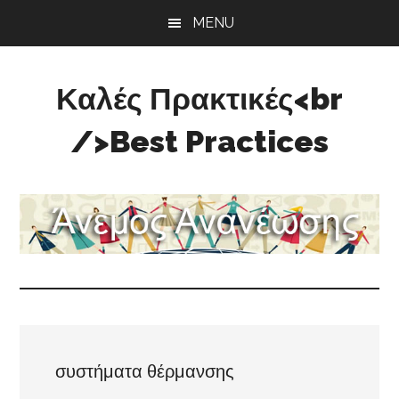
Skip
Skip
Skip
MENU
to
to
to
main
primary
footer
content
sidebar
Καλές Πρακτικές<br
/>Best Practices
Άνεμος
Ανανέωσης
συστήματα θέρμανσης