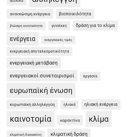
αιολικά
στην
βιοποικιλότητα
ανανεώσιμη ενέργεια
Ελλάδα
/
δράση για το κλίμα
γυναίκες
βιώσιμη κινητικότητα
EU
ενέργεια
Green
ενεργειακές τιμές
Deal
ενεργειακή αποτελεσματικότητα
and
the
ενεργειακή μετάβαση
Greek
ενεργειακοί συνεταιρισμοί
εργασία
Green
Deal”
ευρωπαϊκή ένωση
ηλιακή ενέργεια
ευρωπαϊκή αλληλεγγύη
ηλιακά
καινοτομία
κλίμα
καραντίνα
κλιματική δράση
κλιματική δικαιοσύνη