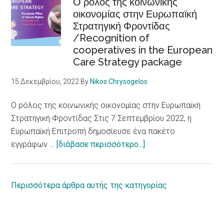
Ο ρόλος της κοινωνικής
οικονομίας στην Ευρωπαϊκή
για
Στρατηγική Φροντίδας
τα
/Recognition of
Δικαιώματα
cooperatives in the European
ατόμων
Care Strategy package
με
αναπηρία
15 Δεκεμβρίου, 2022
By
Nikos Chrysogelos
/
European
Ο ρόλος της κοινωνικής οικονομίας στην Ευρωπαϊκή
Parliament
Στρατηγική Φροντίδας Στις 7 Σεπτεμβρίου 2022, η
adopts
Ευρωπαϊκή Επιτροπή δημοσίευσε ένα πακέτο
report
about
εγγράφων …
[διάβασε περισσότερο...]
on
Ο
equal
ρόλος
rights
της
Περισσότερα άρθρα αυτής της κατηγορίας
for
κοινωνικής
persons
οικονομίας
with
στην