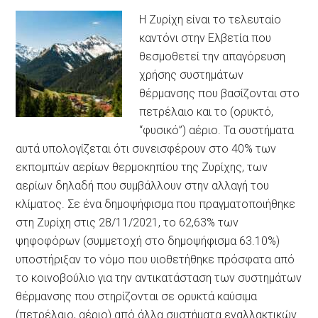
Η Ζυρίχη είναι το τελευταίο
καντόνι στην Ελβετία που
θεσμοθετεί την απαγόρευση
χρήσης συστημάτων
θέρμανσης που βασίζονται στο
πετρέλαιο και το (ορυκτό,
“φυσικό”) αέριο. Τα συστήματα
αυτά υπολογίζεται ότι συνεισφέρουν στο 40% των
εκπομπών αερίων θερμοκηπίου της Ζυρίχης, των
αερίων δηλαδή που συμβάλλουν στην αλλαγή του
κλίματος. Σε ένα δημοψήφισμα που πραγματοποιήθηκε
στη Ζυρίχη στις 28/11/2021, το 62,63% των
ψηφοφόρων (συμμετοχή στο δημοψήφισμα 63.10%)
υποστήριξαν το νόμο που υιοθετήθηκε πρόσφατα από
το κοινοβούλιο για την αντικατάσταση των συστημάτων
θέρμανσης που στηρίζονται σε ορυκτά καύσιμα
(πετρέλαιο, αέριο) από άλλα συστήματα εναλλακτικών