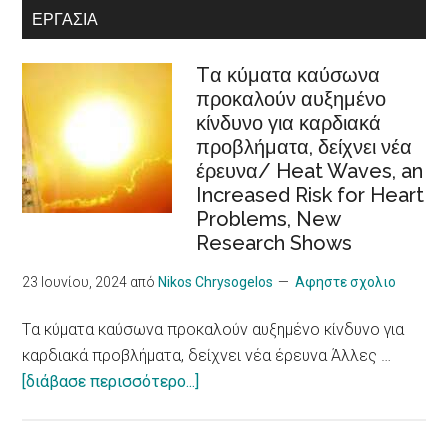
ΕΡΓΑΣΊΑ
disabilities
Ευρωπαϊκή
Στρατηγική
Tα κύματα καύσωνα
Φροντίδας
προκαλούν αυξημένο
/Recognition
κίνδυνο για καρδιακά
of
προβλήματα, δείχνει νέα
cooperatives
έρευνα/ Heat Waves, an
in
Increased Risk for Heart
the
Problems, New
European
Research Shows
Care
Strategy
23 Ιουνίου, 2024
από
Nikos Chrysogelos
Αφηστε σχολιο
package
Tα κύματα καύσωνα προκαλούν αυξημένο κίνδυνο για
καρδιακά προβλήματα, δείχνει νέα έρευνα Άλλες …
about
[διάβασε περισσότερο...]
Tα
κύματα