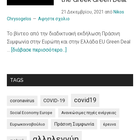
πιο
υπεύθυνο
21 Δεκεμβρίου, 2021
από
Nikos
μοντέλο
Chrysogelos
Αφηστε σχολιο
/
To βίντεο από την διαδικτυακή εκδήλωση Πράσινη
10
Συμφωνία στην Ευρώπη και στην Ελλάδα EU Green Deal
principles
about
…
[διάβασε περισσότερο...]
on
To
a
βίντεο
more
από
sustainable
TAGS
την
impact
διαδικτυακή
of
εκδήλωση
tourism
covid19
coronavirus
COVID-19
Πράσινη
Social Economy Europe
Ανανεώσιμες πηγές ενέργειας
Συμφωνία
στην
Πράσινη Συμφωνία
Ευρωκοινοβούλιο
έρευνα
Ευρώπη
αλληλεγγύη
και