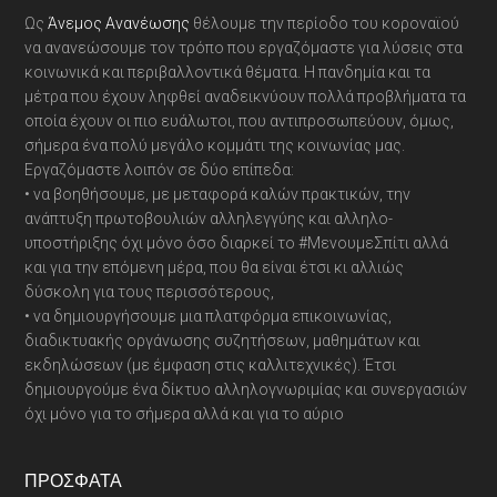
Ως
Άνεμος Ανανέωσης
θέλουμε την περίοδο του κοροναϊού
να ανανεώσουμε τον τρόπο που εργαζόμαστε για λύσεις στα
κοινωνικά και περιβαλλοντικά θέματα. Η πανδημία και τα
μέτρα που έχουν ληφθεί αναδεικνύουν πολλά προβλήματα τα
οποία έχουν οι πιο ευάλωτοι, που αντιπροσωπεύουν, όμως,
σήμερα ένα πολύ μεγάλο κομμάτι της κοινωνίας μας.
Εργαζόμαστε λοιπόν σε δύο επίπεδα:
• να βοηθήσουμε, με μεταφορά καλών πρακτικών, την
ανάπτυξη πρωτοβουλιών αλληλεγγύης και αλληλο-
υποστήριξης όχι μόνο όσο διαρκεί το #ΜενουμεΣπίτι αλλά
και για την επόμενη μέρα, που θα είναι έτσι κι αλλιώς
δύσκολη για τους περισσότερους,
• να δημιουργήσουμε μια πλατφόρμα επικοινωνίας,
διαδικτυακής οργάνωσης συζητήσεων, μαθημάτων και
εκδηλώσεων (με έμφαση στις καλλιτεχνικές). Έτσι
δημιουργούμε ένα δίκτυο αλληλογνωριμίας και συνεργασιών
όχι μόνο για το σήμερα αλλά και για το αύριο
ΠΡΌΣΦΑΤΑ