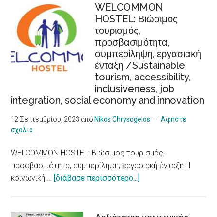
καύσωνα
WELCOMMON
HOSTEL: Βιώσιμος
προκαλούν
τουρισμός,
αυξημένο
προσβασιμότητα,
κίνδυνο
συμπερίληψη, εργασιακή
για
ένταξη /Sustainable
καρδιακά
tourism, accessibility,
προβλήματα,
inclusiveness, job
δείχνει
integration, social economy and innovation
νέα
έρευνα/
12 Σεπτεμβρίου, 2023
από
Nikos Chrysogelos
Αφηστε
σχολιο
Heat
Waves,
WELCOMMON HOSTEL: Βιώσιμος τουρισμός,
an
προσβασιμότητα, συμπερίληψη, εργασιακή ένταξη Η
Increased
about
κοινωνική …
[διάβασε περισσότερο...]
Risk
WELCOMMON
for
HOSTEL:
Heart
Βιώσιμος