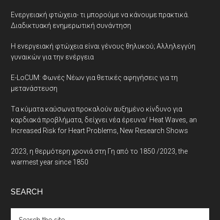
Ενεργειακή φτώχεια- τι μπορούμε να κάνουμε πρακτικά.
Διαδικτυακή ενημερωτική συνάντηση
Η ενεργειακή φτώχεια είναι γένους θηλυκού; Αλληλεγγύη
γυναικών για την ενέργεια
E-LoCUM: Φωνές Νέων για θετικές αφηγήσεις για τη
μετανάστευση
Tα κύματα καύσωνα προκαλούν αυξημένο κίνδυνο για
καρδιακά προβλήματα, δείχνει νέα έρευνα/ Heat Waves, an
Increased Risk for Heart Problems, New Research Shows
2023, η θερμότερη χρονιά στη Γη από το 1850 /2023, the
warmest year since 1850
SEARCH
Search