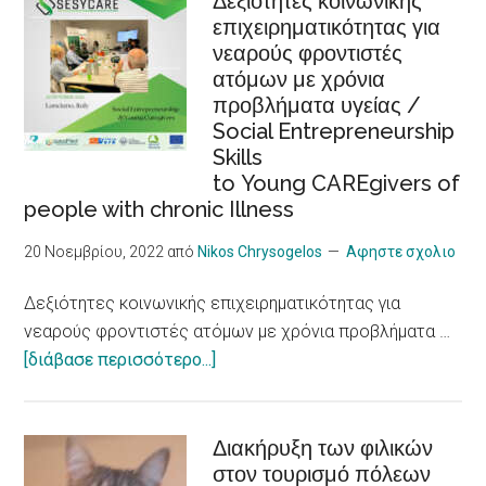
Δεξιότητες κοινωνικής
Problems,
επιχειρηματικότητας για
τουρισμός,
New
νεαρούς φροντιστές
προσβασιμότητα,
Research
ατόμων με χρόνια
συμπερίληψη,
Shows
προβλήματα υγείας /
εργασιακή
Social Entrepreneurship
ένταξη
Skills
/Sustainable
to Young CAREgivers of
tourism,
people with chronic Illness
accessibility,
inclusiveness,
20 Νοεμβρίου, 2022
από
Nikos Chrysogelos
Αφηστε σχολιο
job
Δεξιότητες κοινωνικής επιχειρηματικότητας για
integration,
νεαρούς φροντιστές ατόμων με χρόνια προβλήματα …
social
about
[διάβασε περισσότερο...]
economy
Δεξιότητες
and
κοινωνικής
innovation
επιχειρηματικότητας
Διακήρυξη των φιλικών
στον τουρισμό πόλεων
για