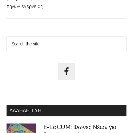
πηγών ενέργειας.
Αρχική
Search
the
Πλευρική
site
Στήλη
...
ΑΛΛΗΛΕΓΓΎΗ
E-LoCUM: Φωνές Νέων για