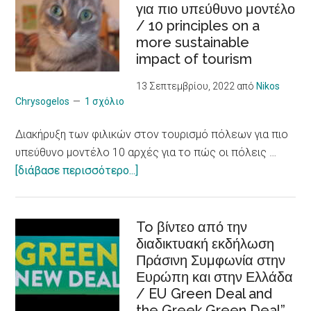
για πιο υπεύθυνο μοντέλο
νεαρούς
/ 10 principles on a
φροντιστές
more sustainable
ατόμων
impact of tourism
με
χρόνια
13 Σεπτεμβρίου, 2022
από
Nikos
προβλήματα
Chrysogelos
1 σχόλιο
υγείας
Διακήρυξη των φιλικών στον τουρισμό πόλεων για πιο
/
υπεύθυνο μοντέλο 10 αρχές για το πώς οι πόλεις …
Social
about
[διάβασε περισσότερο...]
Entrepreneurship
Διακήρυξη
Skills
των
to Young CAREgivers
φιλικών
To βίντεο από την
of
διαδικτυακή εκδήλωση
στον
people
Πράσινη Συμφωνία στην
τουρισμό
with
Ευρώπη και στην Ελλάδα
πόλεων
chronic
/ EU Green Deal and
για
Illness
the Greek Green Deal”