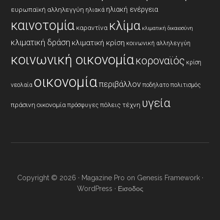
ηλιακή ενέργεια
ευρωπαϊκή αλληλεγγύη
ηλιακά
καινοτομία
κλίμα
καραντίνα
κλιματική δικαιοσύνη
κλιματική δράση
κλιματική κρίση
κοινωνική αλληλεγγύη
κοινωνική οικονομία
κοροναϊός
κρίση
οικονομία
περιβάλλον
νεολαία
ποδήλατο
πολιτισμός
υγεία
πράσινη οικονομία
πόλεις
τέχνη
πρόσφυγες
Copyright © 2026 ·
Magazine Pro
on
Genesis Framework
·
WordPress
·
Εισοδος