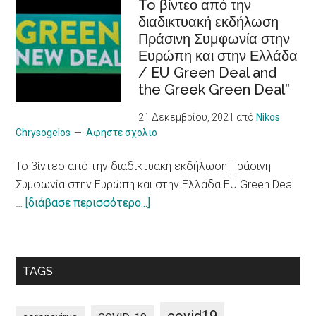
φιλικών
To βίντεο από την
of
διαδικτυακή εκδήλωση
στον
people
Πράσινη Συμφωνία στην
τουρισμό
with
Ευρώπη και στην Ελλάδα
πόλεων
chronic
/ EU Green Deal and
για
Illness
the Greek Green Deal”
πιο
υπεύθυνο
21 Δεκεμβρίου, 2021
από
Nikos
μοντέλο
Chrysogelos
Αφηστε σχολιο
/
To βίντεο από την διαδικτυακή εκδήλωση Πράσινη
10
Συμφωνία στην Ευρώπη και στην Ελλάδα EU Green Deal
principles
about
…
[διάβασε περισσότερο...]
on
To
a
βίντεο
more
από
sustainable
TAGS
την
impact
διαδικτυακή
of
εκδήλωση
tourism