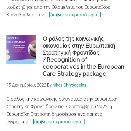
accessible
υιοθετήθηκε από την Ολομέλεια του Ευρωπαϊκού
to
about
Κοινοβουλίου την …
[διάβασε περισσότερο...]
persons
Ευρωκοινοβού
with
Αλλαγή
disabilities
νοοτροπίας
Ο ρόλος της κοινωνικής
οικονομίας στην Ευρωπαϊκή
για
Στρατηγική Φροντίδας
τα
/Recognition of
Δικαιώματα
cooperatives in the European
ατόμων
Care Strategy package
με
αναπηρία
15 Δεκεμβρίου, 2022
By
Nikos Chrysogelos
/
European
Ο ρόλος της κοινωνικής οικονομίας στην Ευρωπαϊκή
Parliament
Στρατηγική Φροντίδας Στις 7 Σεπτεμβρίου 2022, η
adopts
Ευρωπαϊκή Επιτροπή δημοσίευσε ένα πακέτο
report
about
εγγράφων …
[διάβασε περισσότερο...]
on
Ο