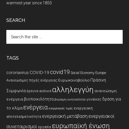
warmest year since 1850
SEARCH
Search
the
site
...
TAGS
covid19
coronavirus
COVID-19
Social Economy Europe
Πράσινη
Ευρωκοινοβούλιο
Ανανεώσιμες πηγές ενέργειας
αλληλεγγύη
Συμφωνία
ανανεώσιμη
έρευνα
αιολικά
βιοποικιλότητα
δράση για
ενέργεια
γυναίκες
βιώσιμη κινητικότητα
ενέργεια
το κλίμα
ενεργειακή
ενεργειακές τιμές
ενεργειακοί
ενεργειακή μετάβαση
αποτελεσματικότητα
ευρωπαϊκή ένωση
συνεταιρισμοί
εργασία