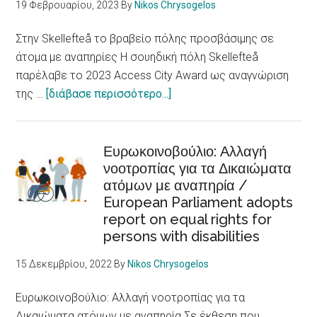
19 Φεβρουαρίου, 2023
By
Nikos Chrysogelos
Racism,
xenophobia
Στην Skellefteå το βραβείο πόλης προσβάσιμης σε
and
άτομα με αναπηρίες Η σουηδική πόλη Skellefteå
discrimination
παρέλαβε το 2023 Access City Award ως αναγνώριση
are
about
της …
[διάβασε περισσότερο...]
fundamental
Στην
determinants
Skellefteå
of
το
Ευρωκοινοβούλιο: Αλλαγή
health
νοοτροπίας για τα Δικαιώματα
βραβείο
ατόμων με αναπηρία /
πόλης
European Parliament adopts
προσβάσιμης
report on equal rights for
σε
persons with disabilities
άτομα
με
15 Δεκεμβρίου, 2022
By
Nikos Chrysogelos
αναπηρίες
/Skellefteå
Ευρωκοινοβούλιο: Αλλαγή νοοτροπίας για τα
city
Δικαιώματα ατόμων με αναπηρία Σε έκθεση που