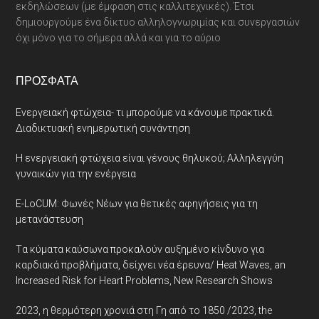
εκδηλώσεων (με έμφαση στις καλλιτεχνικές). Έτσι
δημιουργούμε ένα δίκτυο αλληλογνωριμίας και συνεργασιών
όχι μόνο για το σήμερα αλλά και για το αύριο
ΠΡΌΣΦΑΤΑ
Ενεργειακή φτώχεια- τι μπορούμε να κάνουμε πρακτικά.
Διαδικτυακή ενημερωτική συνάντηση
Η ενεργειακή φτώχεια είναι γένους θηλυκού; Αλληλεγγύη
γυναικών για την ενέργεια
E-LoCUM: Φωνές Νέων για θετικές αφηγήσεις για τη
μετανάστευση
Tα κύματα καύσωνα προκαλούν αυξημένο κίνδυνο για
καρδιακά προβλήματα, δείχνει νέα έρευνα/ Heat Waves, an
Increased Risk for Heart Problems, New Research Shows
2023, η θερμότερη χρονιά στη Γη από το 1850 /2023, the