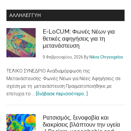
ΑΛΛΗΛΕΓΓΎΗ
E-LoCUM: Φωνές Νέων για
θετικές αφηγήσεις για τη
μετανάστευση
9 Φεβρουαρίου, 2026
By
Nikos Chrysogelos
ΤΕΛΙΚΟ ΣΥΝΕΔΡΙΟ Αναδιαμόρφωση της
Μετανάστευσης: Φωνές Νέων για Νέες Αφηγήσεις σε
σχέση με τη μετανάστευση Πραγματοποιήθηκε με
about
επιτυχία το …
[διάβασε περισσότερο...]
E-
LoCUM:
Φωνές
Ρατσισμός, ξενοφοβία και
διακρίσεις βλάπτουν την υγεία
Νέων