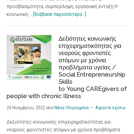
an
προσβασιμότητα, συμπερίληψη, εργασιακή ένταξη Η
Increased
about
κοινωνική …
[διάβασε περισσότερο...]
Risk
WELCOMMON
for
HOSTEL:
Heart
Βιώσιμος
Δεξιότητες κοινωνικής
Problems,
επιχειρηματικότητας για
τουρισμός,
New
νεαρούς φροντιστές
προσβασιμότητα,
Research
ατόμων με χρόνια
συμπερίληψη,
Shows
προβλήματα υγείας /
εργασιακή
Social Entrepreneurship
ένταξη
Skills
/Sustainable
to Young CAREgivers of
tourism,
people with chronic Illness
accessibility,
inclusiveness,
20 Νοεμβρίου, 2022
από
Nikos Chrysogelos
Αφηστε σχολιο
job
Δεξιότητες κοινωνικής επιχειρηματικότητας για
integration,
νεαρούς φροντιστές ατόμων με χρόνια προβλήματα …
social