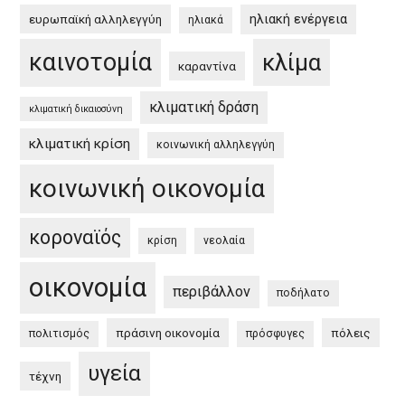
ηλιακή ενέργεια
ευρωπαϊκή αλληλεγγύη
ηλιακά
καινοτομία
κλίμα
καραντίνα
κλιματική δράση
κλιματική δικαιοσύνη
κλιματική κρίση
κοινωνική αλληλεγγύη
κοινωνική οικονομία
κοροναϊός
κρίση
νεολαία
οικονομία
περιβάλλον
ποδήλατο
πράσινη οικονομία
πόλεις
πολιτισμός
πρόσφυγες
υγεία
τέχνη