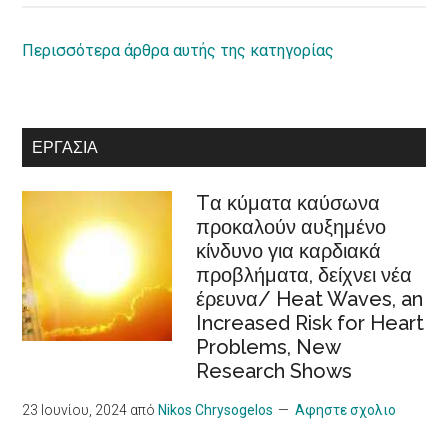
equal
ρόλος
rights
της
Περισσότερα άρθρα αυτής της κατηγορίας
for
κοινωνικής
persons
οικονομίας
with
στην
ΕΡΓΑΣΊΑ
disabilities
Ευρωπαϊκή
Στρατηγική
Tα κύματα καύσωνα
Φροντίδας
προκαλούν αυξημένο
/Recognition
κίνδυνο για καρδιακά
of
προβλήματα, δείχνει νέα
cooperatives
έρευνα/ Heat Waves, an
in
Increased Risk for Heart
the
Problems, New
European
Research Shows
Care
Strategy
23 Ιουνίου, 2024
από
Nikos Chrysogelos
Αφηστε σχολιο
package