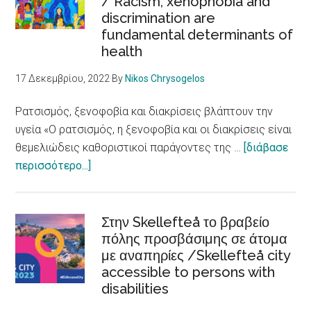
/ Racism, xenophobia and
για
discrimination are
θετικές
fundamental determinants of
αφηγήσεις
health
για
τη
17 Δεκεμβρίου, 2022
By
Nikos Chrysogelos
μετανάστευση
Ρατσισμός, ξενοφοβία και διακρίσεις βλάπτουν την
υγεία «Ο ρατσισμός, η ξενοφοβία και οι διακρίσεις είναι
θεμελιώδεις καθοριστικοί παράγοντες της …
[διάβασε
about
περισσότερο...]
Ρατσισμός,
ξενοφοβία
και
Στην Skellefteå το βραβείο
διακρίσεις
πόλης προσβάσιμης σε άτομα
με αναπηρίες /Skellefteå city
βλάπτουν
accessible to persons with
την
disabilities
υγεία
/