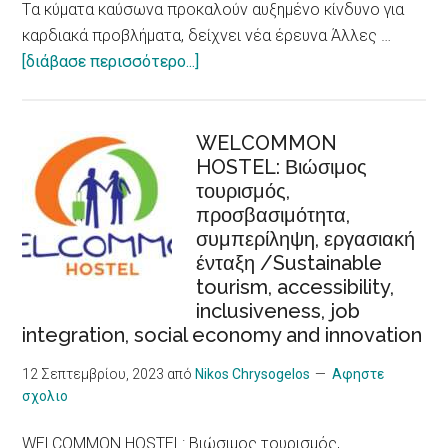
Tα κύματα καύσωνα προκαλούν αυξημένο κίνδυνο για
καρδιακά προβλήματα, δείχνει νέα έρευνα Άλλες …
about
[διάβασε περισσότερο...]
Tα
κύματα
καύσωνα
WELCOMMON
HOSTEL: Βιώσιμος
προκαλούν
τουρισμός,
αυξημένο
προσβασιμότητα,
κίνδυνο
συμπερίληψη, εργασιακή
για
ένταξη /Sustainable
καρδιακά
tourism, accessibility,
προβλήματα,
inclusiveness, job
δείχνει
integration, social economy and innovation
νέα
έρευνα/
12 Σεπτεμβρίου, 2023
από
Nikos Chrysogelos
Αφηστε
σχολιο
Heat
Waves,
WELCOMMON HOSTEL: Βιώσιμος τουρισμός,