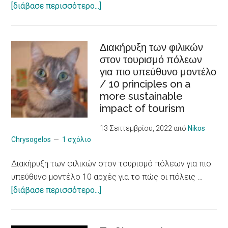
about
[διάβασε περισσότερο...]
economy
Δεξιότητες
and
κοινωνικής
innovation
επιχειρηματικότητας
Διακήρυξη των φιλικών
στον τουρισμό πόλεων
για
για πιο υπεύθυνο μοντέλο
νεαρούς
/ 10 principles on a
φροντιστές
more sustainable
ατόμων
impact of tourism
με
χρόνια
13 Σεπτεμβρίου, 2022
από
Nikos
προβλήματα
Chrysogelos
1 σχόλιο
υγείας
Διακήρυξη των φιλικών στον τουρισμό πόλεων για πιο
/
υπεύθυνο μοντέλο 10 αρχές για το πώς οι πόλεις …
Social
about
[διάβασε περισσότερο...]
Entrepreneurship
Διακήρυξη
Skills
των
to Young CAREgivers