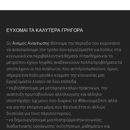
Footer
ΕΎΧΟΜΑΙ ΤΑ ΚΑΛΎΤΕΡΑ ΓΡΉΓΟΡΑ
Ως
Άνεμος Ανανέωσης
θέλουμε την περίοδο του κοροναϊού
να ανανεώσουμε τον τρόπο που εργαζόμαστε για λύσεις στα
κοινωνικά και περιβαλλοντικά θέματα. Η πανδημία και τα
μέτρα που έχουν ληφθεί αναδεικνύουν πολλά προβλήματα τα
οποία έχουν οι πιο ευάλωτοι, που αντιπροσωπεύουν, όμως,
σήμερα ένα πολύ μεγάλο κομμάτι της κοινωνίας μας.
Εργαζόμαστε λοιπόν σε δύο επίπεδα:
• να βοηθήσουμε, με μεταφορά καλών πρακτικών, την
ανάπτυξη πρωτοβουλιών αλληλεγγύης και αλληλο-
υποστήριξης όχι μόνο όσο διαρκεί το #ΜενουμεΣπίτι αλλά
και για την επόμενη μέρα, που θα είναι έτσι κι αλλιώς
δύσκολη για τους περισσότερους,
• να δημιουργήσουμε μια πλατφόρμα επικοινωνίας,
διαδικτυακής οργάνωσης συζητήσεων, μαθημάτων και