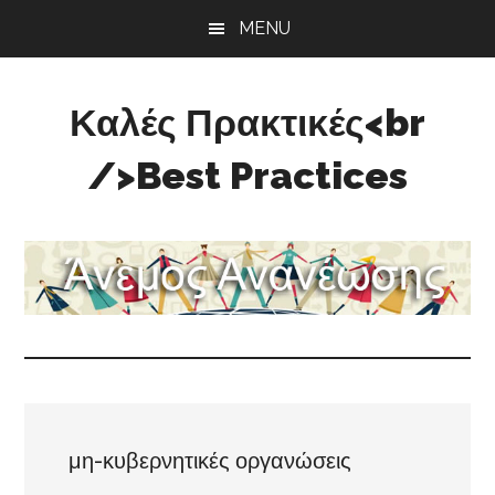
Skip
Skip
Skip
MENU
to
to
to
main
primary
footer
content
sidebar
Καλές Πρακτικές<br
/>Best Practices
Άνεμος
Ανανέωσης
μη-κυβερνητικές οργανώσεις