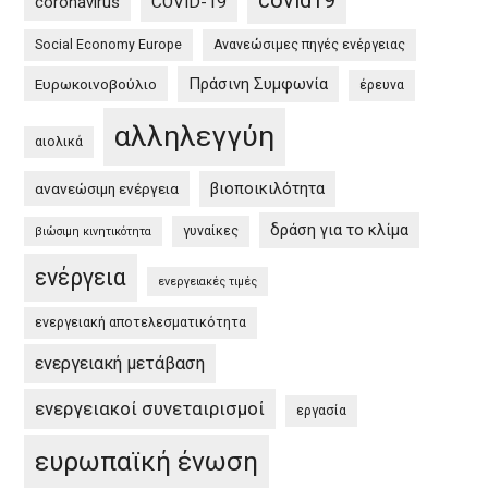
covid19
coronavirus
COVID-19
Πράσινη
Social Economy Europe
Ανανεώσιμες πηγές ενέργειας
Συμφωνία
στην
Πράσινη Συμφωνία
Ευρωκοινοβούλιο
έρευνα
Ευρώπη
αλληλεγγύη
και
αιολικά
στην
βιοποικιλότητα
ανανεώσιμη ενέργεια
Ελλάδα
/
δράση για το κλίμα
γυναίκες
βιώσιμη κινητικότητα
EU
ενέργεια
Green
ενεργειακές τιμές
Deal
ενεργειακή αποτελεσματικότητα
and
the
ενεργειακή μετάβαση
Greek
ενεργειακοί συνεταιρισμοί
εργασία
Green
Deal”
ευρωπαϊκή ένωση