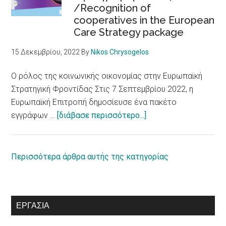
/Recognition of
Δικαιώματα
cooperatives in the European
ατόμων
Care Strategy package
με
αναπηρία
15 Δεκεμβρίου, 2022
By
Nikos Chrysogelos
/
European
Ο ρόλος της κοινωνικής οικονομίας στην Ευρωπαϊκή
Parliament
Στρατηγική Φροντίδας Στις 7 Σεπτεμβρίου 2022, η
adopts
Ευρωπαϊκή Επιτροπή δημοσίευσε ένα πακέτο
report
about
εγγράφων …
[διάβασε περισσότερο...]
on
Ο
equal
ρόλος
rights
της
Περισσότερα άρθρα αυτής της κατηγορίας
for
κοινωνικής
persons
οικονομίας
with
στην
ΕΡΓΑΣΊΑ
disabilities
Ευρωπαϊκή
Στρατηγική