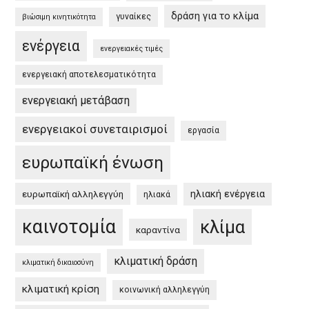
/
δράση για το κλίμα
γυναίκες
βιώσιμη κινητικότητα
EU
ενέργεια
Green
ενεργειακές τιμές
Deal
ενεργειακή αποτελεσματικότητα
and
the
ενεργειακή μετάβαση
Greek
ενεργειακοί συνεταιρισμοί
εργασία
Green
Deal”
ευρωπαϊκή ένωση
ηλιακή ενέργεια
ευρωπαϊκή αλληλεγγύη
ηλιακά
καινοτομία
κλίμα
καραντίνα
κλιματική δράση
κλιματική δικαιοσύνη
κλιματική κρίση
κοινωνική αλληλεγγύη