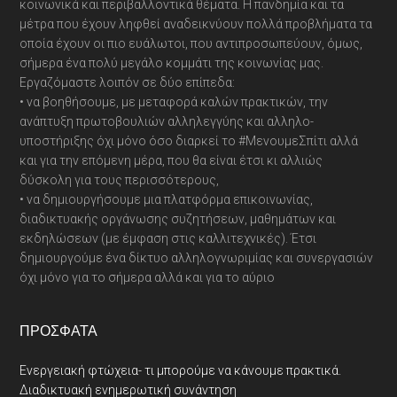
κοινωνικά και περιβαλλοντικά θέματα. Η πανδημία και τα
μέτρα που έχουν ληφθεί αναδεικνύουν πολλά προβλήματα τα
οποία έχουν οι πιο ευάλωτοι, που αντιπροσωπεύουν, όμως,
σήμερα ένα πολύ μεγάλο κομμάτι της κοινωνίας μας.
Εργαζόμαστε λοιπόν σε δύο επίπεδα:
• να βοηθήσουμε, με μεταφορά καλών πρακτικών, την
ανάπτυξη πρωτοβουλιών αλληλεγγύης και αλληλο-
υποστήριξης όχι μόνο όσο διαρκεί το #ΜενουμεΣπίτι αλλά
και για την επόμενη μέρα, που θα είναι έτσι κι αλλιώς
δύσκολη για τους περισσότερους,
• να δημιουργήσουμε μια πλατφόρμα επικοινωνίας,
διαδικτυακής οργάνωσης συζητήσεων, μαθημάτων και
εκδηλώσεων (με έμφαση στις καλλιτεχνικές). Έτσι
δημιουργούμε ένα δίκτυο αλληλογνωριμίας και συνεργασιών
όχι μόνο για το σήμερα αλλά και για το αύριο
ΠΡΌΣΦΑΤΑ
Ενεργειακή φτώχεια- τι μπορούμε να κάνουμε πρακτικά.
Διαδικτυακή ενημερωτική συνάντηση