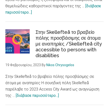
θεμελιώδεις καθοριστικοί παράγοντες της …
[διάβασε
about
περισσότερο...]
Ρατσισμός,
ξενοφοβία
και
Στην Skellefteå το βραβείο
διακρίσεις
πόλης προσβάσιμης σε άτομα
με αναπηρίες /Skellefteå city
βλάπτουν
accessible to persons with
την
disabilities
υγεία
/
19 Φεβρουαρίου, 2023
By
Nikos Chrysogelos
Racism,
xenophobia
Στην Skellefteå το βραβείο πόλης προσβάσιμης σε
and
άτομα με αναπηρίες Η σουηδική πόλη Skellefteå
discrimination
παρέλαβε το 2023 Access City Award ως αναγνώριση
are
about
της …
[διάβασε περισσότερο...]
fundamental
Στην
determinants
Skellefteå