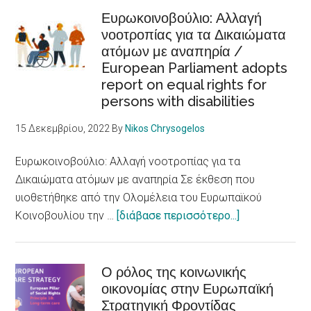
of
το
Ευρωκοινοβούλιο: Αλλαγή
health
νοοτροπίας για τα Δικαιώματα
βραβείο
ατόμων με αναπηρία /
πόλης
European Parliament adopts
προσβάσιμης
report on equal rights for
σε
persons with disabilities
άτομα
με
15 Δεκεμβρίου, 2022
By
Nikos Chrysogelos
αναπηρίες
/Skellefteå
Ευρωκοινοβούλιο: Αλλαγή νοοτροπίας για τα
city
Δικαιώματα ατόμων με αναπηρία Σε έκθεση που
accessible
υιοθετήθηκε από την Ολομέλεια του Ευρωπαϊκού
to
about
Κοινοβουλίου την …
[διάβασε περισσότερο...]
persons
Ευρωκοινοβού
with
Αλλαγή
disabilities
νοοτροπίας
Ο ρόλος της κοινωνικής
οικονομίας στην Ευρωπαϊκή
για
Στρατηγική Φροντίδας
τα