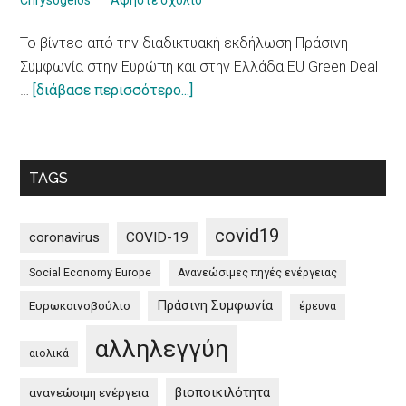
Chrysogelos
Αφηστε σχολιο
/
To βίντεο από την διαδικτυακή εκδήλωση Πράσινη
10
Συμφωνία στην Ευρώπη και στην Ελλάδα EU Green Deal
principles
about
…
[διάβασε περισσότερο...]
on
To
a
βίντεο
more
από
sustainable
TAGS
την
impact
διαδικτυακή
of
εκδήλωση
tourism
covid19
coronavirus
COVID-19
Πράσινη
Social Economy Europe
Ανανεώσιμες πηγές ενέργειας
Συμφωνία
στην
Πράσινη Συμφωνία
Ευρωκοινοβούλιο
έρευνα
Ευρώπη
αλληλεγγύη
και
αιολικά
στην
βιοποικιλότητα
ανανεώσιμη ενέργεια
Ελλάδα