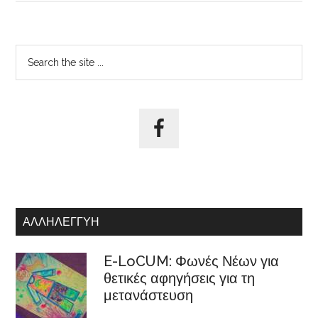
Αρχική
Search
the
Πλευρική
site
Στήλη
...
ΑΛΛΗΛΕΓΓΎΗ
E-LoCUM: Φωνές Νέων για
θετικές αφηγήσεις για τη
μετανάστευση