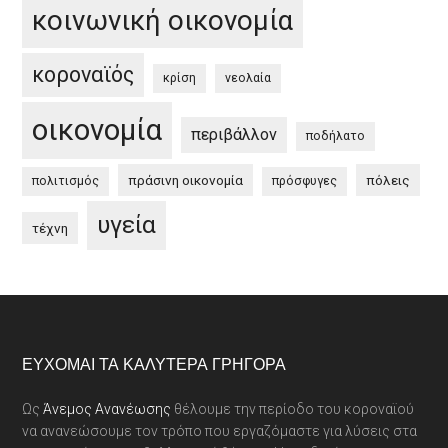
κοινωνική οικονομία
κοροναϊός
κρίση
νεολαία
οικονομία
περιβάλλον
ποδήλατο
πράσινη οικονομία
πόλεις
πολιτισμός
πρόσφυγες
υγεία
τέχνη
Footer
ΕΎΧΟΜΑΙ ΤΑ ΚΑΛΎΤΕΡΑ ΓΡΉΓΟΡΑ
Ως
Άνεμος Ανανέωσης
θέλουμε την περίοδο του κοροναϊού
να ανανεώσουμε τον τρόπο που εργαζόμαστε για λύσεις στα