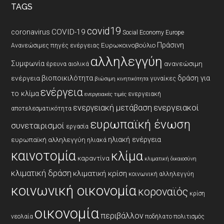
TAGS
covid19
coronavirus
COVID-19
Social Economy Europe
Πράσινη
Ευρωκοινοβούλιο
Ανανεώσιμες πηγές ενέργειας
αλληλεγγύη
Συμφωνία
ανανεώσιμη
έρευνα
αιολικά
βιοποικιλότητα
δράση για
ενέργεια
γυναίκες
βιώσιμη κινητικότητα
ενέργεια
το κλίμα
ενεργειακή
ενεργειακές τιμές
ενεργειακοί
ενεργειακή μετάβαση
αποτελεσματικότητα
ευρωπαϊκή ένωση
συνεταιρισμοί
εργασία
ηλιακή ενέργεια
ευρωπαϊκή αλληλεγγύη
ηλιακά
καινοτομία
κλίμα
καραντίνα
κλιματική δικαιοσύνη
κλιματική δράση
κλιματική κρίση
κοινωνική αλληλεγγύη
κοινωνική οικονομία
κοροναϊός
κρίση
οικονομία
περιβάλλον
νεολαία
ποδήλατο
πολιτισμός