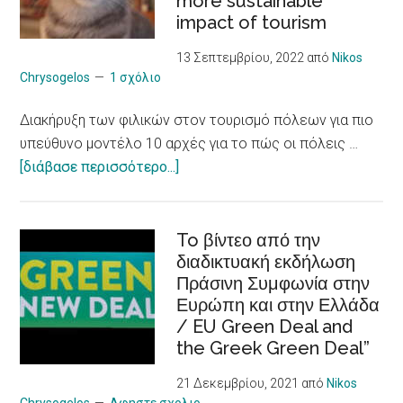
more sustainable
ατόμων
impact of tourism
με
χρόνια
13 Σεπτεμβρίου, 2022
από
Nikos
προβλήματα
Chrysogelos
1 σχόλιο
υγείας
Διακήρυξη των φιλικών στον τουρισμό πόλεων για πιο
/
υπεύθυνο μοντέλο 10 αρχές για το πώς οι πόλεις …
Social
about
[διάβασε περισσότερο...]
Entrepreneurship
Διακήρυξη
Skills
των
to Young CAREgivers
φιλικών
To βίντεο από την
of
διαδικτυακή εκδήλωση
στον
people
Πράσινη Συμφωνία στην
τουρισμό
with
Ευρώπη και στην Ελλάδα
πόλεων
chronic
/ EU Green Deal and
για
Illness
the Greek Green Deal”
πιο
υπεύθυνο
21 Δεκεμβρίου, 2021
από
Nikos
μοντέλο