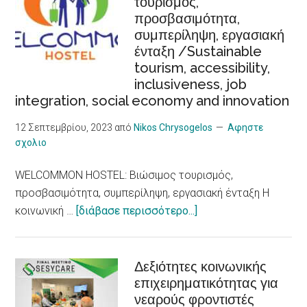
τουρισμός,
αυξημένο
προσβασιμότητα,
κίνδυνο
συμπερίληψη, εργασιακή
για
ένταξη /Sustainable
καρδιακά
tourism, accessibility,
προβλήματα,
inclusiveness, job
δείχνει
integration, social economy and innovation
νέα
έρευνα/
12 Σεπτεμβρίου, 2023
από
Nikos Chrysogelos
Αφηστε
σχολιο
Heat
Waves,
WELCOMMON HOSTEL: Βιώσιμος τουρισμός,
an
προσβασιμότητα, συμπερίληψη, εργασιακή ένταξη Η
Increased
about
κοινωνική …
[διάβασε περισσότερο...]
Risk
WELCOMMON
for
HOSTEL:
Heart
Βιώσιμος
Δεξιότητες κοινωνικής
Problems,
επιχειρηματικότητας για
τουρισμός,
New
νεαρούς φροντιστές
προσβασιμότητα,
Research