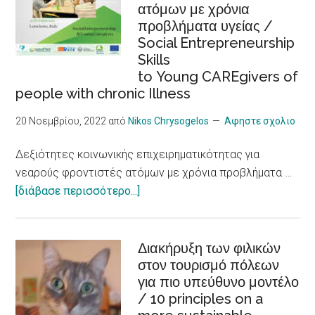
ατόμων με χρόνια
συμπερίληψη,
Shows
προβλήματα υγείας /
εργασιακή
Social Entrepreneurship
ένταξη
Skills
/Sustainable
to Young CAREgivers of
tourism,
people with chronic Illness
accessibility,
inclusiveness,
20 Νοεμβρίου, 2022
από
Nikos Chrysogelos
Αφηστε σχολιο
job
Δεξιότητες κοινωνικής επιχειρηματικότητας για
integration,
νεαρούς φροντιστές ατόμων με χρόνια προβλήματα …
social
about
[διάβασε περισσότερο...]
economy
Δεξιότητες
and
κοινωνικής
innovation
επιχειρηματικότητας
Διακήρυξη των φιλικών
στον τουρισμό πόλεων
για
για πιο υπεύθυνο μοντέλο
νεαρούς
/ 10 principles on a
φροντιστές