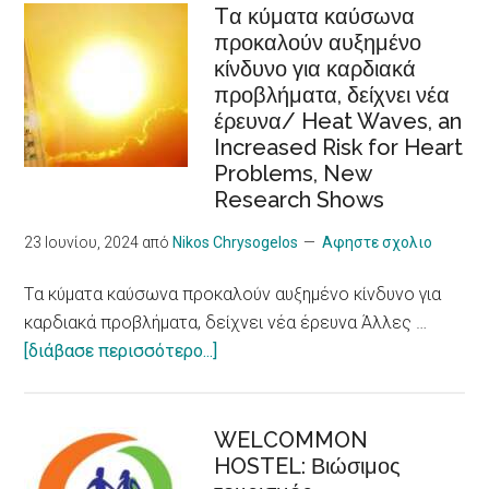
Tα κύματα καύσωνα
Φροντίδας
προκαλούν αυξημένο
/Recognition
κίνδυνο για καρδιακά
of
προβλήματα, δείχνει νέα
cooperatives
έρευνα/ Heat Waves, an
in
Increased Risk for Heart
the
Problems, New
European
Research Shows
Care
Strategy
23 Ιουνίου, 2024
από
Nikos Chrysogelos
Αφηστε σχολιο
package
Tα κύματα καύσωνα προκαλούν αυξημένο κίνδυνο για
καρδιακά προβλήματα, δείχνει νέα έρευνα Άλλες …
about
[διάβασε περισσότερο...]
Tα
κύματα
καύσωνα
WELCOMMON
HOSTEL: Βιώσιμος
προκαλούν