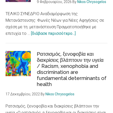
9 Φεβρουαρίου, 2026
By
Nikos Chrysogelos
ΤΕΛΙΚΟ ΣΥΝΕΔΡΙΟ Αναδιαμόρφωση της
Μετανάστευσης: Φωνές Νέων για Νέες Αφηγήσεις σε
σχέση με τη μετανάστευση Πραγματοποιήθηκε με
about
επιτυχία το …
[διάβασε περισσότερο...]
E-
LoCUM:
Φωνές
Ρατσισμός, ξενοφοβία και
διακρίσεις βλάπτουν την υγεία
Νέων
/ Racism, xenophobia and
για
discrimination are
θετικές
fundamental determinants of
αφηγήσεις
health
για
τη
17 Δεκεμβρίου, 2022
By
Nikos Chrysogelos
μετανάστευση
Ρατσισμός, ξενοφοβία και διακρίσεις βλάπτουν την
υγεία «Ο ρατσισμός, η ξενοφοβία και οι διακρίσεις είναι