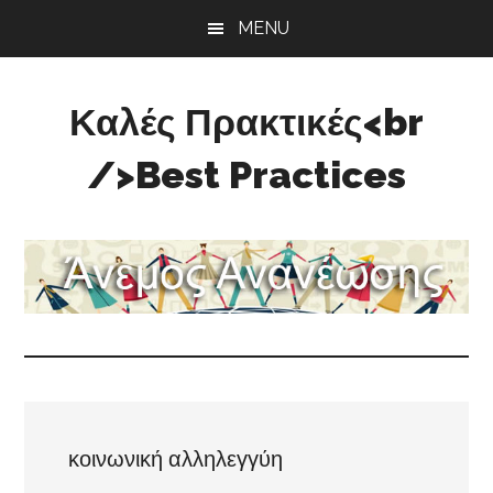
Skip
Skip
Skip
MENU
to
to
to
main
primary
footer
content
sidebar
Καλές Πρακτικές<br
/>Best Practices
Άνεμος
Ανανέωσης
κοινωνική αλληλεγγύη