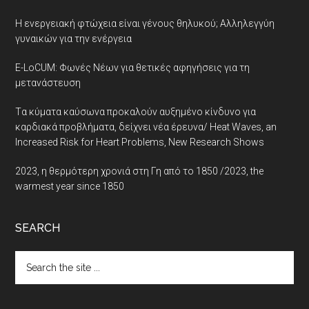
Η ενεργειακή φτώχεια είναι γένους θηλυκού; Αλληλεγγύη
γυναικών για την ενέργεια
E-LoCUM: Φωνές Νέων για θετικές αφηγήσεις για τη
μετανάστευση
Tα κύματα καύσωνα προκαλούν αυξημένο κίνδυνο για
καρδιακά προβλήματα, δείχνει νέα έρευνα/ Heat Waves, an
Increased Risk for Heart Problems, New Research Shows
2023, η θερμότερη χρονιά στη Γη από το 1850 /2023, the
warmest year since 1850
SEARCH
Search
the
site
...