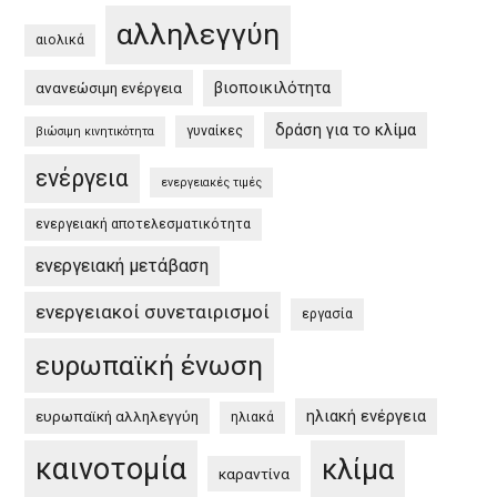
Ευρώπη
αλληλεγγύη
και
αιολικά
στην
βιοποικιλότητα
ανανεώσιμη ενέργεια
Ελλάδα
/
δράση για το κλίμα
γυναίκες
βιώσιμη κινητικότητα
EU
ενέργεια
Green
ενεργειακές τιμές
Deal
ενεργειακή αποτελεσματικότητα
and
the
ενεργειακή μετάβαση
Greek
ενεργειακοί συνεταιρισμοί
εργασία
Green
Deal”
ευρωπαϊκή ένωση
ηλιακή ενέργεια
ευρωπαϊκή αλληλεγγύη
ηλιακά
καινοτομία
κλίμα
καραντίνα