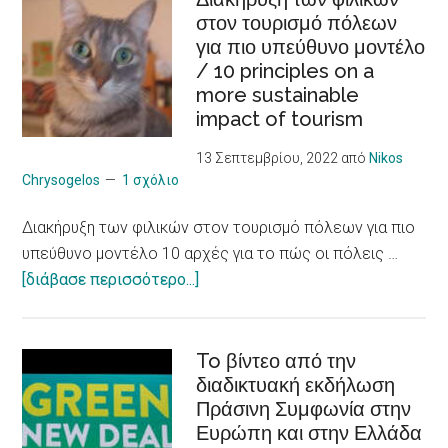
στον τουρισμό πόλεων
για
για πιο υπεύθυνο μοντέλο
νεαρούς
/ 10 principles on a
φροντιστές
more sustainable
ατόμων
impact of tourism
με
χρόνια
13 Σεπτεμβρίου, 2022
από
Nikos
προβλήματα
Chrysogelos
1 σχόλιο
υγείας
Διακήρυξη των φιλικών στον τουρισμό πόλεων για πιο
/
υπεύθυνο μοντέλο 10 αρχές για το πώς οι πόλεις …
Social
about
[διάβασε περισσότερο...]
Entrepreneurship
Διακήρυξη
Skills
των
to Young CAREgivers
φιλικών
To βίντεο από την
of
διαδικτυακή εκδήλωση
στον
people
Πράσινη Συμφωνία στην
τουρισμό
with
Ευρώπη και στην Ελλάδα
πόλεων
chronic