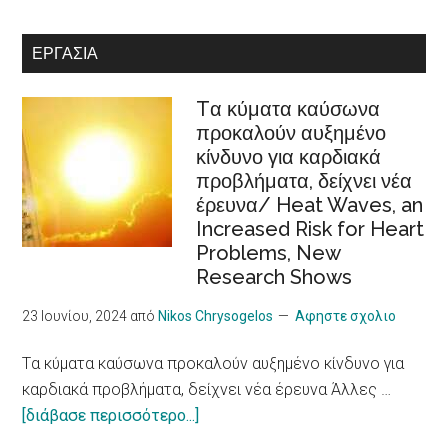
persons
οικονομίας
with
στην
ΕΡΓΑΣΊΑ
disabilities
Ευρωπαϊκή
Στρατηγική
Tα κύματα καύσωνα
Φροντίδας
προκαλούν αυξημένο
/Recognition
κίνδυνο για καρδιακά
of
προβλήματα, δείχνει νέα
cooperatives
έρευνα/ Heat Waves, an
in
Increased Risk for Heart
the
Problems, New
European
Research Shows
Care
Strategy
23 Ιουνίου, 2024
από
Nikos Chrysogelos
Αφηστε σχολιο
package
Tα κύματα καύσωνα προκαλούν αυξημένο κίνδυνο για
καρδιακά προβλήματα, δείχνει νέα έρευνα Άλλες …
about
[διάβασε περισσότερο...]
Tα