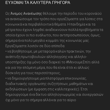
Footer
ΕΎΧΟΜΑΙ ΤΑ ΚΑΛΎΤΕΡΑ ΓΡΉΓΟΡΑ
Ως
Άνεμος Ανανέωσης
θέλουμε την περίοδο του κοροναϊού
να ανανεώσουμε τον τρόπο που εργαζόμαστε για λύσεις στα
κοινωνικά και περιβαλλοντικά θέματα. Η πανδημία και τα
μέτρα που έχουν ληφθεί αναδεικνύουν πολλά προβλήματα τα
οποία έχουν οι πιο ευάλωτοι, που αντιπροσωπεύουν, όμως,
σήμερα ένα πολύ μεγάλο κομμάτι της κοινωνίας μας.
Εργαζόμαστε λοιπόν σε δύο επίπεδα:
• να βοηθήσουμε, με μεταφορά καλών πρακτικών, την
ανάπτυξη πρωτοβουλιών αλληλεγγύης και αλληλο-
υποστήριξης όχι μόνο όσο διαρκεί το #ΜενουμεΣπίτι αλλά
και για την επόμενη μέρα, που θα είναι έτσι κι αλλιώς
δύσκολη για τους περισσότερους,
• να δημιουργήσουμε μια πλατφόρμα επικοινωνίας,
διαδικτυακής οργάνωσης συζητήσεων, μαθημάτων και
εκδηλώσεων (με έμφαση στις καλλιτεχνικές). Έτσι
δημιουργούμε ένα δίκτυο αλληλογνωριμίας και συνεργασιών
όχι μόνο για το σήμερα αλλά και για το αύριο