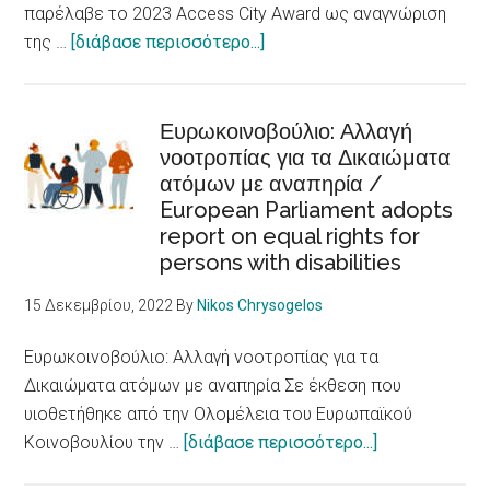
discrimination
παρέλαβε το 2023 Access City Award ως αναγνώριση
are
about
της …
[διάβασε περισσότερο...]
fundamental
Στην
determinants
Skellefteå
of
το
Ευρωκοινοβούλιο: Αλλαγή
health
νοοτροπίας για τα Δικαιώματα
βραβείο
ατόμων με αναπηρία /
πόλης
European Parliament adopts
προσβάσιμης
report on equal rights for
σε
persons with disabilities
άτομα
με
15 Δεκεμβρίου, 2022
By
Nikos Chrysogelos
αναπηρίες
/Skellefteå
Ευρωκοινοβούλιο: Αλλαγή νοοτροπίας για τα
city
Δικαιώματα ατόμων με αναπηρία Σε έκθεση που
accessible
υιοθετήθηκε από την Ολομέλεια του Ευρωπαϊκού
to
about
Κοινοβουλίου την …
[διάβασε περισσότερο...]
persons
Ευρωκοινοβού