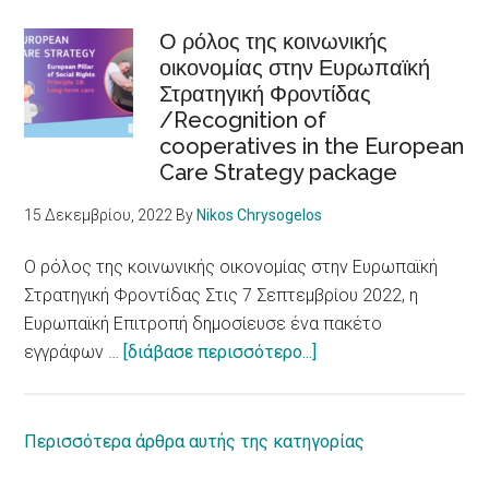
with
Αλλαγή
disabilities
νοοτροπίας
Ο ρόλος της κοινωνικής
οικονομίας στην Ευρωπαϊκή
για
Στρατηγική Φροντίδας
τα
/Recognition of
Δικαιώματα
cooperatives in the European
ατόμων
Care Strategy package
με
αναπηρία
15 Δεκεμβρίου, 2022
By
Nikos Chrysogelos
/
European
Ο ρόλος της κοινωνικής οικονομίας στην Ευρωπαϊκή
Parliament
Στρατηγική Φροντίδας Στις 7 Σεπτεμβρίου 2022, η
adopts
Ευρωπαϊκή Επιτροπή δημοσίευσε ένα πακέτο
report
about
εγγράφων …
[διάβασε περισσότερο...]
on
Ο
equal
ρόλος
rights
της
Περισσότερα άρθρα αυτής της κατηγορίας
for
κοινωνικής