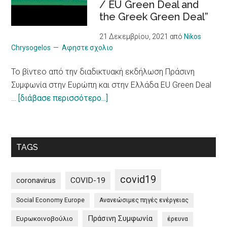
/ EU Green Deal and
για
Illness
the Greek Green Deal”
πιο
υπεύθυνο
21 Δεκεμβρίου, 2021
από
Nikos
μοντέλο
Chrysogelos
Αφηστε σχολιο
/
To βίντεο από την διαδικτυακή εκδήλωση Πράσινη
10
Συμφωνία στην Ευρώπη και στην Ελλάδα EU Green Deal
principles
about
…
[διάβασε περισσότερο...]
on
To
a
βίντεο
more
από
sustainable
TAGS
την
impact
διαδικτυακή
of
εκδήλωση
tourism
covid19
coronavirus
COVID-19
Πράσινη
Social Economy Europe
Ανανεώσιμες πηγές ενέργειας
Συμφωνία
στην
Πράσινη Συμφωνία
Ευρωκοινοβούλιο
έρευνα