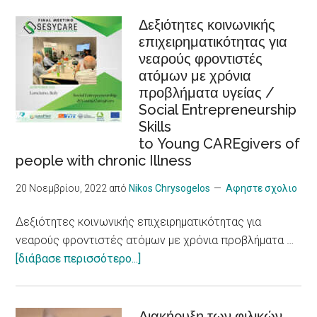
HOSTEL:
Heart
Βιώσιμος
Δεξιότητες κοινωνικής
Problems,
επιχειρηματικότητας για
τουρισμός,
New
νεαρούς φροντιστές
προσβασιμότητα,
Research
ατόμων με χρόνια
συμπερίληψη,
Shows
προβλήματα υγείας /
εργασιακή
Social Entrepreneurship
ένταξη
Skills
/Sustainable
to Young CAREgivers of
tourism,
people with chronic Illness
accessibility,
inclusiveness,
20 Νοεμβρίου, 2022
από
Nikos Chrysogelos
Αφηστε σχολιο
job
Δεξιότητες κοινωνικής επιχειρηματικότητας για
integration,
νεαρούς φροντιστές ατόμων με χρόνια προβλήματα …
social
about
[διάβασε περισσότερο...]
economy
Δεξιότητες
and
κοινωνικής
innovation
επιχειρηματικότητας
Διακήρυξη των φιλικών