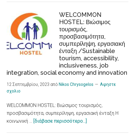
κύματα
καύσωνα
WELCOMMON
HOSTEL: Βιώσιμος
προκαλούν
τουρισμός,
αυξημένο
προσβασιμότητα,
κίνδυνο
συμπερίληψη, εργασιακή
για
ένταξη /Sustainable
καρδιακά
tourism, accessibility,
προβλήματα,
inclusiveness, job
δείχνει
integration, social economy and innovation
νέα
έρευνα/
12 Σεπτεμβρίου, 2023
από
Nikos Chrysogelos
Αφηστε
σχολιο
Heat
Waves,
WELCOMMON HOSTEL: Βιώσιμος τουρισμός,
an
προσβασιμότητα, συμπερίληψη, εργασιακή ένταξη Η
Increased
about
κοινωνική …
[διάβασε περισσότερο...]
Risk
WELCOMMON
for