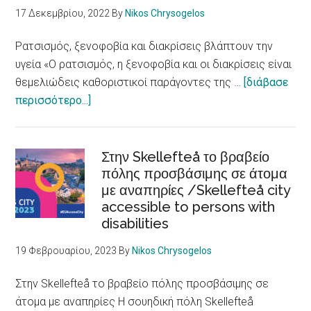
τη
17 Δεκεμβρίου, 2022
By
Nikos Chrysogelos
μετανάστευση
Ρατσισμός, ξενοφοβία και διακρίσεις βλάπτουν την
υγεία «Ο ρατσισμός, η ξενοφοβία και οι διακρίσεις είναι
θεμελιώδεις καθοριστικοί παράγοντες της …
[διάβασε
about
περισσότερο...]
Ρατσισμός,
ξενοφοβία
και
Στην Skellefteå το βραβείο
διακρίσεις
πόλης προσβάσιμης σε άτομα
με αναπηρίες /Skellefteå city
βλάπτουν
accessible to persons with
την
disabilities
υγεία
/
19 Φεβρουαρίου, 2023
By
Nikos Chrysogelos
Racism,
xenophobia
Στην Skellefteå το βραβείο πόλης προσβάσιμης σε
and
άτομα με αναπηρίες Η σουηδική πόλη Skellefteå