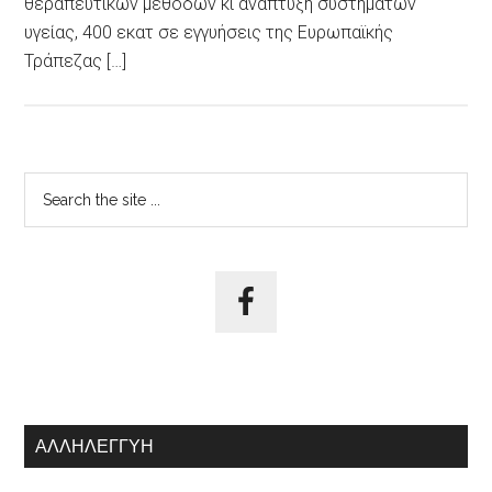
θεραπευτικών μεθόδων κι ανάπτυξη συστημάτων
υγείας, 400 εκατ σε εγγυήσεις της Ευρωπαϊκής
Τράπεζας […]
Αρχική
Search
the
Πλευρική
site
Στήλη
...
ΑΛΛΗΛΕΓΓΎΗ