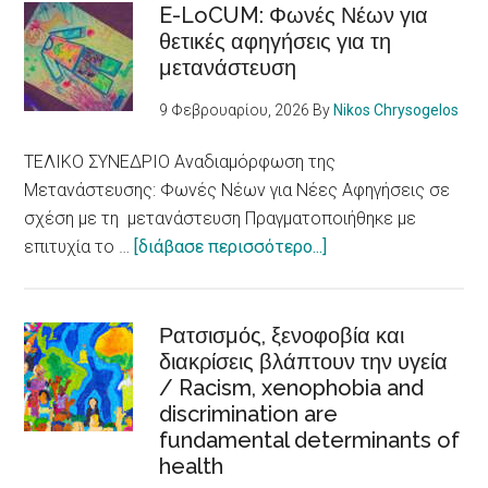
E-LoCUM: Φωνές Νέων για
θετικές αφηγήσεις για τη
μετανάστευση
9 Φεβρουαρίου, 2026
By
Nikos Chrysogelos
ΤΕΛΙΚΟ ΣΥΝΕΔΡΙΟ Αναδιαμόρφωση της
Μετανάστευσης: Φωνές Νέων για Νέες Αφηγήσεις σε
σχέση με τη μετανάστευση Πραγματοποιήθηκε με
about
επιτυχία το …
[διάβασε περισσότερο...]
E-
LoCUM:
Φωνές
Ρατσισμός, ξενοφοβία και
διακρίσεις βλάπτουν την υγεία
Νέων
/ Racism, xenophobia and
για
discrimination are
θετικές
fundamental determinants of
αφηγήσεις
health
για