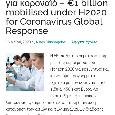
για κοροναϊό – €1 billion
mobilised under H2020
for Coronavirus Global
Response
16 Μαΐου, 2020
by
Nikos Chrysogelos
Αφηστε σχολιο
H EE διαθέτει χρηματοδότηση
με 1 δις ευρώ μέσω του
Horizon 2020 για ερευνητικά και
καινοτόμα προγραμμάτα
σχετικά με τον κοροναϊό. Πιο
ειδικά: 450 εκατ Ευρώ, για
ανάπτυξη επιστημονικών
λύσεων για έγκαιρη κι αποτελεσματική διάγνωση,
κατανόηση των αιτιών και των μηχανισμών διάδοσης,