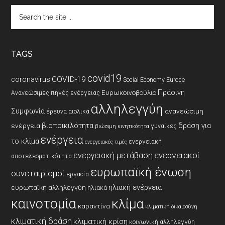
Search
the
site
...
TAGS
covid19
coronavirus
COVID-19
Social Economy Europe
Πράσινη
Ευρωκοινοβούλιο
Ανανεώσιμες πηγές ενέργειας
αλληλεγγύη
Συμφωνία
ανανεώσιμη
έρευνα
αιολικά
βιοποικιλότητα
δράση για
ενέργεια
γυναίκες
βιώσιμη κινητικότητα
ενέργεια
το κλίμα
ενεργειακή
ενεργειακές τιμές
ενεργειακοί
ενεργειακή μετάβαση
αποτελεσματικότητα
ευρωπαϊκή ένωση
συνεταιρισμοί
εργασία
ηλιακή ενέργεια
ευρωπαϊκή αλληλεγγύη
ηλιακά
καινοτομία
κλίμα
καραντίνα
κλιματική δικαιοσύνη
κλιματική δράση
κλιματική κρίση
κοινωνική αλληλεγγύη