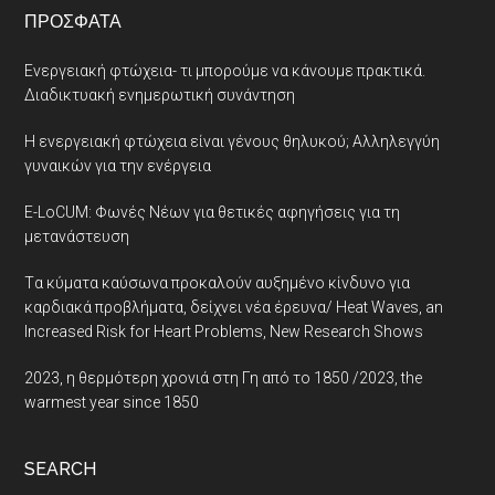
ΠΡΌΣΦΑΤΑ
Ενεργειακή φτώχεια- τι μπορούμε να κάνουμε πρακτικά.
Διαδικτυακή ενημερωτική συνάντηση
Η ενεργειακή φτώχεια είναι γένους θηλυκού; Αλληλεγγύη
γυναικών για την ενέργεια
E-LoCUM: Φωνές Νέων για θετικές αφηγήσεις για τη
μετανάστευση
Tα κύματα καύσωνα προκαλούν αυξημένο κίνδυνο για
καρδιακά προβλήματα, δείχνει νέα έρευνα/ Heat Waves, an
Increased Risk for Heart Problems, New Research Shows
2023, η θερμότερη χρονιά στη Γη από το 1850 /2023, the
warmest year since 1850
SEARCH